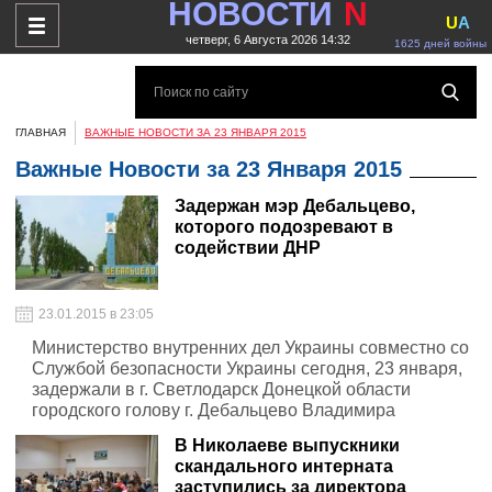
НОВОСТИ
N
U
A
четверг, 6 Августа 2026 14:32
1625 дней войны
ГЛАВНАЯ
ВАЖНЫЕ НОВОСТИ ЗА 23 ЯНВАРЯ 2015
Важные Новости за 23 Января 2015
Задержан мэр Дебальцево,
которого подозревают в
содействии ДНР
23.01.2015 в 23:05
Министерство внутренних дел Украины совместно со
Службой безопасности Украины сегодня, 23 января,
задержали в г. Светлодарск Донецкой области
городского голову г. Дебальцево Владимира
Проценко.
В Николаеве выпускники
скандального интерната
заступились за директора