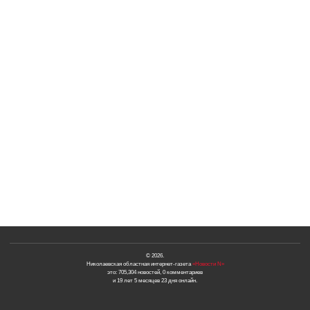
© 2026.
Николаевская областная интернет-газета
«Новости N»
это: 705,304 новостей, 0 комментариев
и 19 лет 5 месяцев 23 дня онлайн.