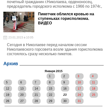
почетный гражданин г.Николаева, орденоносец,
председатель городского исполкома с 1966 по 1974г.,
отдавший всю свою трудовую жизнь на развитие и
Пикетчик облился кровью на
процветание г.Николаева.
ступеньках горисполкома.
ВИДЕО
23.01.2015 в 10:05
Сегодня в Николаеве перед началом сессии
Николаевского горсовета возле здания горисполкома
состоялось сразу несколько пикетов.
Архив
Января 2015
1
2
3
4
5
6
7
8
9
10
11
12
13
14
15
16
17
18
19
20
21
22
23
24
25
26
27
28
29
30
31