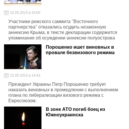
22.05.2015 в 16:00
Участники рижского саммита "Восточного
партнерства" отказались осудить незаконную
аннексию Крыма, в тексте декларации содержится
упоминание об осуждении аннексии полуострова
только Европейским союзом.
Порошенко ишет виновных в
провале безвизового режима
22.05.2015 в 14:43
Президент Украины Петр Порошенко требует
наказать виновных в промедлении с выполнением
плана по либерализации визового режима с
Евросоюзом.
В зоне АТО погиб боец из
Южноукраинска