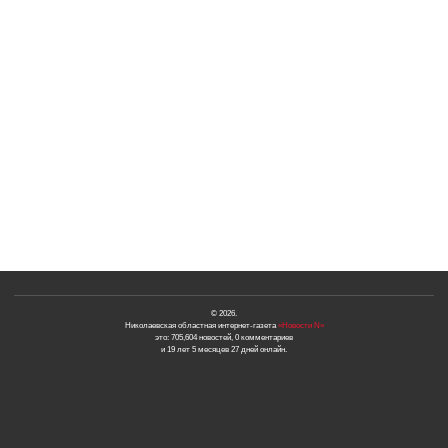
© 2026.
Николаевская областная интернет-газета
«Новости N»
это: 705,604 новостей, 0 комментариев
и 19 лет 5 месяцев 27 дней онлайн.