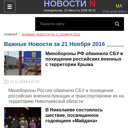
НОВОСТИ
N
U
A
понедельник, 10 Августа 2026 06:11
1629 дней войны
ГЛАВНАЯ
ВАЖНЫЕ НОВОСТИ ЗА 21 НОЯБРЯ 2016
Важные Новости за 21 Ноября 2016
Минобороны РФ обвинило СБУ в
похищении российских военных
с территории Крыма
21.11.2016 в 22:37
Минобороны России обвинило СБУ в похищении
российских военнослужащих и транспортировке их на
территорию Николаевской области
В Николаеве состоялось
шествие, посвященное
годовщине «Майдана»