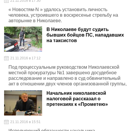
21.11.2016 в 17:30
« Новостям-N » удалось установить личность
человека, устроившего в воскресенье стрельбу на
авторынке в Николаеве.
В Николаеве будут судить
бывших бойцов ПС, нападавших
на таксистов
21.11.2016 в 17:12
Под процессуальным руководством Николаевской
местной прокуратуры №1 завершено досудебное
расследование и направлено в суд обвинительный
акт в отношении двух членов организованной группы,
которые на территории города Николаева совершали
Начальник николаевской
ряд тяжких и особо тяжких преступлений.
налоговой рассказал о
претензиях к «Прометею»
21.11.2016 в 15:51
Исполняющий обязанности начальника