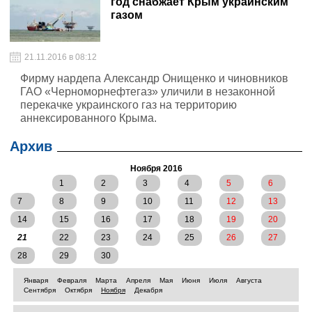
год снабжает Крым украинским
газом
21.11.2016 в 08:12
Фирму нардепа Александр Онищенко и чиновников
ГАО «Черноморнефтегаз» уличили в незаконной
перекачке украинского газ на территорию
аннексированного Крыма.
Архив
Ноября 2016
1
2
3
4
5
6
7
8
9
10
11
12
13
14
15
16
17
18
19
20
21
22
23
24
25
26
27
28
29
30
Января
Февраля
Марта
Апреля
Мая
Июня
Июля
Августа
Сентября
Октября
Ноября
Декабря