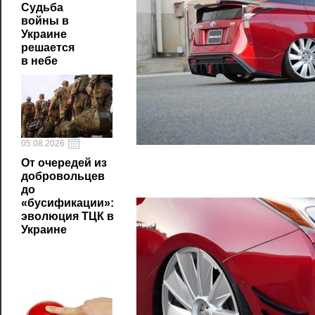
Судьба
войны в
Украине
решается
в небе
05.08.2026
От очередей из
добровольцев
до
«бусификации»:
эволюция ТЦК в
Украине