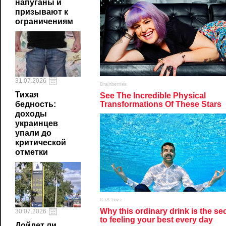
напуганы и
призывают к
ограничениям
31.07.2026
Тихая
бедность:
доходы
украинцев
упали до
критической
отметки
30.07.2026
Дойдет ли