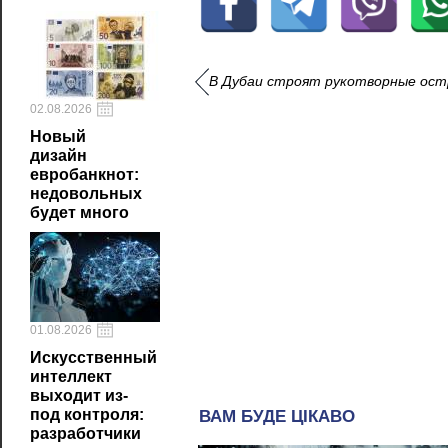
В Дубаи строят рукотворные остр
02.08.2026
Новый
дизайн
евробанкнот:
недовольных
будет много
01.08.2026
Искусственный
интеллект
выходит из-
под контроля:
разработчики