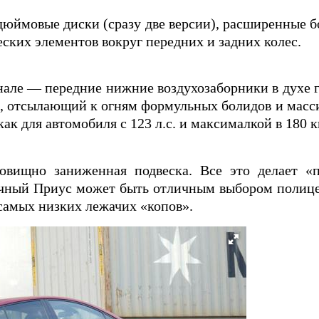
дюймовые диски (сразу две версии), расширенные 
ских элементов вокруг передних и задних колес.
енале — передние нижние воздухозаборники в духе
, отсылающий к огням формульных болидов и масс
ак для автомобиля с 123 л.с. и максималкой в 180 к
овищно заниженная подвеска. Все это делает «
чный Приус может быть отличным выбором полицей
 самых низких лежачих «копов».