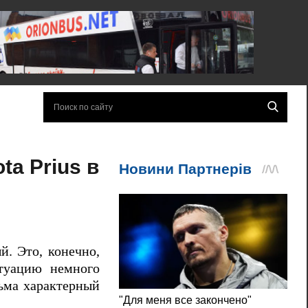
a Prius в
й. Это, конечно,
итуацию немного
сьма характерный