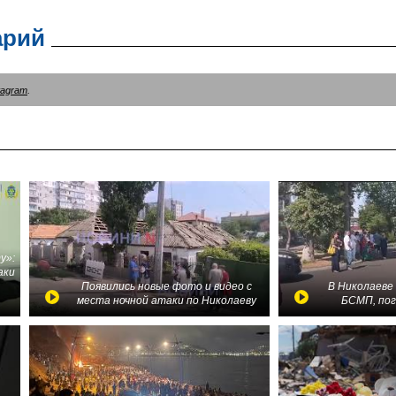
арий
tagram
.
у»:
аки
в
Появились новые фото и видео с
В Николаеве
места ночной атаки по Николаеву
БСМП, по