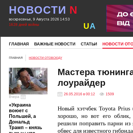
НОВОСТИ
N
воскресенье, 9 Августа 2026 14:53
U
A
1628 дней войны
ГЛАВНАЯ
ВАЖНЫЕ НОВОСТИ
СТАТЬИ
НОВОСТИ ОТ
ГЛАВНАЯ
НОВОСТИ ОТОВСЮДУ
Мастера тюнинга
лоурайдер
26.05.2016 в 00:12
1509
Вчера
«Украина
Новый хэтчбек Toyota Prius 
воюет с
хорошо, но вот его облик
Польшей, а
Дональд
решили поправить парни из я
Трамп – князь
обвес для известного гибрида