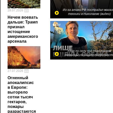
Из-за атаки РФ пострадал магаз
28.07.2026
техники в Николаеве (видео)
Нечем воевать
дальше: Трамп
признал
истощение
американского
арсенала
Удар по селу под Николаевом:
очевидцы сообщили подробност
27.07.2026
Огненный
апокалипсис
в Европе:
выгорело
сотни тысяч
гектаров,
пожары
разрастаются