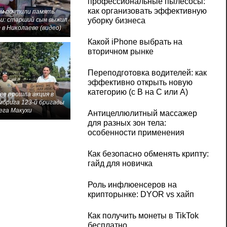
профессиональные пылесосы:
как организовать эффективную
м почтили память
и: старший сын выжил
уборку бизнеса
 в Николаеве (видео)
Какой iPhone выбрать на
вторичном рынке
Переподготовка водителей: как
эффективно открыть новую
категорию (с B на C или А)
ве прошла акция в
мбрига 123-й бригады
ега Макухи
Антицеллюлитный массажер
для разных зон тела:
особенности применения
Как безопасно обменять крипту:
гайд для новичка
Роль инфлюенсеров на
крипторынке: DYOR vs хайп
Как получить монеты в TikTok
бесплатно