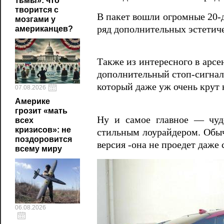
тьмы»: что
творится с
В пакет вошли огромные 20-
мозгами у
ряд дополнительных эстетиче
американцев?
Также из интересного в арс
дополнительный стоп-сигнал
который даже уж очень крут к
07.08.2026
Америке
грозит «мать
Ну и самое главное — чуд
всех
кризисов»: не
стильным лоурайдером. Обы
поздоровится
версия -она не проедет даже
всему миру
06.08.2026