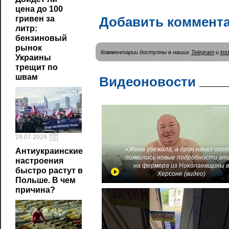
цена до 100
Добавить коммент
гривен за
литр:
бензиновый
рынок
Комментарии доступны в наших
Telegram
и
ins
Украины
трещит по
швам
Видеоновости
29.07.2026
«Жена убежала, а дрон начал охот
Антиукраинские
появились новые подробности ат
настроения
на фермера из Николаевщины 
быстро растут в
Херсоне (видео)
Польше. В чем
причина?