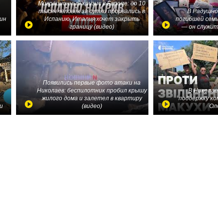
Миграционный кризис в Европе: до 10
тысяч человек за сутки прорвались в
В Радушно
ин
Испанию, Италия хочет закрыть
погибшей семь
границу (видео)
— он служит
Появились первые фото атаки на
Николаев: беспилотник пробил крышу
В Николае
жилого дома и залетел в квартиру
поддержку ко
и
(видео)
Ол