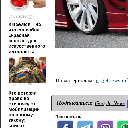
04.08.2026
Кill Switch – на
что способна
«красная
кнопка» для
искусственного
интеллекта
По материалам:
gogetnews.in
03.08.2026
Кто потерял
право на
Подписаться:
Google News
отсрочку от
мобилизации
по новому
Поделиться:
закону:
список