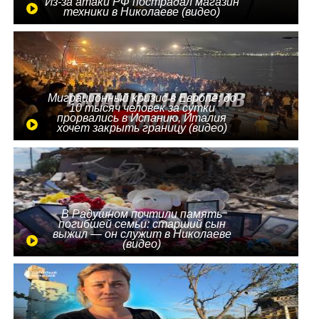
Из-за атаки РФ пострадал магазин
техники в Николаеве (видео)
Миграционный кризис в Европе: до
10 тысяч человек за сутки
прорвались в Испанию, Италия
хочет закрыть границу (видео)
В Радушном почтили память
погибшей семьи: старший сын
выжил — он служит в Николаеве
(видео)