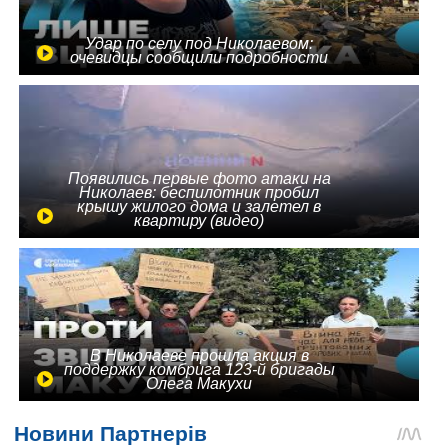
Удар по селу под Николаевом:
очевидцы сообщили подробности
Появились первые фото атаки на
Николаев: беспилотник пробил
крышу жилого дома и залетел в
квартиру (видео)
В Николаеве прошла акция в
поддержку комбрига 123-й бригады
Олега Макухи