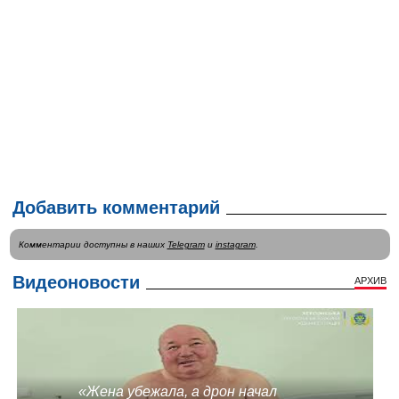
Добавить комментарий
Комментарии доступны в наших
Telegram
и
instagram
.
Видеоновости
АРХИВ
«Жена убежала, а дрон начал