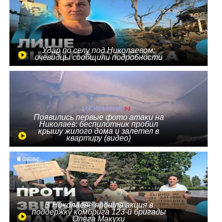
Удар по селу под Николаевом:
очевидцы сообщили подробности
Появились первые фото атаки на
Николаев: беспилотник пробил
крышу жилого дома и залетел в
квартиру (видео)
В Николаеве прошла акция в
поддержку комбрига 123-й бригады
Олега Макухи