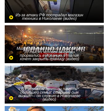
Из-за атаки РФ пострадал магазин
техники в Николаеве (видео)
Миграционный кризис в Европе: до
10 тысяч человек за сутки
прорвались в Испанию, Италия
хочет закрыть границу (видео)
В Радушном почтили память
погибшей семьи: старший сын
выжил — он служит в Николаеве
(видео)