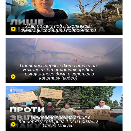
Удар по селу под Николаевом:
очевидцы сообщили подробности
Появились первые фото атаки на
Николаев: беспилотник пробил
крышу жилого дома и залетел в
квартиру (видео)
В Николаеве прошла акция в
поддержку комбрига 123-й бригады
Олега Макухи