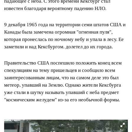
падающее с неба. С этого времени Кексбург стал
известен благодаря вероятному падению НЛО.
9 декабря 1965 года на территории семи штатов США и
Канады была замечена огромная "огненная пуля",
которая пронеслась по ночному небу и упала в лесу. Ее
заметили и над Кексбургом. долетел до их города.
Правительство США поспешило положить конец всем
спекуляциям на тему пришельцев и сообщило всем
заинтересованным лицам, что на самом деле это был
метеор, упавший на Землю. Однако жители Кексбурга
уже стали в шутку называть упавший с неба предмет
"космическим желудем" из-за его необычной формы.