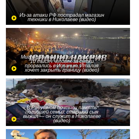
Из-за атаки РФ пострадал магазин
техники в Николаеве (видео)
Миграционный кризис в Европе: до
10 тысяч человек за сутки
прорвались в Испанию, Италия
хочет закрыть границу (видео)
В Радушном почтили память
погибшей семьи: старший сын
выжил — он служит в Николаеве
(видео)