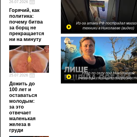
26.07.2026
Горячий, как
политика:
почему битва
Из-за атаки РФ пострадал магаз
за борщ не
техники в Николаеве (видео)
прекращается
ни на минуту
Удар по селу под Николаевом:
25.07.2026
очевидцы сообщили подробност
Дожить до
100 лет и
оставаться
молодым:
за это
отвечает
маленькая
железа в
груди