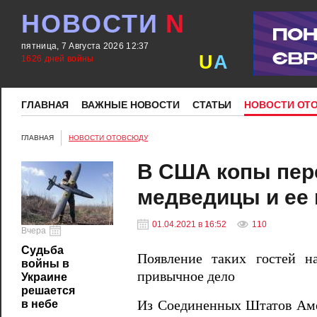
НОВОСТИ
N
пятница, 7 Августа 2026 12:37
U
A
1626 дней войны
ГЛАВНАЯ
ВАЖНЫЕ НОВОСТИ
СТАТЬИ
НОВОСТИ ОТ
ГЛАВНАЯ
НОВОСТИ ОТОВСЮДУ
В США копы пер
медведицы и ее
01.04.2021 в 16:52
110
Вчера
Судьба
Появление таких гостей н
войны в
привычное дело
Украине
решается
Из Соединенных Штатов Амер
в небе