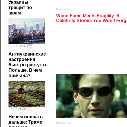
Украины
трещит по
швам
29.07.2026
Антиукраинские
настроения
быстро растут в
Польше. В чем
причина?
28.07.2026
Нечем воевать
дальше: Трамп