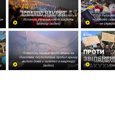
Миграционный кризис в Европе: до 10
тысяч человек за сутки прорвались в
В Радушно
ин
Испанию, Италия хочет закрыть
погибшей семь
границу (видео)
— он служит
Появились первые фото атаки на
Николаев: беспилотник пробил крышу
В Николае
жилого дома и залетел в квартиру
поддержку ко
и
(видео)
Ол