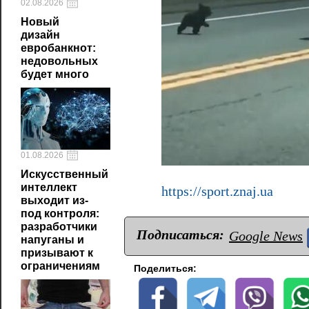
02.08.2026
Новый
дизайн
евробанкнот:
недовольных
будет много
01.08.2026
Искусственный
интеллект
https://sport.znaj.ua
выходит из-
под контроля:
разработчики
Подписаться:
Google News
напуганы и
призывают к
ограничениям
Поделиться: