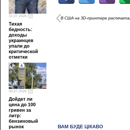
31.07.2026
В США на 3D-принтере распечата
Тихая
бедность:
доходы
украинцев
упали до
критической
отметки
30.07.2026
Дойдет ли
цена до 100
гривен за
литр:
бензиновый
рынок