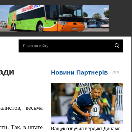
ади
алистов, весьма
и. Так, в штате