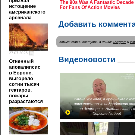
признал
истощение
американского
арсенала
Добавить коммент
Комментарии доступны в наших
Telegram
и
ins
27.07.2026
Видеоновости
Огненный
апокалипсис
в Европе:
выгорело
сотни тысяч
гектаров,
пожары
«Жена убежала, а дрон начал охот
разрастаются
появились новые подробности ат
на фермера из Николаевщины 
Херсоне (видео)