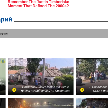
арий
tagram
.
у»:
аки
в
Появились новые фото и видео с
В Николаеве
места ночной атаки по Николаеву
БСМП, по