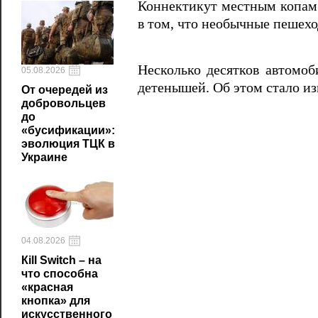
Коннектикут местным копам 
в том, что необычные пешехо
Несколько десятков автомоб
05.08.2026
детенышей. Об этом стало из
От очередей из
добровольцев
до
«бусификации»:
эволюция ТЦК в
Украине
04.08.2026
Кill Switch – на
что способна
«красная
кнопка» для
искусственного