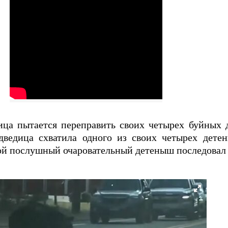
ица пытается переправить своих четырех буйных 
дведица схватила одного из своих четырех дет
рой послушный очаровательный детеныш последовал 