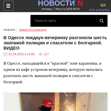
НОВОСТИ
N
U
A
пятница, 7 Августа 2026 05:53
1626 дней войны
ГЛАВНАЯ
НОВОСТИ ОТОВСЮДУ
В Одессе локдаун-вечеринку разгоняли шесть
экипажей полиции и спасатели с болгаркой.
ВИДЕО
01.04.2021 в 14:05
117
В Одессе, находящейся в "красной" зоне карантина, в
одном из кафе устроили вечеринку, которую пытались
разогнать шесть экипажей полиции и спасатели с
болгаркой.