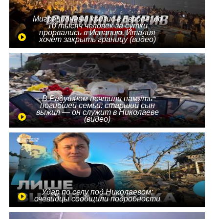
Миграционный кризис в Европе: до
10 тысяч человек за сутки
прорвались в Испанию, Италия
хочет закрыть границу (видео)
В Радушном почтили память
погибшей семьи: старший сын
выжил — он служит в Николаеве
(видео)
Удар по селу под Николаевом:
очевидцы сообщили подробности