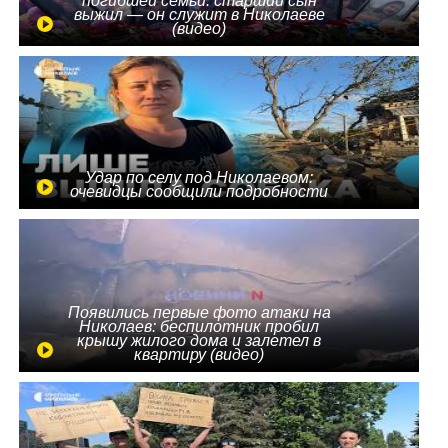
погибшей семьи: старший сын
выжил — он служит в Николаеве
(видео)
Удар по селу под Николаевом:
очевидцы сообщили подробности
Появились первые фото атаки на
Николаев: беспилотник пробил
крышу жилого дома и залетел в
квартиру (видео)