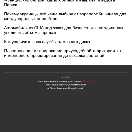
Французский онлайн: как влюбиться в язык без поездки в
Париж
Почему украинцы всё чаще выбирают аэропорт Кишинёва для
международных перелётов
Автомобили из США под заказ для бизнеса: как автодилерам
увеличить объемы продаж
Как увеличить срок службы алмазного диска
Планирование и зонирование приусадебной территории: от
инженерного проектирования до высадки растений
© 2026.
Николаевская областная интернет-газета
«Новости N»
это: 705,541 новостей, 0 комментариев
и 19 лет 5 месяцев 26 дней онлайн.