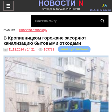
НОВОСТИ
N
U
A
четверг, 6 Августа 2026 08:18
1625 дней войны
ГЛАВНАЯ
НОВОСТИ ОТОВСЮДУ
В Кропивницком горожане засоряют
канализацию бытовыми отходами
читати українською
11.12.2024 в 14:21
163723