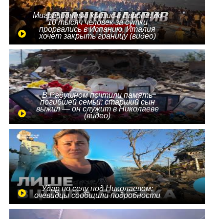
Миграционный кризис в Европе: до
10 тысяч человек за сутки
прорвались в Испанию, Италия
хочет закрыть границу (видео)
В Радушном почтили память
погибшей семьи: старший сын
выжил — он служит в Николаеве
(видео)
Удар по селу под Николаевом:
очевидцы сообщили подробности