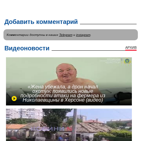
Добавить комментарий
Комментарии доступны в наших
Telegram
и
instagram
.
Видеоновости
АРХИВ
«Жена убежала, а дрон начал
охоту»: появились новые
подробности атаки на фермера из
Николаевщины в Херсоне (видео)