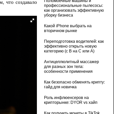
Поломоечные машины и
, что создавало
профессиональные пылесосы:
как организовать эффективную
уборку бизнеса
Какой iPhone выбрать на
вторичном рынке
Переподготовка водителей: как
эффективно открыть новую
категорию (с B на C или А)
Антицеллюлитный массажер
для разных зон тела:
особенности применения
Как безопасно обменять крипту:
гайд для новичка
Роль инфлюенсеров на
крипторынке: DYOR vs хайп
Как получить монеты в TikTok