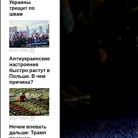
Украины
трещит по
швам
29.07.2026
Антиукраинские
настроения
быстро растут в
Польше. В чем
причина?
28.07.2026
Нечем воевать
дальше: Трамп