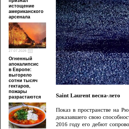
признал
истощение
американского
арсенала
27.07.2026
Огненный
апокалипсис
в Европе:
выгорело
сотни тысяч
гектаров,
пожары
Saint Laurent весна-лето
разрастаются
Показ в пространстве на Рю
доказавшего свою способнос
2016 году его дебют сопров