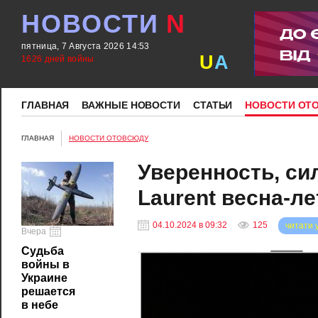
НОВОСТИ
N
пятница, 7 Августа 2026 14:53
U
A
1626 дней войны
ГЛАВНАЯ
ВАЖНЫЕ НОВОСТИ
СТАТЬИ
НОВОСТИ ОТ
ГЛАВНАЯ
НОВОСТИ ОТОВСЮДУ
Уверенность, сил
Laurent весна-ле
04.10.2024 в 09:32
125
читати 
Вчера
Судьба
войны в
Украине
решается
в небе