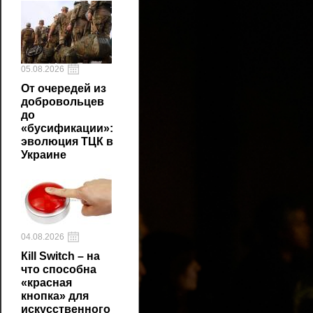
05.08.2026
От очередей из
добровольцев
до
«бусификации»:
эволюция ТЦК в
Украине
04.08.2026
Кill Switch – на
что способна
«красная
кнопка» для
искусственного