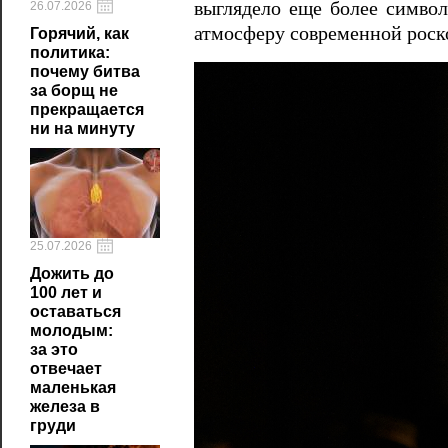
выглядело еще более символ
26.07.2026
атмосферу современной роск
Горячий, как
политика:
почему битва
за борщ не
прекращается
ни на минуту
25.07.2026
Дожить до
100 лет и
оставаться
молодым:
за это
отвечает
маленькая
железа в
груди