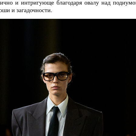
ично и интригующе благодаря овалу над подиумом
оши и загадочности.