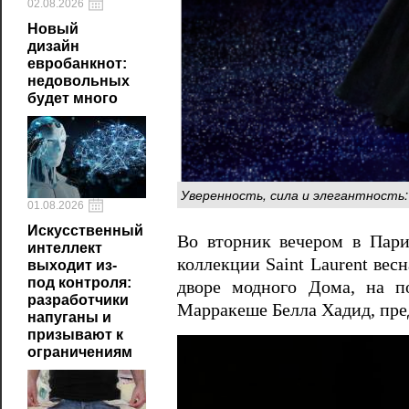
02.08.2026
Новый
дизайн
евробанкнот:
недовольных
будет много
Уверенность, сила и элегантность: 
01.08.2026
Искусственный
Во вторник вечером в Пар
интеллект
коллекции Saint Laurent вес
выходит из-
под контроля:
дворе модного Дома, на п
разработчики
Марракеше Белла Хадид, пре
напуганы и
призывают к
ограничениям