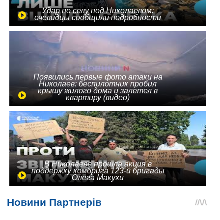
Удар по селу под Николаевом:
очевидцы сообщили подробности
Появились первые фото атаки на
Николаев: беспилотник пробил
крышу жилого дома и залетел в
квартиру (видео)
В Николаеве прошла акция в
поддержку комбрига 123-й бригады
Олега Макухи