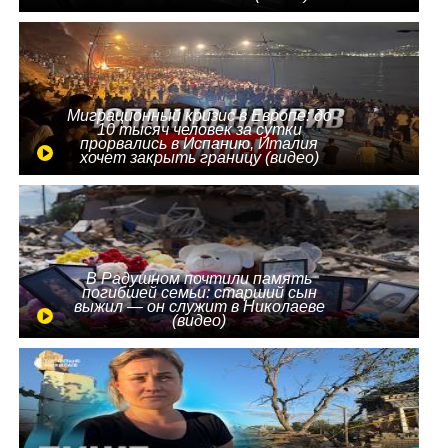
Миграционный кризис в Европе: до
10 тысяч человек за сутки
прорвались в Испанию, Италия
хочет закрыть границу (видео)
В Радушном почтили память
погибшей семьи: старший сын
выжил — он служит в Николаеве
(видео)