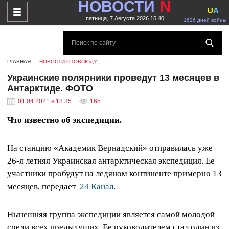
НОВОСТИ
N
U
A
пятница, 7 Августа 2026 15:40
1626 дней войны
ГЛАВНАЯ
НОВОСТИ ОТОВСЮДУ
Украинские полярники проведут 13 месяцев в
Антарктиде. ФОТО
01.04.2021 в 18:35
165
Что известно об экспедиции.
На станцию «Академик Вернадский» отправилась уже
26-я летняя Украинская антарктическая экспедиция. Ее
участники пробудут на ледяном континенте примерно 13
месяцев, передает
24 Канал
.
Нынешняя группа экспедиции является самой молодой
среди всех предыдущих. Ее руководителем стал один из