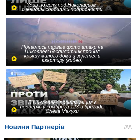
Удар по селу под Николаевом:
очевидцы сообщили подробности
Появились первые фото атаки на
Николаев: беспилотник пробил
крышу жилого дома и залетел в
квартиру (видео)
В Николаеве прошла акция в
поддержку комбрига 123-й бригады
Олега Макухи