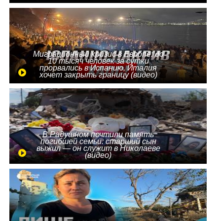
Миграционный кризис в Европе: до
10 тысяч человек за сутки
прорвались в Испанию, Италия
хочет закрыть границу (видео)
В Радушном почтили память
погибшей семьи: старший сын
выжил — он служит в Николаеве
(видео)