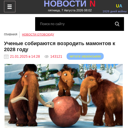
НОВОСТИ
N
U
A
пятница, 7 Августа 2026 08:02
1626 дней войны
ГЛАВНАЯ
НОВОСТИ ОТОВСЮДУ
Ученые собираются возродить мамонтов к
2028 году
читати українською
21.01.2025 в 14:28
143121