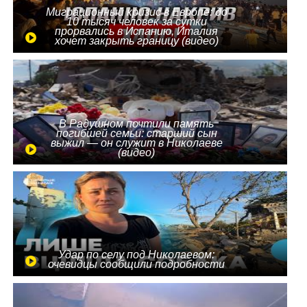
Миграционный кризис в Европе: до
10 тысяч человек за сутки
прорвались в Испанию, Италия
хочет закрыть границу (видео)
В Радушном почтили память
погибшей семьи: старший сын
выжил — он служит в Николаеве
(видео)
Удар по селу под Николаевом:
очевидцы сообщили подробности