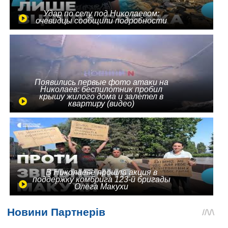
Удар по селу под Николаевом:
очевидцы сообщили подробности
Появились первые фото атаки на
Николаев: беспилотник пробил
крышу жилого дома и залетел в
квартиру (видео)
В Николаеве прошла акция в
поддержку комбрига 123-й бригады
Олега Макухи