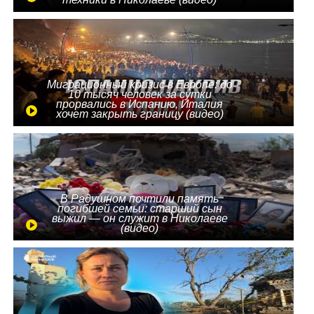
Миграционный кризис в Европе: до
10 тысяч человек за сутки
прорвались в Испанию, Италия
хочет закрыть границу (видео)
В Радушном почтили память
погибшей семьи: старший сын
выжил — он служит в Николаеве
(видео)