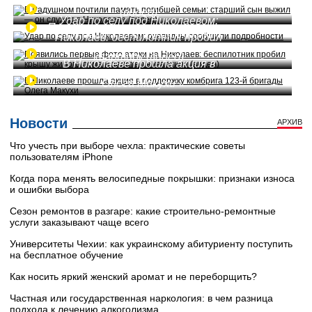
выжил — он служит в Николаеве
(видео)
Удар по селу под Николаевом:
Появились первые фото атаки на
очевидцы сообщили подробности
Николаев: беспилотник пробил
крышу жилого дома и залетел в
квартиру (видео)
В Николаеве прошла акция в
поддержку комбрига 123-й бригады
Олега Макухи
Новости
АРХИВ
Что учесть при выборе чехла: практические советы
пользователям iPhone
Когда пора менять велосипедные покрышки: признаки износа
и ошибки выбора
Сезон ремонтов в разгаре: какие строительно-ремонтные
услуги заказывают чаще всего
Университеты Чехии: как украинскому абитуриенту поступить
на бесплатное обучение
Как носить яркий женский аромат и не переборщить?
Частная или государственная наркология: в чем разница
подхода к лечению алкоголизма