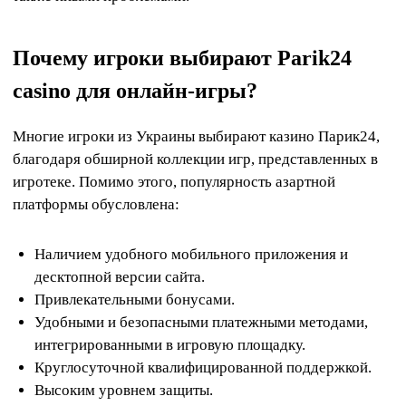
Почему игроки выбирают Parik24
casino для онлайн-игры?
Многие игроки из Украины выбирают казино Парик24,
благодаря обширной коллекции игр, представленных в
игротеке. Помимо этого, популярность азартной
платформы обусловлена:
Наличием удобного мобильного приложения и
десктопной версии сайта.
Привлекательными бонусами.
Удобными и безопасными платежными методами,
интегрированными в игровую площадку.
Круглосуточной квалифицированной поддержкой.
Высоким уровнем защиты.