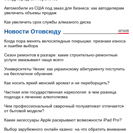
Автомобили из США под заказ для бизнеса: как автодилерам
увеличить объемы продаж
Как увеличить срок службы алмазного диска
Новости Отовсюду
АРХИВ
Когда пора менять велосипедные покрышки: признаки износа
и ошибки выбора
Сезон ремонтов в разгаре: какие строительно-ремонтные
услуги заказывают чаще всего
Университеты Чехии: как украинскому абитуриенту поступить
на бесплатное обучение
Как носить яркий женский аромат и не переборщить?
Частная или государственная наркология: в чем разница
подхода к лечению алкоголизма
Чем профессиональный сварочный полуавтомат отличается
от бытовой модели?
Какие аксессуары Apple раскрывают возможности iPad Pro?
Выбор зарубежного онлайн казино: на что обратить внимание