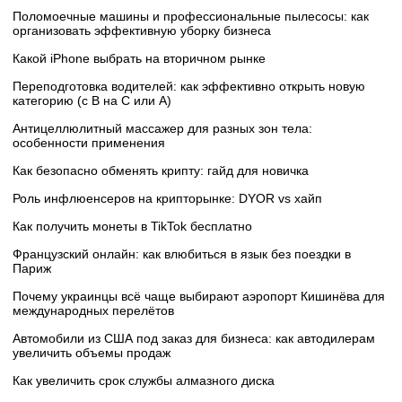
Поломоечные машины и профессиональные пылесосы: как
организовать эффективную уборку бизнеса
Какой iPhone выбрать на вторичном рынке
Переподготовка водителей: как эффективно открыть новую
категорию (с B на C или А)
Антицеллюлитный массажер для разных зон тела:
особенности применения
Как безопасно обменять крипту: гайд для новичка
Роль инфлюенсеров на крипторынке: DYOR vs хайп
Как получить монеты в TikTok бесплатно
Французский онлайн: как влюбиться в язык без поездки в
Париж
Почему украинцы всё чаще выбирают аэропорт Кишинёва для
международных перелётов
Автомобили из США под заказ для бизнеса: как автодилерам
увеличить объемы продаж
Как увеличить срок службы алмазного диска