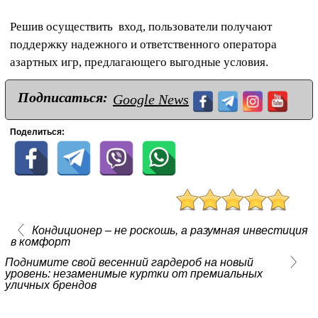
Решив осуществить вход, пользователи получают
поддержку надежного и ответственного оператора
азартных игр, предлагающего выгодные условия.
Подписаться:
Google News
Поделиться:
Кондиционер – не роскошь, а разумная инвестиция
в комфорт
Поднимите свой весенний гардероб на новый
уровень: незаменимые куртки от премиальных
уличных брендов