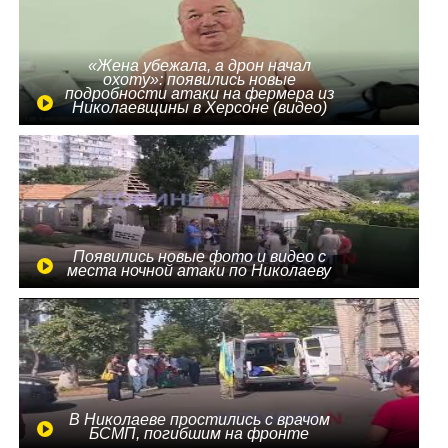
«Жена убежала, а дрон начал
охоту»: появились новые
подробности атаки на фермера из
Николаевщины в Херсоне (видео)
Появились новые фото и видео с
места ночной атаки по Николаеву
В Николаеве простились с врачом
БСМП, погибшим на фронте