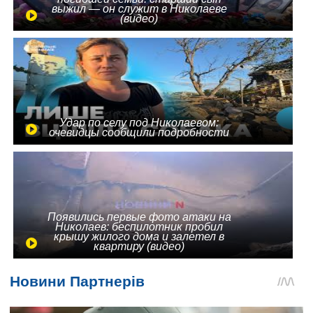
выжил — он служит в Николаеве
(видео)
Удар по селу под Николаевом:
очевидцы сообщили подробности
Появились первые фото атаки на
Николаев: беспилотник пробил
крышу жилого дома и залетел в
квартиру (видео)