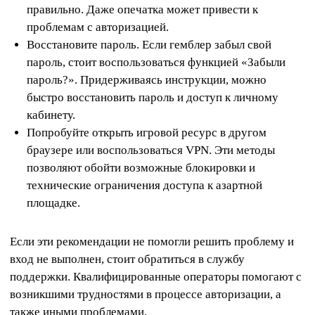
правильно. Даже опечатка может привести к
проблемам с авторизацией.
Восстановите пароль. Если гемблер забыл свой
пароль, стоит воспользоваться функцией «Забыли
пароль?». Придерживаясь инструкции, можно
быстро восстановить пароль и доступ к личному
кабинету.
Попробуйте открыть игровой ресурс в другом
браузере или воспользоваться VPN. Эти методы
позволяют обойти возможные блокировки и
технические ограничения доступа к азартной
площадке.
Если эти рекомендации не помогли решить проблему и
вход не выполнен, стоит обратиться в службу
поддержки. Квалифицированные операторы помогают с
возникшими трудностями в процессе авторизации, а
также иными проблемами.