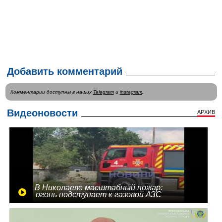
Добавить комментарий
Комментарии доступны в наших
Telegram
и
instagram
.
Видеоновости
АРХИВ
В Николаеве масштабный пожар:
огонь подступает к газовой АЗС