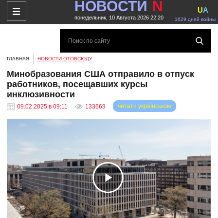
НОВОСТИ
N
U
A
понедельник, 10 Августа 2026 22:20
1629 дней войны
ГЛАВНАЯ
НОВОСТИ ОТОВСЮДУ
Минобразования США отправило в отпуск
работников, посещавших курсы
инклюзивности
читати українською
09.02.2025 в 09:11
133669