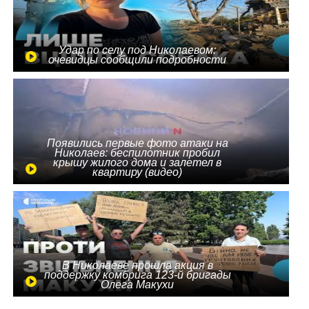
Удар по селу под Николаевом:
очевидцы сообщили подробности
Появились первые фото атаки на
Николаев: беспилотник пробил
крышу жилого дома и залетел в
квартиру (видео)
В Николаеве прошла акция в
поддержку комбрига 123-й бригады
Олега Макухи