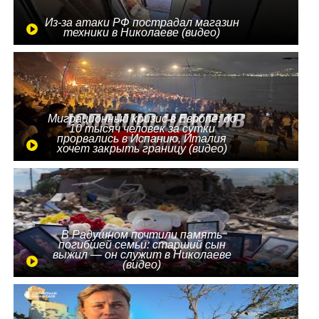
Из-за атаки РФ пострадал магазин
техники в Николаеве (видео)
Миграционный кризис в Европе: до
10 тысяч человек за сутки
прорвались в Испанию, Италия
хочет закрыть границу (видео)
В Радушном почтили память
погибшей семьи: старший сын
выжил — он служит в Николаеве
(видео)