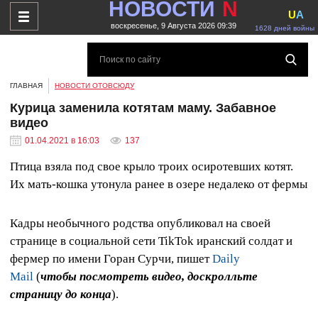
НОВОСТИ
N
U
A
воскресенье, 9 Августа 2026 09:39
1628 дней войны
ГЛАВНАЯ
НОВОСТИ ОТОВСЮДУ
Курица заменила котятам маму. Забавное
видео
01.04.2021 в 16:03
137
Птица взяла под свое крыло троих осиротевших котят.
Их мать-кошка утонула ранее в озере недалеко от фермы
Кадры необычного родства опубликовал на своей
странице в социальной сети TikTok иранский солдат и
фермер по имени Горан Сурчи, пишет
Daily
Mail
(
чтобы посмотреть видео, доскролльте
страницу до конца
).