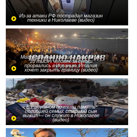
Из-за атаки РФ пострадал магазин
техники в Николаеве (видео)
Миграционный кризис в Европе: до
10 тысяч человек за сутки
прорвались в Испанию, Италия
хочет закрыть границу (видео)
В Радушном почтили память
погибшей семьи: старший сын
выжил — он служит в Николаеве
(видео)