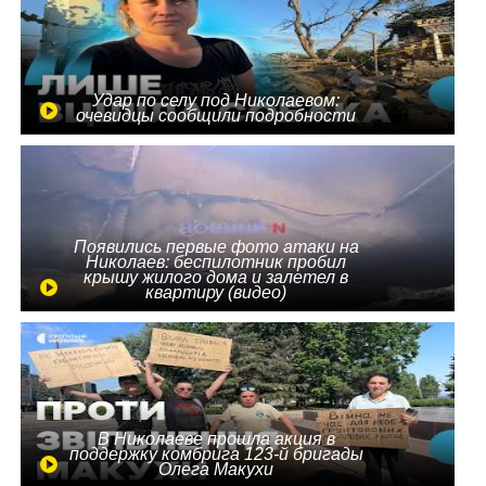
Удар по селу под Николаевом:
очевидцы сообщили подробности
Появились первые фото атаки на
Николаев: беспилотник пробил
крышу жилого дома и залетел в
квартиру (видео)
В Николаеве прошла акция в
поддержку комбрига 123-й бригады
Олега Макухи