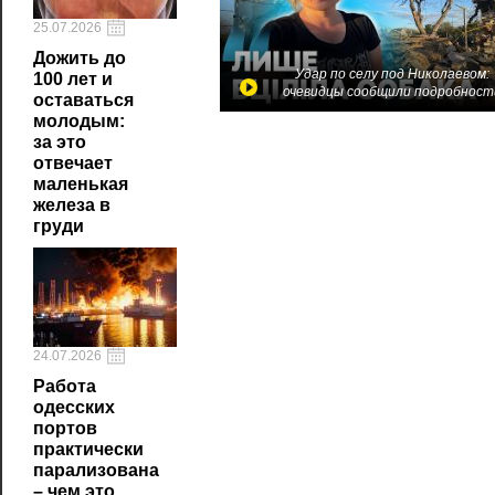
25.07.2026
Дожить до
Удар по селу под Николаевом:
100 лет и
очевидцы сообщили подробност
оставаться
молодым:
за это
отвечает
маленькая
железа в
груди
24.07.2026
Работа
одесских
портов
практически
парализована
– чем это