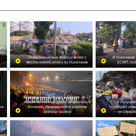
у»:
аки
в
Появились новые фото и видео с
В Николаеве
места ночной атаки по Николаеву
БСМП, по
Миграционный кризис в Европе: до 10
тысяч человек за сутки прорвались в
В Радушно
ин
Испанию, Италия хочет закрыть
погибшей семь
границу (видео)
— он служит