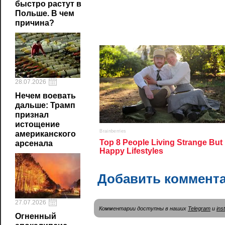
быстро растут в
Польше. В чем
причина?
28.07.2026
Нечем воевать
дальше: Трамп
признал
истощение
американского
арсенала
Добавить коммент
27.07.2026
Комментарии доступны в наших
Telegram
и
ins
Огненный