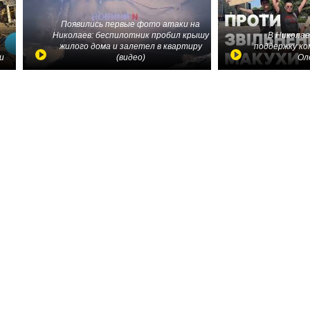
Появились первые фото атаки на
Николаев: беспилотник пробил крышу
В Николае
жилого дома и залетел в квартиру
поддержку ко
и
(видео)
Ол