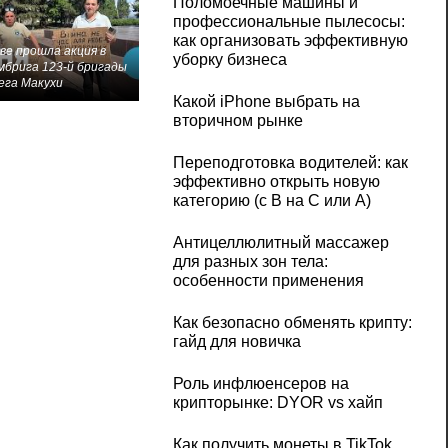
Поломоечные машины и
профессиональные пылесосы:
как организовать эффективную
ве прошла акция в
уборку бизнеса
мбрига 123-й бригады
ега Макухи
Какой iPhone выбрать на
вторичном рынке
Переподготовка водителей: как
эффективно открыть новую
категорию (с B на C или А)
Антицеллюлитный массажер
для разных зон тела:
особенности применения
Как безопасно обменять крипту:
гайд для новичка
Роль инфлюенсеров на
крипторынке: DYOR vs хайп
Как получить монеты в TikTok