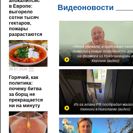
апокалипсис
Видеоновости
в Европе:
выгорело
сотни тысяч
гектаров,
пожары
разрастаются
«Жена убежала, а дрон начал охот
появились новые подробности ат
на фермера из Николаевщины 
Херсоне (видео)
26.07.2026
Горячий, как
политика:
почему битва
за борщ не
прекращается
Из-за атаки РФ пострадал магаз
ни на минуту
техники в Николаеве (видео)