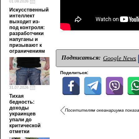
01.08.2026
Искусственный
интеллект
выходит из-
под контроля:
разработчики
напуганы и
призывают к
ограничениям
Подписаться:
Google News
Поделиться:
31.07.2026
Тихая
бедность:
доходы
Посетителям океанариума показа
украинцев
упали до
критической
отметки