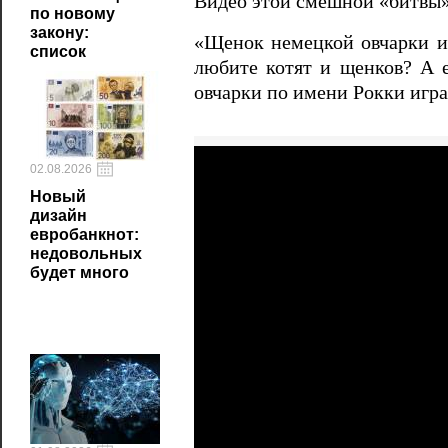
Видео этой смешной «битвы»
по новому
закону:
«Щенок немецкой овчарки и 
список
любите котят и щенков? А 
овчарки по имени Рокки игра
02.08.2026
Новый
дизайн
евробанкнот:
недовольных
будет много