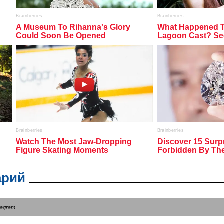
арий
tagram
.