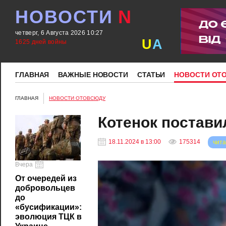
НОВОСТИ
N
четверг, 6 Августа 2026 10:27
U
A
1625 дней войны
ГЛАВНАЯ
ВАЖНЫЕ НОВОСТИ
СТАТЬИ
НОВОСТИ ОТ
ГЛАВНАЯ
НОВОСТИ ОТОВСЮДУ
Котенок постави
18.11.2024 в 13:00
175314
чита
Вчера
От очередей из
добровольцев
до
«бусификации»:
эволюция ТЦК в