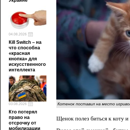
Украине
04.08.2026
Кill Switch – на
что способна
«красная
кнопка» для
искусственного
интеллекта
Котенок поставил на место игриво
03.08.2026
Кто потерял
право на
Щенок полез биться к коту и
отсрочку от
мобилизации