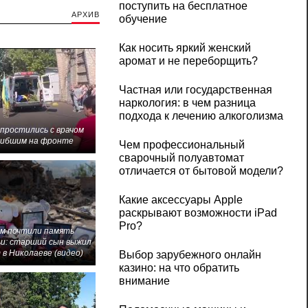
поступить на бесплатное
АРХИВ
обучение
Как носить яркий женский
аромат и не переборщить?
Частная или государственная
наркология: в чем разница
подхода к лечению алкоголизма
 простились с врачом
гибшим на фронте
Чем профессиональный
сварочный полуавтомат
отличается от бытовой модели?
Какие аксессуары Apple
раскрывают возможности iPad
Pro?
м почтили память
и: старший сын выжил
 в Николаеве (видео)
Выбор зарубежного онлайн
казино: на что обратить
внимание