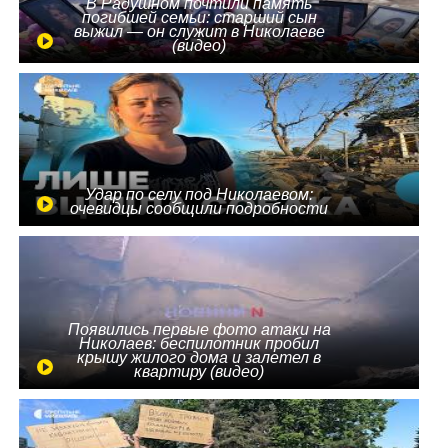
В Радушном почтили память
погибшей семьи: старший сын
выжил — он служит в Николаеве
(видео)
Удар по селу под Николаевом:
очевидцы сообщили подробности
Появились первые фото атаки на
Николаев: беспилотник пробил
крышу жилого дома и залетел в
квартиру (видео)