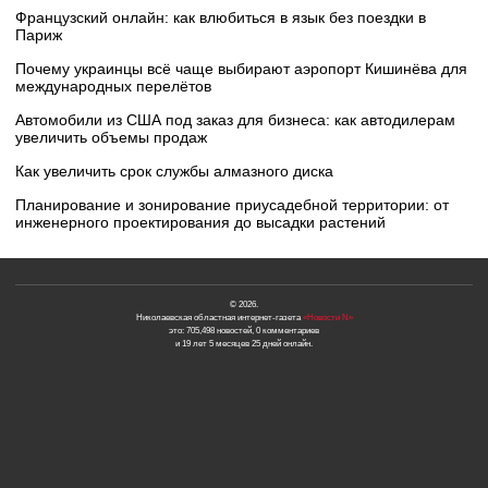
Французский онлайн: как влюбиться в язык без поездки в
Париж
Почему украинцы всё чаще выбирают аэропорт Кишинёва для
международных перелётов
Автомобили из США под заказ для бизнеса: как автодилерам
увеличить объемы продаж
Как увеличить срок службы алмазного диска
Планирование и зонирование приусадебной территории: от
инженерного проектирования до высадки растений
© 2026.
Николаевская областная интернет-газета
«Новости N»
это: 705,498 новостей, 0 комментариев
и 19 лет 5 месяцев 25 дней онлайн.