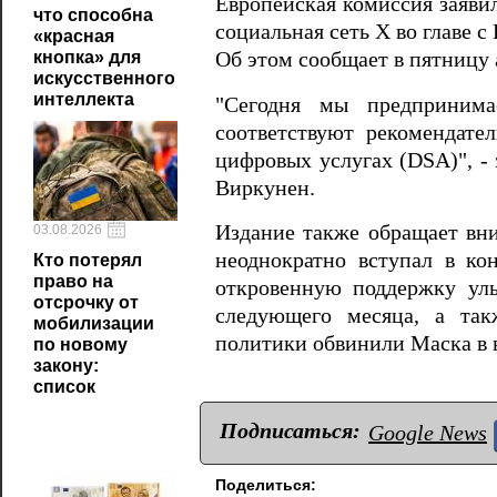
Европейская комиссия заявил
что способна
социальная сеть Х во главе 
«красная
Об этом сообщает в пятницу 
кнопка» для
искусственного
интеллекта
"Сегодня мы предпринима
соответствуют рекомендате
цифровых услугах (DSA)", -
Виркунен.
Издание также обращает вн
03.08.2026
неоднократно вступал в ко
Кто потерял
право на
откровенную поддержку уль
отсрочку от
следующего месяца, а так
мобилизации
политики обвинили Маска в 
по новому
закону:
список
Подписаться:
Google News
Поделиться: