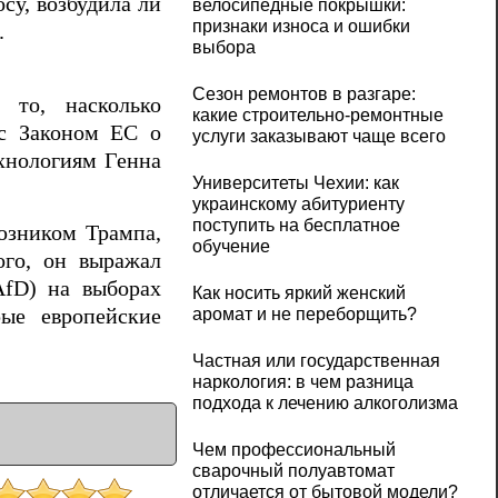
су, возбудила ли
велосипедные покрышки:
признаки износа и ошибки
.
выбора
Сезон ремонтов в разгаре:
 то, насколько
какие строительно-ремонтные
 с Законом ЕС о
услуги заказывают чаще всего
ехнологиям Генна
Университеты Чехии: как
украинскому абитуриенту
поступить на бесплатное
юзником Трампа,
обучение
ого, он выражал
AfD) на выборах
Как носить яркий женский
аромат и не переборщить?
ые европейские
Частная или государственная
наркология: в чем разница
подхода к лечению алкоголизма
Чем профессиональный
сварочный полуавтомат
отличается от бытовой модели?