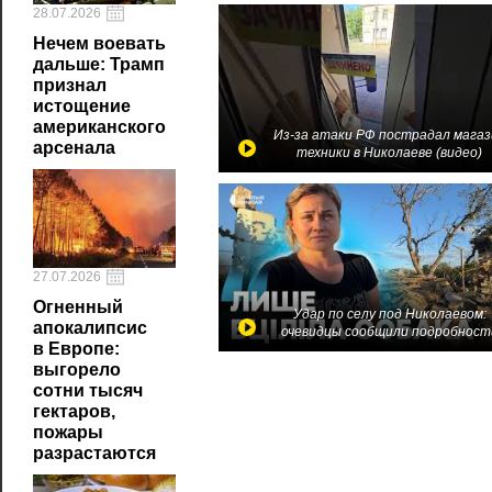
28.07.2026
Нечем воевать
дальше: Трамп
признал
истощение
американского
Из-за атаки РФ пострадал магаз
арсенала
техники в Николаеве (видео)
27.07.2026
Огненный
Удар по селу под Николаевом:
апокалипсис
очевидцы сообщили подробност
в Европе:
выгорело
сотни тысяч
гектаров,
пожары
разрастаются