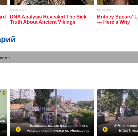
арий
tagram
.
у»:
аки
в
Появились новые фото и видео с
В Николаеве
места ночной атаки по Николаеву
БСМП, по