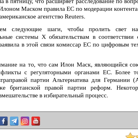
а в пятницу, что расширяет расследование по вопро
с Илоном Маском правила ЕС по модерации контента
американское агентство Reuters.
ем следующие шаги, чтобы пролить свет на
льные системы X обязательствам в соответствии
 заявила в этой связи комиссар ЕС по цифровым т
имание на то, что сам Илон Маск, являющийся со
нфликты с регуляторными органами ЕС. Более т
траправой партии Альтернатива для Германии (
же британской правой партии реформ. Некотор
вмешательстве в избирательный процесс.