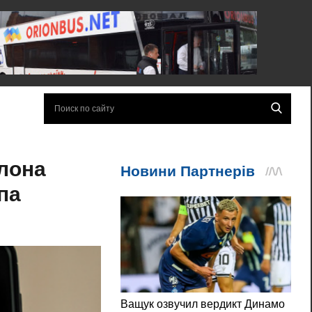
лона
па