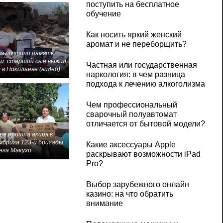
поступить на бесплатное
обучение
Как носить яркий женский
аромат и не переборщить?
м почтили память
и: старший сын выжил
Частная или государственная
 в Николаеве (видео)
наркология: в чем разница
подхода к лечению алкоголизма
Чем профессиональный
сварочный полуавтомат
отличается от бытовой модели?
ве прошла акция в
мбрига 123-й бригады
Какие аксессуары Apple
ега Макухи
раскрывают возможности iPad
Pro?
Выбор зарубежного онлайн
казино: на что обратить
внимание