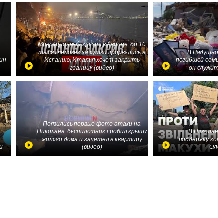
Миграционный кризис в Европе: до 10
тысяч человек за сутки прорвались в
В Радушно
ин
Испанию, Италия хочет закрыть
погибшей семь
границу (видео)
— он служит
Появились первые фото атаки на
Николаев: беспилотник пробил крышу
В Николае
жилого дома и залетел в квартиру
поддержку ко
и
(видео)
Ол