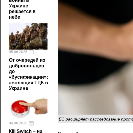
войны в
Украине
решается в
небе
05.08.2026
От очередей из
добровольцев
до
«бусификации»:
эволюция ТЦК в
Украине
ЕС расширяет расследование против
04.08.2026
Кill Switch – на