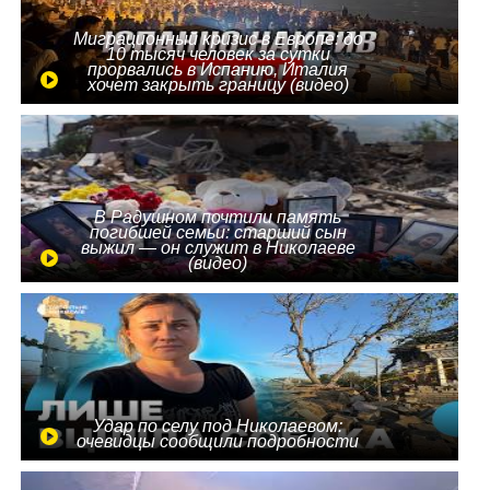
Миграционный кризис в Европе: до
10 тысяч человек за сутки
прорвались в Испанию, Италия
хочет закрыть границу (видео)
В Радушном почтили память
погибшей семьи: старший сын
выжил — он служит в Николаеве
(видео)
Удар по селу под Николаевом:
очевидцы сообщили подробности