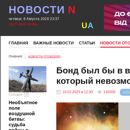
НОВОСТИ
N
четверг, 6 Августа 2026 23:37
U
A
1625 дней войны
ГЛАВНАЯ
ВАЖНЫЕ НОВОСТИ
СТАТЬИ
НОВОСТИ ОТ
ГЛАВНАЯ
НОВОСТИ ОТОВСЮДУ
Бонд был бы в в
который невозм
10.02.2025 в 12:30
133205
чита
Сегодня
Необъятное
поле
воздушной
битвы:
судьба