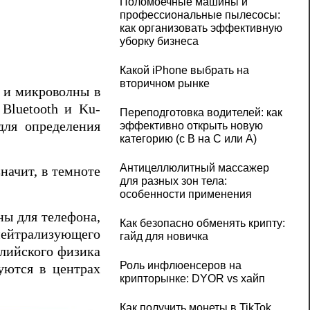
Поломоечные машины и
профессиональные пылесосы:
как организовать эффективную
уборку бизнеса
Какой iPhone выбрать на
вторичном рынке
 и микроволны в
 Bluetooth и Ku-
Переподготовка водителей: как
для определения
эффективно открыть новую
категорию (с B на C или А)
Антицеллюлитный массажер
начит, в темноте
для разных зон тела:
особенности применения
ны для телефона,
Как безопасно обменять крипту:
йтрализующего
гайд для новичка
глийского физика
Роль инфлюенсеров на
уются в центрах
крипторынке: DYOR vs хайп
Как получить монеты в TikTok