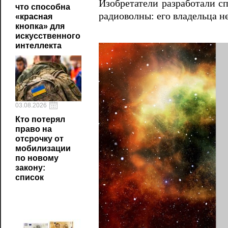
Изобретатели разработали сп
что способна
радиоволны: его владельца н
«красная
кнопка» для
искусственного
интеллекта
03.08.2026
Кто потерял
право на
отсрочку от
мобилизации
по новому
закону:
список