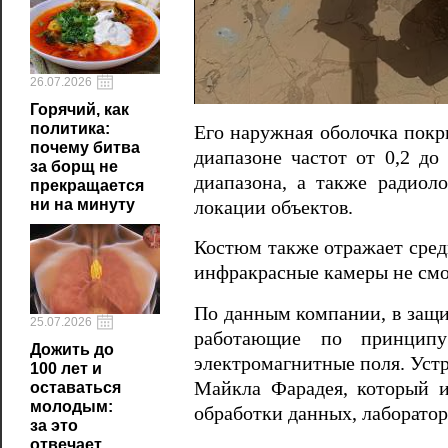
26.07.2026
Горячий, как
политика:
Его наружная оболочка по
почему битва
диапазоне частот от 0,2 до
за борщ не
диапазона, а также радиол
прекращается
ни на минуту
локации объектов.
Костюм также отражает средн
инфракрасные камеры не смо
По данным компании, в защи
25.07.2026
работающие по принципу
Дожить до
электромагнитные поля. Устр
100 лет и
Майкла Фарадея, который и
оставаться
молодым:
обработки данных, лаборатор
за это
отвечает