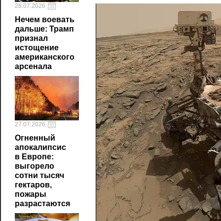
28.07.2026
Нечем воевать
дальше: Трамп
признал
истощение
американского
арсенала
27.07.2026
Огненный
апокалипсис
в Европе:
выгорело
сотни тысяч
гектаров,
пожары
разрастаются