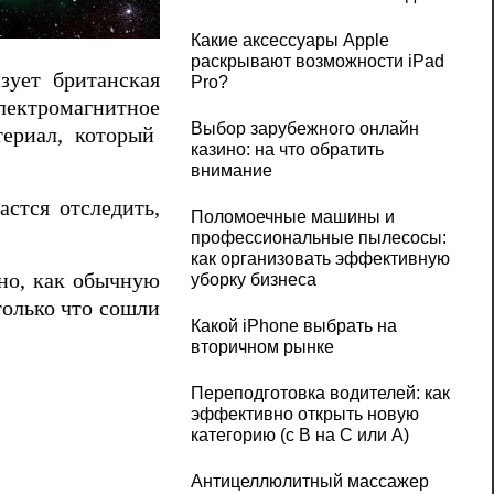
Какие аксессуары Apple
раскрывают возможности iPad
зует британская
Pro?
электромагнитное
Выбор зарубежного онлайн
териал, который
казино: на что обратить
внимание
астся отследить,
Поломоечные машины и
профессиональные пылесосы:
как организовать эффективную
дно, как обычную
уборку бизнеса
 только что сошли
Какой iPhone выбрать на
вторичном рынке
Переподготовка водителей: как
эффективно открыть новую
категорию (с B на C или А)
Антицеллюлитный массажер