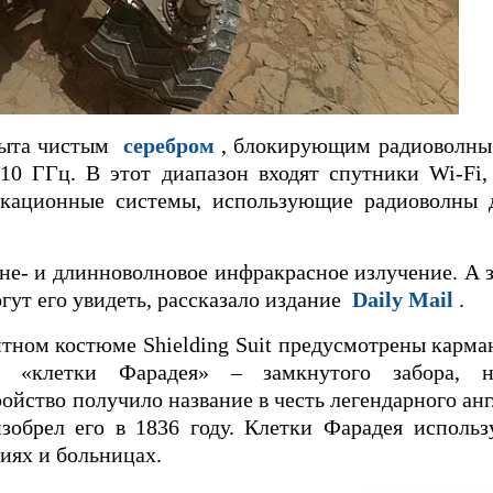
крыта чистым
серебром
, блокирующим радиоволны
 10 ГГц. В этот диапазон входят спутники Wi-Fi,
окационные системы, использующие радиоволны 
е- и длинноволновое инфракрасное излучение. А з
гут его увидеть, рассказало издание
Daily Mail
.
тном костюме Shielding Suit предусмотрены карма
 «клетки Фарадея» – замкнутого забора, не
ойство получило название в честь легендарного ан
зобрел его в 1836 году. Клетки Фарадея использ
иях и больницах.