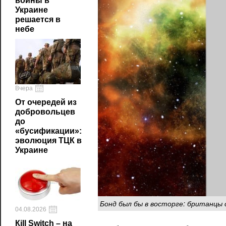
войны в
Украине
решается в
небе
Вчера
От очередей из
добровольцев
до
«бусификации»:
эволюция ТЦК в
Украине
Бонд был бы в восторге: британцы
04.08.2026
Кill Switch – на