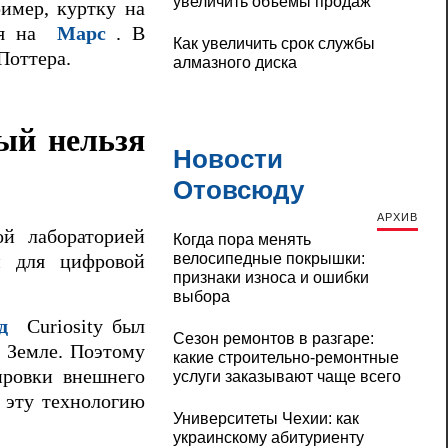
увеличить объемы продаж
имер, куртку на
вия на
Марс
. В
Как увеличить срок службы
Поттера.
алмазного диска
ый нельзя
Новости
Отовсюду
АРХИВ
ой лабораторией
Когда пора менять
велосипедные покрышки:
ни для цифровой
признаки износа и ошибки
выбора
д
Curiosity был
Сезон ремонтов в разгаре:
а Земле. Поэтому
какие строительно-ремонтные
ировки внешнего
услуги заказывают чаще всего
 эту технологию
Университеты Чехии: как
украинскому абитуриенту