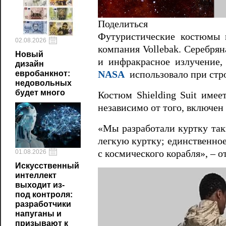
Поделиться
Футуристические костюмы в
02.08.2026
компания Vollebak. Серебрян
Новый
и инфракрасное излучение,
дизайн
евробанкнот:
NASA
использовало при стро
недовольных
будет много
Костюм Shielding Suit имее
независимо от того, включен
«Мы разработали куртку так
легкую куртку; единственное 
с космического корабля», – 
01.08.2026
Искусственный
интеллект
выходит из-
под контроля:
разработчики
напуганы и
призывают к