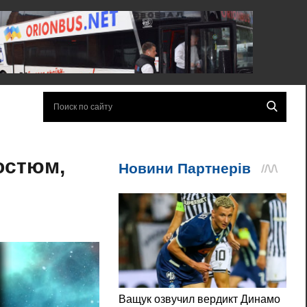
остюм,