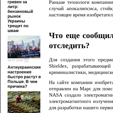
Раньше технологи компании
гривен за
литр:
случай апокалипсиса, сто
бензиновый
настоящее время изобретател
рынок
Украины
трещит по
швам
Что еще сообщил
отследить?
Для создания этого предм
29.07.2026
Shieldex, разрабатывающе
Антиукраинские
криминалистики, медицинско
настроения
быстро растут в
Польше. В чем
На сайте компании изобрет
причина?
отправлен на Марс для поис
NASA создало электромагн
электромагнитного излучени
для разработки нашего перво