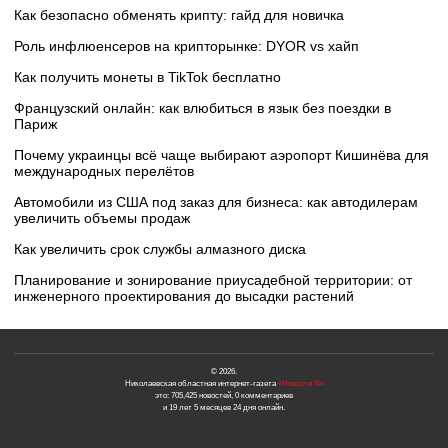
Как безопасно обменять крипту: гайд для новичка
Роль инфлюенсеров на крипторынке: DYOR vs хайп
Как получить монеты в TikTok бесплатно
Французский онлайн: как влюбиться в язык без поездки в
Париж
Почему украинцы всё чаще выбирают аэропорт Кишинёва для
международных перелётов
Автомобили из США под заказ для бизнеса: как автодилерам
увеличить объемы продаж
Как увеличить срок службы алмазного диска
Планирование и зонирование приусадебной территории: от
инженерного проектирования до высадки растений
© 2026.
Николаевская областная интернет-газета
«Новости N»
это: 705,425 новостей, 0 комментариев
и 19 лет 5 месяцев 24 дня онлайн.