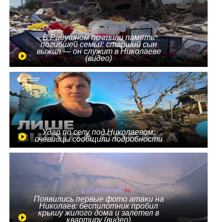
В Радушном почтили память
погибшей семьи: старший сын
выжил — он служит в Николаеве
(видео)
Удар по селу под Николаевом:
очевидцы сообщили подробности
Появились первые фото атаки на
Николаев: беспилотник пробил
крышу жилого дома и залетел в
квартиру (видео)