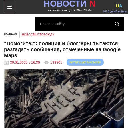
НОВОСТИ
N
U
A
пятница, 7 Августа 2026 21:04
1626 дней войны
ГЛАВНАЯ
НОВОСТИ ОТОВСЮДУ
"Помогите!": полиция и блоггеры пытаются
разгадать сообщения, отмеченные на Google
Maps
читати українською
30.01.2025 в 16:30
138801