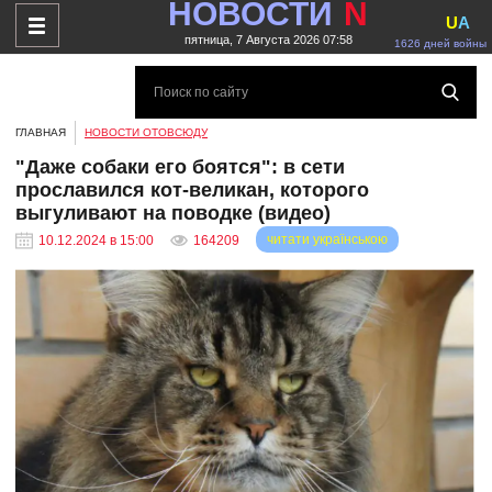
НОВОСТИ
N
U
A
пятница, 7 Августа 2026 07:58
1626 дней войны
ГЛАВНАЯ
НОВОСТИ ОТОВСЮДУ
"Даже собаки его боятся": в сети
прославился кот-великан, которого
выгуливают на поводке (видео)
читати українською
10.12.2024 в 15:00
164209