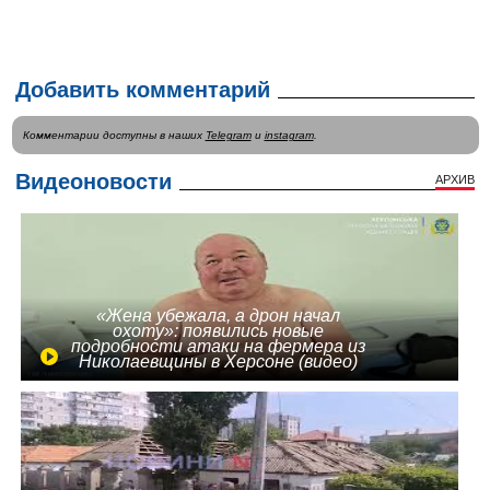
Добавить комментарий
Комментарии доступны в наших
Telegram
и
instagram
.
Видеоновости
АРХИВ
«Жена убежала, а дрон начал
охоту»: появились новые
подробности атаки на фермера из
Николаевщины в Херсоне (видео)