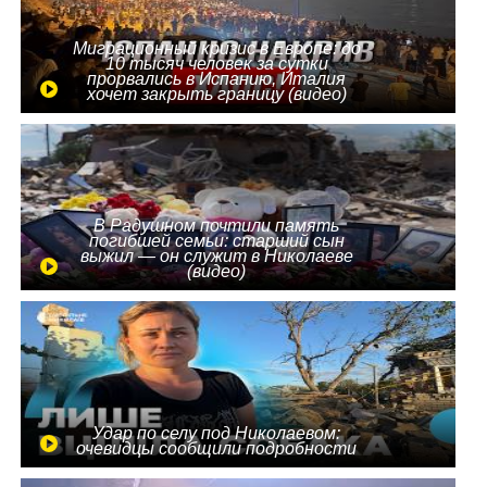
Миграционный кризис в Европе: до
10 тысяч человек за сутки
прорвались в Испанию, Италия
хочет закрыть границу (видео)
В Радушном почтили память
погибшей семьи: старший сын
выжил — он служит в Николаеве
(видео)
Удар по селу под Николаевом:
очевидцы сообщили подробности