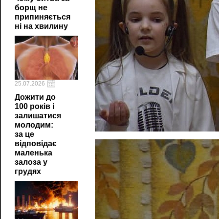
борщ не
припиняється
ні на хвилину
25.07.2026
Дожити до
100 років і
залишатися
молодим:
за це
відповідає
маленька
залоза у
грудях