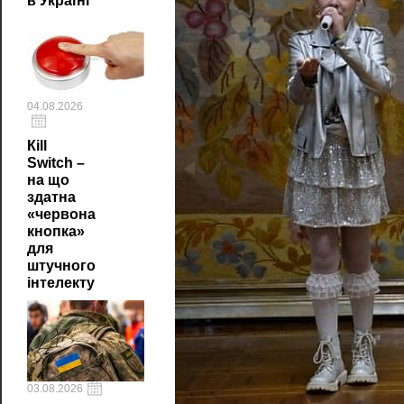
в Україні
04.08.2026
Кill
Switch –
на що
здатна
«червона
кнопка»
для
штучного
інтелекту
03.08.2026