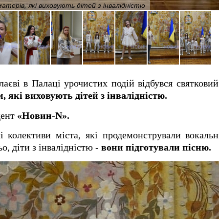
атерів, які виховують дітей з інвалідністю
лаєві в Палаці урочистих подій відбувся святкови
 які виховують дітей з інвалідністю.
дент
«Новин-N».
чі колективи міста, які продемонстрували вокаль
о, діти з інвалідністю -
вони підготували пісню.