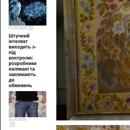
01.08.2026
Штучний
інтелект
виходить з-
під
контролю:
розробники
налякані та
закликають
до
обмежень
31.07.2026