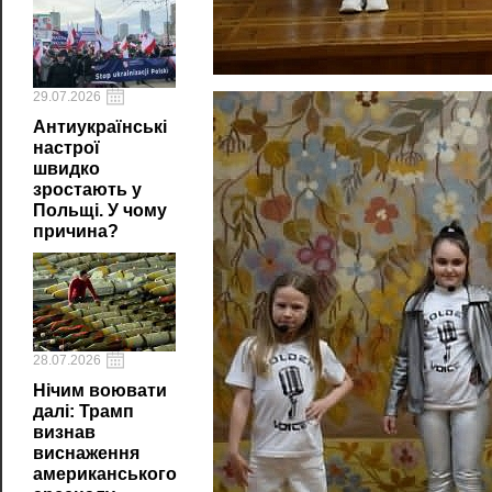
29.07.2026
Антиукраїнські
настрої
швидко
зростають у
Польщі. У чому
причина?
28.07.2026
Нічим воювати
далі: Трамп
визнав
виснаження
американського