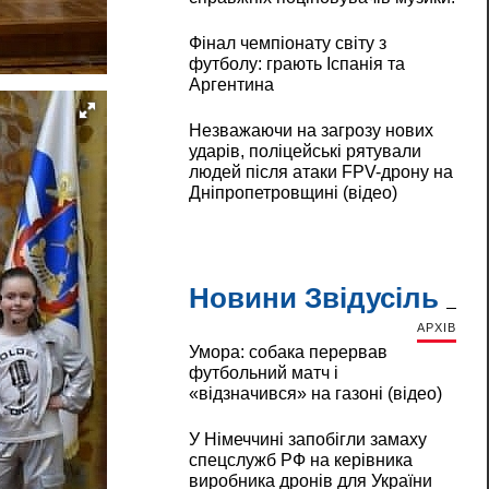
Фінал чемпіонату світу з
футболу: грають Іспанія та
Аргентина
Незважаючи на загрозу нових
ударів, поліцейські рятували
людей після атаки FPV-дрону на
Дніпропетровщині (відео)
Новини Звідусіль
АРХІВ
Умора: собака перервав
футбольний матч і
«відзначився» на газоні (відео)
У Німеччині запобігли замаху
спецслужб РФ на керівника
виробника дронів для України