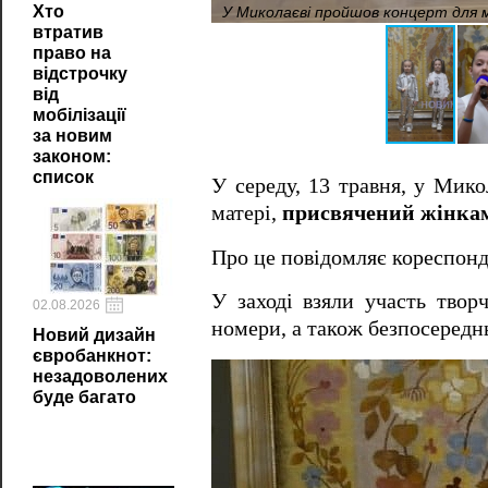
У Миколаєві пройшов концерт для м
Хто
втратив
право на
відстрочку
від
мобілізації
за новим
законом:
список
У середу, 13 травня, у Мико
матері,
присвячений жінкам,
Про це повідомляє кореспон
У заході взяли участь твор
02.08.2026
номери, а також безпосереднь
Новий дизайн
євробанкнот:
незадоволених
буде багато