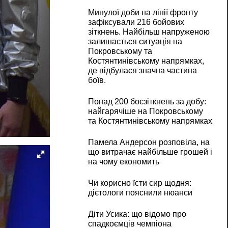
Минулої доби на лінії фронту
зафіксували 216 бойових
зіткнень. Найбільш напруженою
залишається ситуація на
Покровському та
Костянтинівському напрямках,
де відбулася значна частина
боїв.
Понад 200 боєзіткнень за добу:
найгарячіше на Покровському
та Костянтинівському напрямках
Памела Андерсон розповіла, на
що витрачає найбільше грошей і
на чому економить
Чи корисно їсти сир щодня:
дієтологи пояснили нюанси
Діти Усика: що відомо про
спадкоємців чемпіона