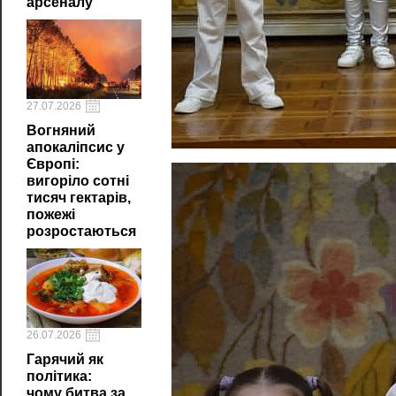
арсеналу
27.07.2026
Вогняний
апокаліпсис у
Європі:
вигоріло сотні
тисяч гектарів,
пожежі
розростаються
26.07.2026
Гарячий як
політика:
чому битва за