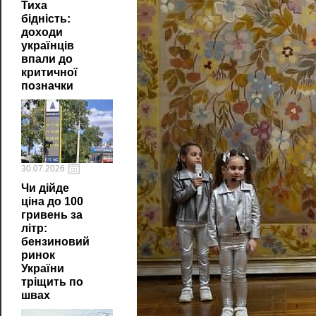
Тиха
бідність:
доходи
українців
впали до
критичної
позначки
30.07.2026
Чи дійде
ціна до 100
гривень за
літр:
бензиновий
ринок
України
тріщить по
швах