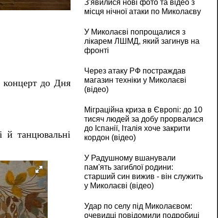
З'явилися нові фото та відео з
У Миколаєві пройшов концерт для матерів,
місця нічної атаки по Миколаєву
У Миколаєві попрощалися з
лікарем ЛШМД, який загинув на
фронті
Через атаку РФ постраждав
магазин техніки у Миколаєві
й концерт до Дня
(відео)
Міграційна криза в Європі: до 10
тисяч людей за добу прорвалися
до Іспанії, Італія хоче закрити
ні й танцювальні
кордон (відео)
У Радушному вшанували
пам'ять загиблої родини:
старший син вижив - він служить
у Миколаєві (відео)
Удар по селу під Миколаєвом:
очевидці повідомили подробиці