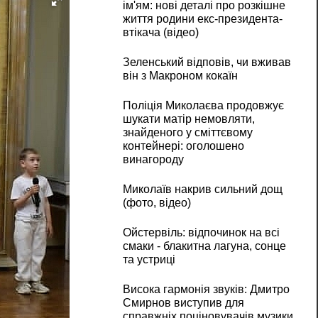
ім'ям: нові деталі про розкішне
життя родини екс-президента-
втікача (відео)
Зеленський відповів, чи вживав
він з Макроном кокаїн
Поліція Миколаєва продовжує
шукати матір немовляти,
знайденого у сміттєвому
контейнері: оголошено
винагороду
Миколаїв накрив сильний дощ
(фото, відео)
Ойстервіль: відпочинок на всі
смаки - блакитна лагуна, сонце
та устриці
Висока гармонія звуків: Дмитро
Смирнов виступив для
справжніх поціновувачів музики.