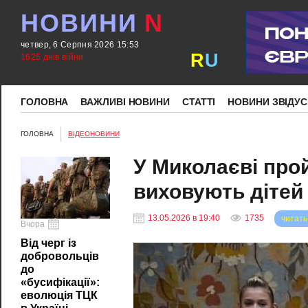
НОВИНИ
N
четвер, 6 Серпня 2026 15:53
R
U
1625 днів війни
ГОЛОВНА
ВАЖЛИВІ НОВИНИ
СТАТТІ
НОВИНИ ЗВІДУС
ГОЛОВНА
ВІДЕОНОВИНИ
У Миколаєві прой
виховують дітей 
13.05.2026 в 19:40
1735
читать
Вчора
Від черг із
добровольців
до
«бусифікації»:
еволюція ТЦК