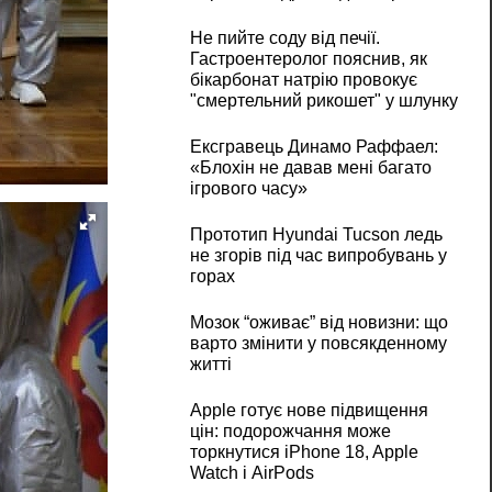
Не пийте соду від печії.
Гастроентеролог пояснив, як
бікарбонат натрію провокує
"смертельний рикошет" у шлунку
Ексгравець Динамо Раффаел:
«Блохін не давав мені багато
ігрового часу»
Прототип Hyundai Tucson ледь
не згорів під час випробувань у
горах
Мозок “оживає” від новизни: що
варто змінити у повсякденному
житті
Apple готує нове підвищення
цін: подорожчання може
торкнутися iPhone 18, Apple
Watch і AirPods