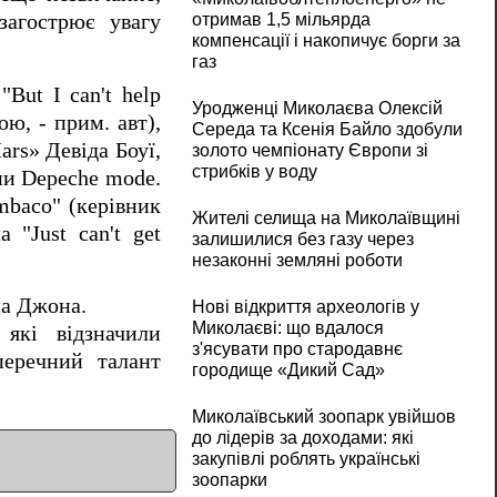
загострює увагу
отримав 1,5 мільярда
компенсації і накопичує борги за
газ
"But I can't help
Уродженці Миколаєва Олексій
ю, - прим. авт),
Середа та Ксенія Байло здобули
rs» Девіда Боуї,
золото чемпіонату Європи зі
стрибків у воду
упи Depeche mode.
mbaco" (керівник
Жителі селища на Миколаївщині
"Just can't get
залишилися без газу через
незаконні земляні роботи
на Джона.
Нові відкриття археологів у
Миколаєві: що вдалося
 які відзначили
з'ясувати про стародавнє
перечний талант
городище «Дикий Сад»
Миколаївський зоопарк увійшов
до лідерів за доходами: які
закупівлі роблять українські
зоопарки