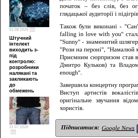
початок – без слів, без о
глядацької аудиторії і підігрі
Також були виконані - "Сан'т
01.08.2026
falling in love with you" с
Штучний
"Sunny" - знаменитий шлягер
інтелект
"Рози на пероні", "Намалюй ме
виходить з-
під
Приємним сюрпризом став ви
контролю:
Дмитро Кульков) та Владом 
розробники
enough".
налякані та
закликають
Завершила концертну програму
до
обмежень
Виступ артистів вокаліст
оригінальне звучання відо
хористів.
Підписатися:
Google News
31.07.2026