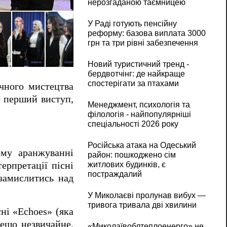
нерозгаданою таємницею
Музика, породжена дзвінкою тишею: для г
У Раді готують пенсійну
реформу: базова виплата 3000
грн та три рівні забезпечення
Новий туристичний тренд -
бердвотчінг: де найкраще
спостерігати за птахами
ичного мистецтва
е перший виступ,
Менеджмент, психологія та
філологія - найпопулярніші
спеціальності 2026 року
Російська атака на Одеський
ому аранжуванні
район: пошкоджено сім
житлових будинків, є
ерпретації пісні
постраждалий
 замислитись над
У Миколаєві пролунав вибух —
тривога тривала дві хвилини
ні «Echoes» (яка
дещо незвичайне,
«Миколаївоблтеплоенерго» не