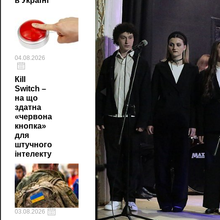
в Україні
04.08.2026
Кill
Switch –
на що
здатна
«червона
кнопка»
для
штучного
інтелекту
03.08.2026