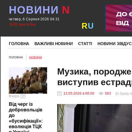
НОВИНИ
N
четвер, 6 Серпня 2026 04:31
R
U
1625 днів війни
ГОЛОВНА
ВАЖЛИВІ НОВИНИ
СТАТТІ
НОВИНИ ЗВІДУС
ГОЛОВНА
НОВИНИ
Музика, породже
виступив естрад
13.05.2026 в 08:00
563
El Santo 
Вчора
Від черг із
добровольців
до
«бусифікації»:
еволюція ТЦК