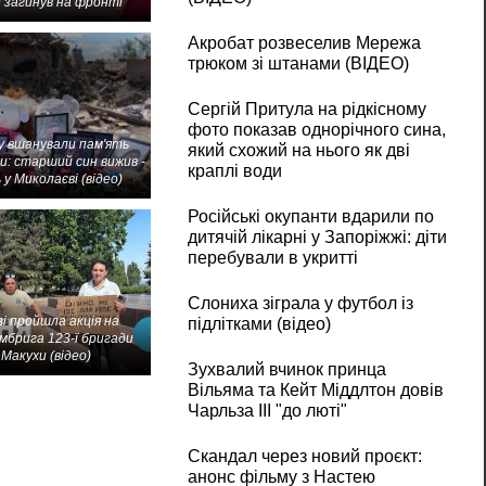
 загинув на фронті
Акробат розвеселив Мережа
трюком зі штанами (ВІДЕО)
Сергій Притула на рідкісному
фото показав однорічного сина,
 вшанували пам'ять
який схожий на нього як дві
и: старший син вижив -
краплі води
 у Миколаєві (відео)
Російські окупанти вдарили по
дитячій лікарні у Запоріжжі: діти
перебували в укритті
Слониха зіграла у футбол із
і пройшла акція на
підлітками (відео)
мбрига 123-ї бригади
Макухи (відео)
Зухвалий вчинок принца
Вільяма та Кейт Міддлтон довів
Чарльза III "до люті"
Скандал через новий проєкт:
анонс фільму з Настею