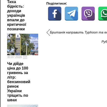
Тиха
Поділитися:
бідність:
доходи
українців
впали до
критичної
позначки
Британія направить Typhoon та есм
Руб
30.07.2026
Чи дійде
ціна до 100
гривень за
літр:
бензиновий
ринок
України
тріщить по
швах