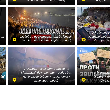
нічної атаки по Миколаєву
ЛШМД, який
Міграційна криза в Європі: до 10 тисяч
У Радушному
зин
людей за добу прорвалися до Іспанії,
загиблої родин
Італія хоче закрити кордон (відео)
він служить
З'явились перші фото атаки на
Миколаєві: безпілотник пробив дах
У Миколаєв
идці
житлового будинку та залетів у
підтримку ко
квартиру (відео)
Олега 