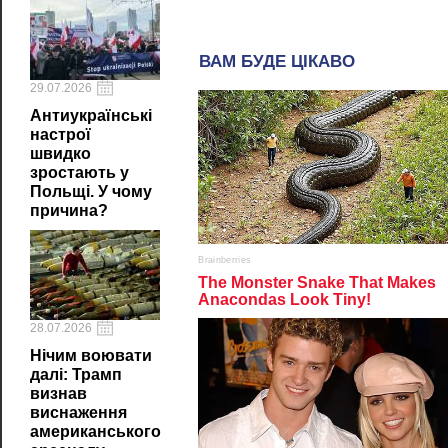
29.07.2026
Антиукраїнські
настрої
швидко
зростають у
Польщі. У чому
причина?
28.07.2026
Нічим воювати
далі: Трамп
визнав
виснаження
американського