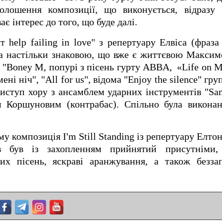
голошення композиції, що виконується, відразу 
ває інтерес до того, що буде далі.
 help failing in love" з репертуару Елвіса (фраза 
тала настільки знаковою, що вже є життєвою Максимо
 "Boney M, попурі з пісень гурту ABBA, «Life on Ma
ні ніч", "All for us", відома "Enjoy the silence" гр
ступ хору з ансамблем ударних інструментів "Sa
Коршуновим (контрабас). Спільно була виконана 
 композиція I'm Still Standing із репертуару Елто
ів був із захопленням прийнятий присутніми,
мих пісень, яскраві аранжування, а також безза