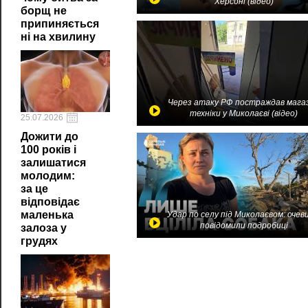
Херсоні (відео)
борщ не
припиняється
ні на хвилину
Через атаку РФ постраждав мага
техніки у Миколаєві (відео)
25.07.2026
Дожити до
100 років і
залишатися
молодим:
за це
відповідає
маленька
Удар по селу під Миколаєвом: очев
повідомили подробиці
залоза у
грудях