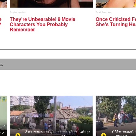
am
.
иці
и у
З'явилися нові фото та відео з місця
У Миколаєві 