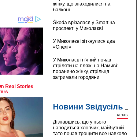
жінку, що знаходилися на
балконі
Škoda врізалася у Smart на
проспекті у Миколаєві
У Миколаєві зіткнулися два
«Опелі»
У Миколаєві п'яний почав
стріляти на пляжі на Намиві:
поранено жінку, стрільця
затримали городяни
Новини Звідусіль
АРХІВ
Дізнавшись, що у нього
народиться хлопчик, майбутній
тато почав трощити все навколо