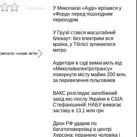
У Миколаєві «Ауді» врізався у
4 голоса
«Форд» перед пішохідним
переходом
У Грузії стався масштабний
блекаут: без електрики вся
країна, у Тбілісі зупинилося
метро
омогло «нове ім'я»
Аудитори в суді вимагають від
«Миколаївелектротрансу»
повернути місту майже 200 млн.
за перевезення пільговиків
ВАКС розглядає запобіжний
захід екс-послу України в США
Стефанішиній: НАБУ вимагає
заставу в 13,1 млн грн
Дрон РФ ударив по
багатоповерхівці в центрі
Херсона: поранено чоловіка і