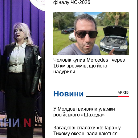
Новини
АРХІВ
У Молдові виявили уламки
російського «Шахеда»
Загадкові спалахи «te lapa» у
Тихому океані залишаються