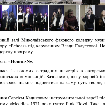
: для глядачів виступив естрадний хор «Echoes»
еликій залі Миколаївського фахового коледжу муз
хору «Echoes» під керуванням Влади Галустової. Ц
цертну програму.
дент
«Новин-N»
.
лася із відомих естрадних шлягерів в авторськ
аїнських композицій. Зазначимо, що у хоровій інт
дозволяє інакше подивитися на саму суть творів,
ння Сергієм Кадиковим інструментальної версії піс
бому «Meddle» 1971 року гурту Pink Floyd. Таке, 