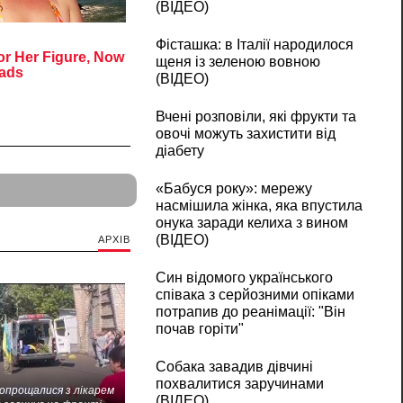
(ВІДЕО)
Фісташка: в Італії народилося
щеня із зеленою вовною
(ВІДЕО)
Вчені розповіли, які фрукти та
овочі можуть захистити від
діабету
«Бабуся року»: мережу
насмішила жінка, яка впустила
онука заради келиха з вином
(ВІДЕО)
АРХІВ
Син відомого українського
співака з серйозними опіками
потрапив до реанімації: "Він
почав горіти"
Собака завадив дівчині
похвалитися заручинами
попрощалися з лікарем
(ВІДЕО)