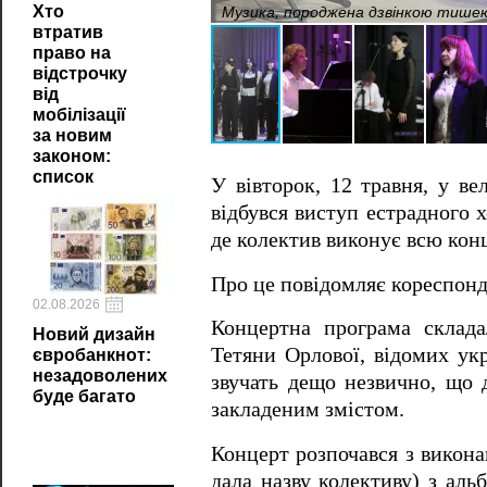
Музика, породжена дзвінкою тишею
Хто
втратив
право на
відстрочку
від
мобілізації
за новим
законом:
список
У вівторок, 12 травня, у в
відбувся виступ естрадного 
де колектив виконує всю кон
Про це повідомляє кореспон
02.08.2026
Концертна програма склада
Новий дизайн
Тетяни Орлової, відомих укр
євробанкнот:
незадоволених
звучать дещо незвично, що 
буде багато
закладеним змістом.
Концерт розпочався з викона
дала назву колективу) з аль