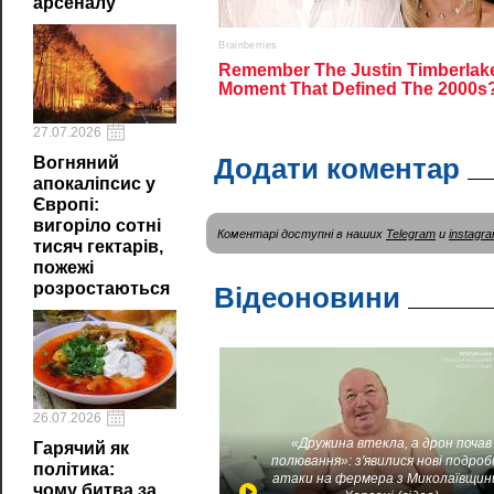
арсеналу
27.07.2026
Додати коментар
Вогняний
апокаліпсис у
Європі:
вигоріло сотні
Коментарі доступні в наших
Telegram
и
instagr
тисяч гектарів,
пожежі
розростаються
Відеоновини
26.07.2026
«Дружина втекла, а дрон почав
Гарячий як
полювання»: з'явилися нові подроб
політика:
атаки на фермера з Миколаївщин
чому битва за