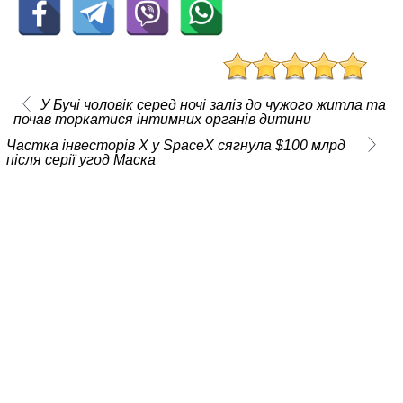
У Бучі чоловік серед ночі заліз до чужого житла та
почав торкатися інтимних органів дитини
Частка інвесторів X у SpaceX сягнула $100 млрд
після серії угод Маска