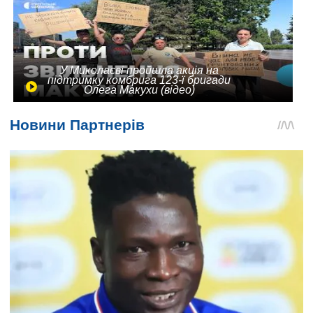
У Миколаєві пройшла акція на
підтримку комбрига 123-ї бригади
Олега Макухи (відео)