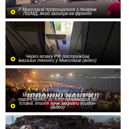
У Миколаєві попрощалися з лікарем
ЛШМД, який загинув на фронті
Через атаку РФ постраждав
магазин техніки у Миколаєві (відео)
Міграційна криза в Європі: до 10
тисяч людей за добу прорвалися до
Іспанії, Італія хоче закрити кордон
(відео)