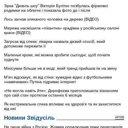
Зірка "Дизель шоу" Вікторія Булітко позбулась фірмової
родимки на обличчі і показала фото до і після
Лось загнав зляканого чоловіка на дерево (ВІДЕО)
Мережа насмішила «пікантна» крадіжка у російському салоні
краси (ВІДЕО)
Загроза від спеки: лікарка назвала дієвий спосіб, який
допоможе пережити її
Маленькі кроки, які можна зробити сьогодні, щоб почати
худнути
Мінісумки більше не в моді: який тренд прийшов їм на зміну
М'яч відскакує, як від стіни: кумедне відео з футбольними
«навичками» Путіна підриває інтернет
«Не могла навіть йти»: Дорофєєва приголомшила зізнанням
про свій стан протягом останніх 6 місяців
Як екстремальна спека впливає на здоров’я та як захиститися
від неї
Новини Звідусіль
АРХІВ
Не лише війна з Росією: Жовква оприлюднив теми переговорів