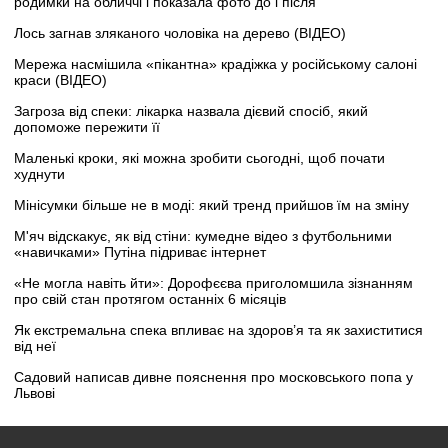
родимки на обличчі і показала фото до і після
Лось загнав зляканого чоловіка на дерево (ВІДЕО)
Мережа насмішила «пікантна» крадіжка у російському салоні
краси (ВІДЕО)
Загроза від спеки: лікарка назвала дієвий спосіб, який
допоможе пережити її
Маленькі кроки, які можна зробити сьогодні, щоб почати
худнути
Мінісумки більше не в моді: який тренд прийшов їм на зміну
М'яч відскакує, як від стіни: кумедне відео з футбольними
«навичками» Путіна підриває інтернет
«Не могла навіть йти»: Дорофєєва приголомшила зізнанням
про свій стан протягом останніх 6 місяців
Як екстремальна спека впливає на здоров’я та як захиститися
від неї
Садовий написав дивне пояснення про московського попа у
Львові