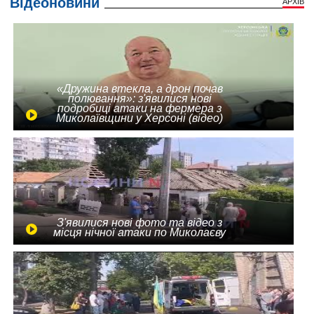
Відеоновини
АРХІВ
«Дружина втекла, а дрон почав
полювання»: з'явилися нові
подробиці атаки на фермера з
Миколаївщини у Херсоні (відео)
З'явилися нові фото та відео з
місця нічної атаки по Миколаєву