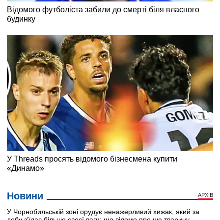
Новини
АРХІВ
У Чорнобильській зоні орудує ненажерливий хижак, який за
добу з’їдає більше своєї ваги: що відомо про цю тварину