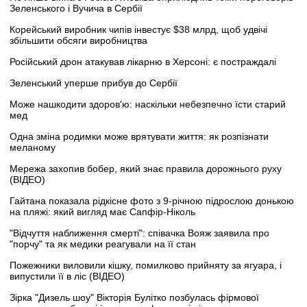
Зеленського і Вучича в Сербії
Корейський виробник чипів інвестує $38 млрд, щоб удвічі
збільшити обсяги виробництва
Російський дрон атакував лікарню в Херсоні: є постраждалі
Зеленський уперше прибув до Сербії
Може нашкодити здоров'ю: наскільки небезпечно їсти старий
мед
Одна зміна родимки може врятувати життя: як розпізнати
меланому
Мережа захопив бобер, який знає правила дорожнього руху
(ВІДЕО)
Гайтана показала рідкісне фото з 9-річною підрослою донькою
на пляжі: який вигляд має Сапфір-Ніколь
"Відчуття наближення смерті": співачка Вояж заявила про
"порчу" та як медики реагували на її стан
Пожежники виловили кішку, помилково прийняту за ягуара, і
випустили її в ліс (ВІДЕО)
Зірка "Дизель шоу" Вікторія Булітко позбулась фірмової