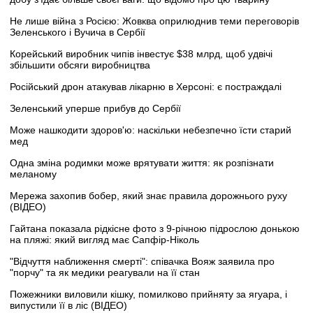
Не лише війна з Росією: Жовква оприлюднив теми переговорів
Зеленського і Вучича в Сербії
Корейський виробник чипів інвестує $38 млрд, щоб удвічі
збільшити обсяги виробництва
Російський дрон атакував лікарню в Херсоні: є постраждалі
Зеленський уперше прибув до Сербії
Може нашкодити здоров'ю: наскільки небезпечно їсти старий
мед
Одна зміна родимки може врятувати життя: як розпізнати
меланому
Мережа захопив бобер, який знає правила дорожнього руху
(ВІДЕО)
Гайтана показала рідкісне фото з 9-річною підрослою донькою
на пляжі: який вигляд має Сапфір-Ніколь
"Відчуття наближення смерті": співачка Вояж заявила про
"порчу" та як медики реагували на її стан
Пожежники виловили кішку, помилково прийняту за ягуара, і
випустили її в ліс (ВІДЕО)