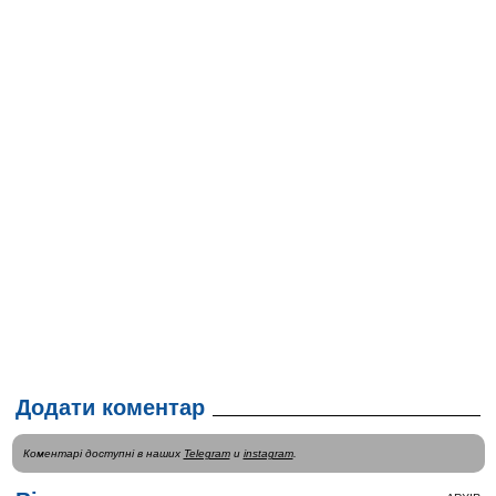
Додати коментар
Коментарі доступні в наших
Telegram
и
instagram
.