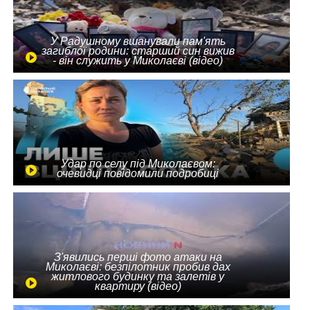
У Радушному вшанували пам'ять
загиблої родини: старший син вижив
- він служить у Миколаєві (відео)
Удар по селу під Миколаєвом:
очевидці повідомили подробиці
З'явились перші фото атаки на
Миколаєві: безпілотник пробив дах
житлового будинку та залетів у
квартиру (відео)