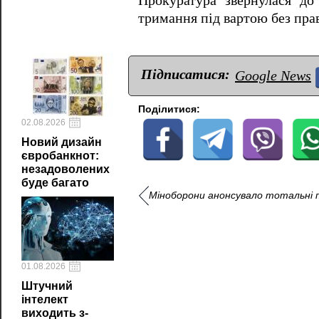
Прокуратура звернулася до
тримання під вартою без прав
Підписатися:
Google News
Поділитися:
02.08.2026
Новий дизайн
євробанкнот:
незадоволених
буде багато
Міноборони анонсувало тотальні п
01.08.2026
Штучний
інтелект
виходить з-