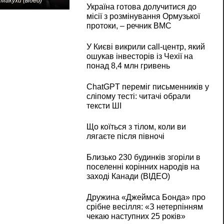
Макухи (відео)
Україна готова долучитися до
місії з розмінування Ормузької
протоки, – речник ВМС
У Києві викрили call-центр, який
ошукав інвесторів із Чехії на
понад 8,4 млн гривень
ChatGPT переміг письменників у
сліпому тесті: читачі обрали
тексти ШІ
Що коїться з тілом, коли ви
лягаєте після півночі
Близько 230 будинків згоріли в
поселенні корінних народів на
заході Канади (ВІДЕО)
Дружина «Джеймса Бонда» про
срібне весілля: «З нетерпінням
чекаю наступних 25 років»