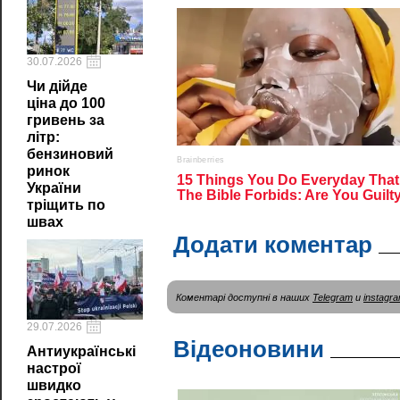
30.07.2026
Чи дійде
ціна до 100
гривень за
літр:
бензиновий
ринок
України
тріщить по
швах
Додати коментар
Коментарі доступні в наших
Telegram
и
instagr
29.07.2026
Відеоновини
Антиукраїнські
настрої
швидко