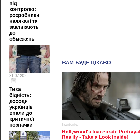
під
контролю:
розробники
налякані та
закликають
до
обмежень
31.07.2026
Тиха
бідність:
доходи
українців
впали до
критичної
позначки