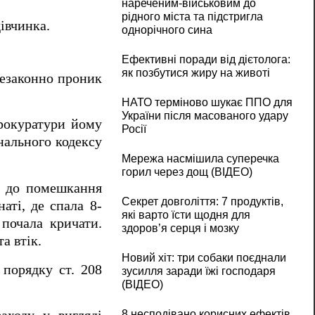
нареченим-військовим до
рідного міста та підстригла
дівчинка.
однорічного сина
Ефективні поради від дієтолога:
як позбутися жиру на животі
незаконно проник
НАТО терміново шукає ППО для
України після масованого удару
прокуратури йому
Росії
нального кодексу
Мережа насмішила суперечка
горил через дощ (ВІДЕО)
ик до помешкання
Секрет довголіття: 7 продуктів,
аті, де спала 8-
які варто їсти щодня для
 почала кричати.
здоров’я серця і мозку
а втік.
Новий хіт: три собаки поєднали
 порядку ст. 208
зусилля заради їжі господаря
(ВІДЕО)
8 несподівано корисних ефектів