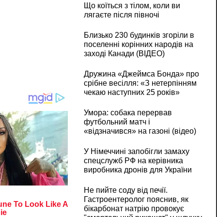
Що коїться з тілом, коли ви
лягаєте після півночі
Близько 230 будинків згоріли в
поселенні корінних народів на
заході Канади (ВІДЕО)
Дружина «Джеймса Бонда» про
срібне весілля: «З нетерпінням
чекаю наступних 25 років»
Умора: собака перервав
футбольний матч і
«відзначився» на газоні (відео)
У Німеччині запобігли замаху
спецслужб РФ на керівника
виробника дронів для України
Не пийте соду від печії.
Гастроентеролог пояснив, як
бікарбонат натрію провокує