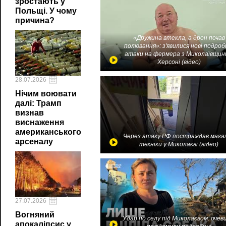
зростають у
Польщі. У чому
причина?
«Дружина втекла, а дрон почав
полювання»: з'явилися нові подроб
атаки на фермера з Миколаївщин
Херсоні (відео)
28.07.2026
Нічим воювати
далі: Трамп
визнав
виснаження
американського
Через атаку РФ постраждав мага
арсеналу
техніки у Миколаєві (відео)
27.07.2026
Вогняний
Удар по селу під Миколаєвом: очев
апокаліпсис у