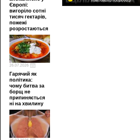
повідомили подробиці
Європі:
вигоріло сотні
тисяч гектарів,
пожежі
розростаються
26.07.2026
Гарячий як
політика:
чому битва за
борщ не
припиняється
ні на хвилину