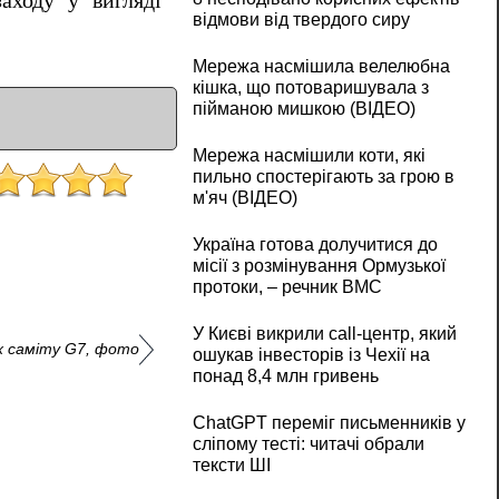
аходу у вигляді
відмови від твердого сиру
Мережа насмішила велелюбна
кішка, що потоваришувала з
пійманою мишкою (ВІДЕО)
Мережа насмішили коти, які
пильно спостерігають за грою в
м'яч (ВІДЕО)
Україна готова долучитися до
місії з розмінування Ормузької
протоки, – речник ВМС
У Києві викрили call-центр, який
х саміту G7, фото
ошукав інвесторів із Чехії на
понад 8,4 млн гривень
ChatGPT переміг письменників у
сліпому тесті: читачі обрали
тексти ШІ