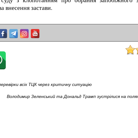
 суду з клопотанням про обрання запобіжного з
а внесення застави.
еревірки всіх ТЦК через критичну ситуацію
Володимир Зеленський та Дональд Трамп зустрілися на поля