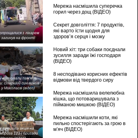
Мережа насмішила суперечка
горил через дощ (ВІДЕО)
Секрет довголіття: 7 продуктів,
які варто їсти щодня для
попрощалися з лікарем
здоров’я серця і мозку
 загинув на фронті
Новий хіт: три собаки поєднали
зусилля заради їжі господаря
(ВІДЕО)
8 несподівано корисних ефектів
 вшанували пам'ять
відмови від твердого сиру
и: старший син вижив -
 у Миколаєві (відео)
Мережа насмішила велелюбна
кішка, що потоваришувала з
пійманою мишкою (ВІДЕО)
Мережа насмішили коти, які
пильно спостерігають за грою в
і пройшла акція на
м'яч (ВІДЕО)
мбрига 123-ї бригади