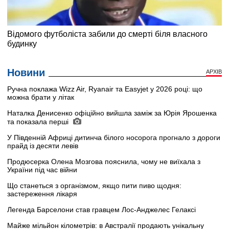
Новини
АРХІВ
Ручна поклажа Wizz Air, Ryanair та Easyjet у 2026 році: що
можна брати у літак
Наталка Денисенко офіційно вийшла заміж за Юрія Ярошенка
та показала перші
У Південній Африці дитинча білого носорога прогнало з дороги
прайд із десяти левів
Продюсерка Олена Мозгова пояснила, чому не виїхала з
України під час війни
Що станеться з організмом, якщо пити пиво щодня:
застереження лікаря
Легенда Барселони став гравцем Лос-Анджелес Гелаксі
Майже мільйон кілометрів: в Австралії продають унікальну