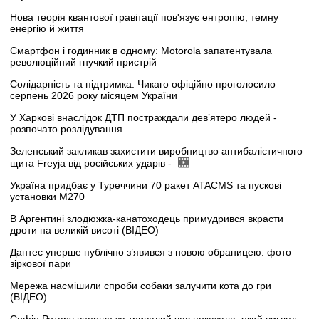
Нова теорія квантової гравітації пов'язує ентропію, темну
енергію й життя
Смартфон і годинник в одному: Motorola запатентувала
революційний гнучкий пристрій
Солідарність та підтримка: Чикаго офіційно проголосило
серпень 2026 року місяцем України
У Харкові внаслідок ДТП постраждали дев’ятеро людей -
розпочато розлідування
Зеленський закликав захистити виробництво антибалістичного
щита Freyja від російських ударів -
Україна придбає у Туреччини 70 ракет ATACMS та пускові
установки M270
В Аргентині злодюжка-канатоходець примудрився вкрасти
дроти на великій висоті (ВІДЕО)
Дантес уперше публічно з’явився з новою обраницею: фото
зіркової пари
Мережа насмішили спроби собаки залучити кота до гри
(ВІДЕО)
Софія Ротару вперше за тривалий час показала, який вигляд