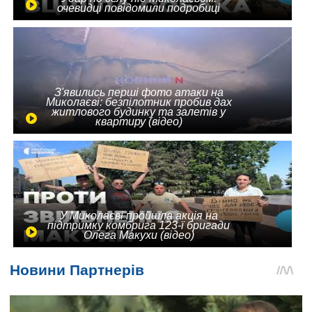
очевидці повідомили подробиці
З'явились перші фото атаки на
Миколаєві: безпілотник пробив дах
житлового будинку та залетів у
квартиру (відео)
У Миколаєві пройшла акція на
підтримку комбрига 123-ї бригади
Олега Макухи (відео)