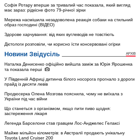
Софія Ротару вперше за тривалий час показала, який вигляд
має зараз: рідкісне фото 79-річної зірки
Мережа насмішила незадоволена реакція собаки на стильний
образ господині (ВІДЕО)
Здорове харчування: від яких вуглеводів не товстіють
Дієтологи розповіли, чи корисно їсти консервовані огірки
Новини Звідусіль
АРХІВ
Наталка Денисенко офіційно вийшла заміж за Юрія Ярошенка
та показала перші
У Південній Африці дитинча білого носорога прогнало з дороги
прайд із десяти левів
Продюсерка Олена Мозгова пояснила, чому не виїхала з
України під час війни
Що станеться з організмом, якщо пити пиво щодня:
застереження лікаря
Легенда Барселони став гравцем Лос-Анджелес Гелаксі
Майже мільйон кілометрів: в Австралії продають унікальну
Toyota Land Cruiser 200