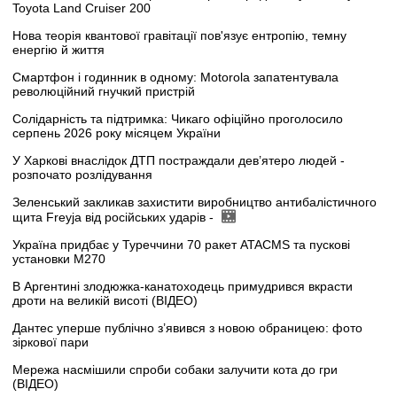
Toyota Land Cruiser 200
Нова теорія квантової гравітації пов'язує ентропію, темну
енергію й життя
Смартфон і годинник в одному: Motorola запатентувала
революційний гнучкий пристрій
Солідарність та підтримка: Чикаго офіційно проголосило
серпень 2026 року місяцем України
У Харкові внаслідок ДТП постраждали дев’ятеро людей -
розпочато розлідування
Зеленський закликав захистити виробництво антибалістичного
щита Freyja від російських ударів -
Україна придбає у Туреччини 70 ракет ATACMS та пускові
установки M270
В Аргентині злодюжка-канатоходець примудрився вкрасти
дроти на великій висоті (ВІДЕО)
Дантес уперше публічно з’явився з новою обраницею: фото
зіркової пари
Мережа насмішили спроби собаки залучити кота до гри
(ВІДЕО)