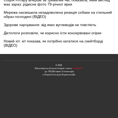
має зараз: рідкісне фото 79-річної зірки
Мережа насмішила незадоволена реакція собаки на стильний
образ господині (ВІДЕО)
Здорове харчування: від яких вуглеводів не товстіють
Дієтологи розповіли, чи корисно їсти консервовані огірки
Новий хіт: кіт показав, як потрібно кататися на скейтборді
(ВІДЕО)
© 2026.
Миколаївська обласна інтернет-газета
«Новини N»
це: 705,556 новин, 0 коментарів
и 19 років 5 місяців 26 днів онлайн.