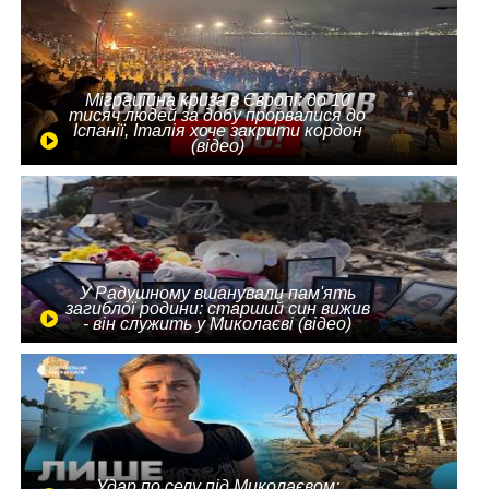
Міграційна криза в Європі: до 10
тисяч людей за добу прорвалися до
Іспанії, Італія хоче закрити кордон
(відео)
У Радушному вшанували пам'ять
загиблої родини: старший син вижив
- він служить у Миколаєві (відео)
Удар по селу під Миколаєвом: