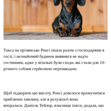
Такса на прізвисько Роксі пішла разом з господарями в
гості, і незнайомий будинок виявився не надто
гостинним, адже у вітальні були сходи, які стали для 10-
річного собаки серйозною перешкодою.
Щоб підкорити цю висоту, Роксі довелося промучитися
приблизно хвилину, але в результаті вона
впоралася. Даніель Тейлор, власниця такси, додала, що