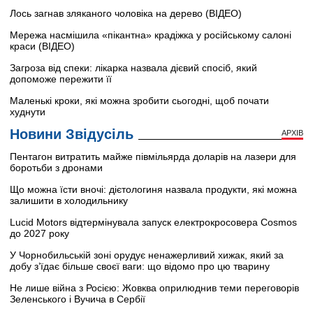
Лось загнав зляканого чоловіка на дерево (ВІДЕО)
Мережа насмішила «пікантна» крадіжка у російському салоні
краси (ВІДЕО)
Загроза від спеки: лікарка назвала дієвий спосіб, який
допоможе пережити її
Маленькі кроки, які можна зробити сьогодні, щоб почати
худнути
Новини Звідусіль
АРХІВ
Пентагон витратить майже півмільярда доларів на лазери для
боротьби з дронами
Що можна їсти вночі: дієтологиня назвала продукти, які можна
залишити в холодильнику
Lucid Motors відтермінувала запуск електрокросовера Cosmos
до 2027 року
У Чорнобильській зоні орудує ненажерливий хижак, який за
добу з’їдає більше своєї ваги: що відомо про цю тварину
Не лише війна з Росією: Жовква оприлюднив теми переговорів
Зеленського і Вучича в Сербії