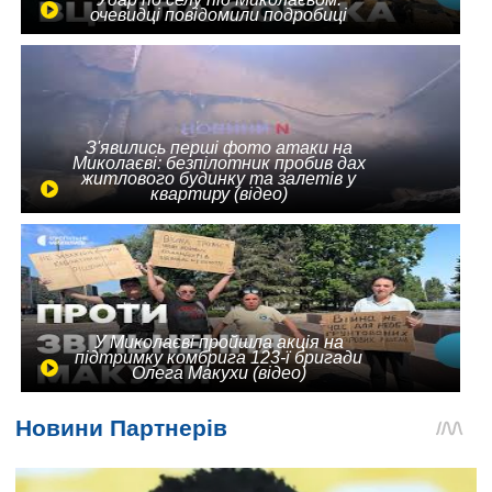
очевидці повідомили подробиці
З'явились перші фото атаки на
Миколаєві: безпілотник пробив дах
житлового будинку та залетів у
квартиру (відео)
У Миколаєві пройшла акція на
підтримку комбрига 123-ї бригади
Олега Макухи (відео)