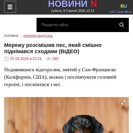
НОВИНИ
N
R
U
субота, 8 Серпня 2026 12:13
1627 днів війни
ГОЛОВНА
НОВИНИ ЗВІДУСІЛЬ
Мережу розсмішив пес, який смішно
піднімався сходами (ВІДЕО)
07.05.2026 в 23:21
390
Подивившись відеоролик, знятий у Сан-Франциско
(Каліфорнія, США), можна і поспівчувати головній
героїні, і посміятися з неї
.