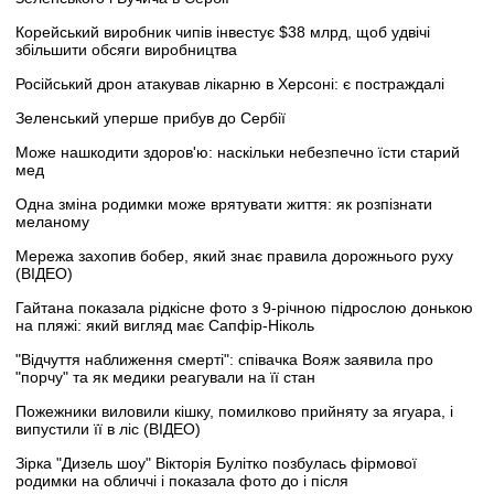
Корейський виробник чипів інвестує $38 млрд, щоб удвічі
збільшити обсяги виробництва
Російський дрон атакував лікарню в Херсоні: є постраждалі
Зеленський уперше прибув до Сербії
Може нашкодити здоров'ю: наскільки небезпечно їсти старий
мед
Одна зміна родимки може врятувати життя: як розпізнати
меланому
Мережа захопив бобер, який знає правила дорожнього руху
(ВІДЕО)
Гайтана показала рідкісне фото з 9-річною підрослою донькою
на пляжі: який вигляд має Сапфір-Ніколь
"Відчуття наближення смерті": співачка Вояж заявила про
"порчу" та як медики реагували на її стан
Пожежники виловили кішку, помилково прийняту за ягуара, і
випустили її в ліс (ВІДЕО)
Зірка "Дизель шоу" Вікторія Булітко позбулась фірмової
родимки на обличчі і показала фото до і після