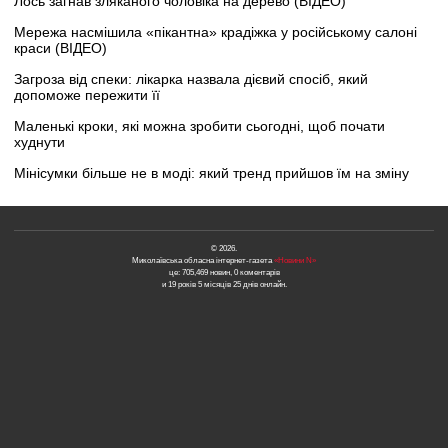
Лось загнав зляканого чоловіка на дерево (ВІДЕО)
Мережа насмішила «пікантна» крадіжка у російському салоні
краси (ВІДЕО)
Загроза від спеки: лікарка назвала дієвий спосіб, який
допоможе пережити її
Маленькі кроки, які можна зробити сьогодні, щоб почати
худнути
Мінісумки більше не в моді: який тренд прийшов їм на зміну
© 2026.
Миколаївська обласна інтернет-газета
«Новини N»
це: 705,469 новин, 0 коментарів
и 19 років 5 місяців 25 днів онлайн.