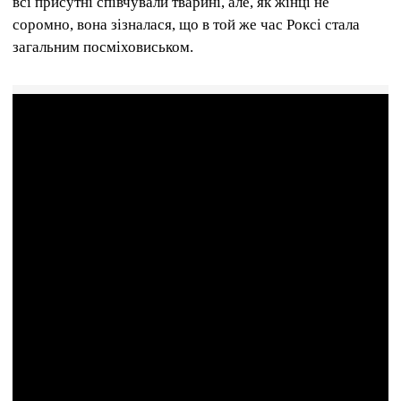
всі присутні співчували тварині, але, як жінці не
соромно, вона зізналася, що в той же час Роксі стала
загальним посміховиськом.