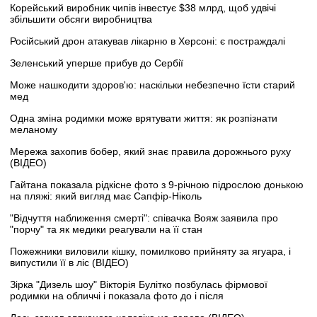
Корейський виробник чипів інвестує $38 млрд, щоб удвічі
збільшити обсяги виробництва
Російський дрон атакував лікарню в Херсоні: є постраждалі
Зеленський уперше прибув до Сербії
Може нашкодити здоров'ю: наскільки небезпечно їсти старий
мед
Одна зміна родимки може врятувати життя: як розпізнати
меланому
Мережа захопив бобер, який знає правила дорожнього руху
(ВІДЕО)
Гайтана показала рідкісне фото з 9-річною підрослою донькою
на пляжі: який вигляд має Сапфір-Ніколь
"Відчуття наближення смерті": співачка Вояж заявила про
"порчу" та як медики реагували на її стан
Пожежники виловили кішку, помилково прийняту за ягуара, і
випустили її в ліс (ВІДЕО)
Зірка "Дизель шоу" Вікторія Булітко позбулась фірмової
родимки на обличчі і показала фото до і після