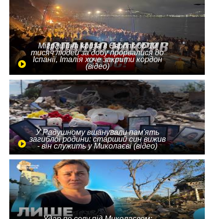
Міграційна криза в Європі: до 10
тисяч людей за добу прорвалися до
Іспанії, Італія хоче закрити кордон
(відео)
У Радушному вшанували пам'ять
загиблої родини: старший син вижив
- він служить у Миколаєві (відео)
Удар по селу під Миколаєвом: