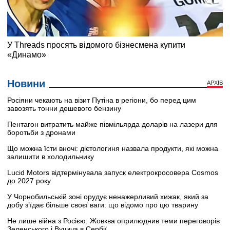
Новини
АРХІВ
Росіяни чекають на візит Путіна в регіони, бо перед цим
завозять тонни дешевого бензину
Пентагон витратить майже півмільярда доларів на лазери для
боротьби з дронами
Що можна їсти вночі: дієтологиня назвала продукти, які можна
залишити в холодильнику
Lucid Motors відтермінувала запуск електрокросовера Cosmos
до 2027 року
У Чорнобильській зоні орудує ненажерливий хижак, який за
добу з’їдає більше своєї ваги: що відомо про цю тварину
Не лише війна з Росією: Жовква оприлюднив теми переговорів
Зеленського і Вучича в Сербії