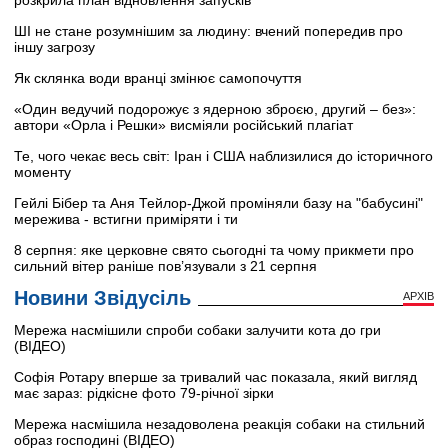
розкрила план відновлення запусків
ШІ не стане розумнішим за людину: вчений попередив про
іншу загрозу
Як склянка води вранці змінює самопочуття
«Один ведучий подорожує з ядерною зброєю, другий – без»:
автори «Орла і Решки» висміяли російський плагіат
Те, чого чекає весь світ: Іран і США наблизилися до історичного
моменту
Гейлі Бібер та Аня Тейлор-Джой проміняли базу на "бабусині"
мережива - встигни приміряти і ти
8 серпня: яке церковне свято сьогодні та чому прикмети про
сильний вітер раніше пов’язували з 21 серпня
Новини Звідусіль
АРХІВ
Мережа насмішили спроби собаки залучити кота до гри
(ВІДЕО)
Софія Ротару вперше за тривалий час показала, який вигляд
має зараз: рідкісне фото 79-річної зірки
Мережа насмішила незадоволена реакція собаки на стильний
образ господині (ВІДЕО)