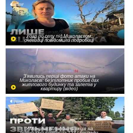
Удар по селу під Миколаєвом:
очевидці повідомили подробиці
З'явились перші фото атаки на
Миколаєві: безпілотник пробив дах
житлового будинку та залетів у
квартиру (відео)
У Миколаєві пройшла акція на
підтримку комбрига 123-ї бригади