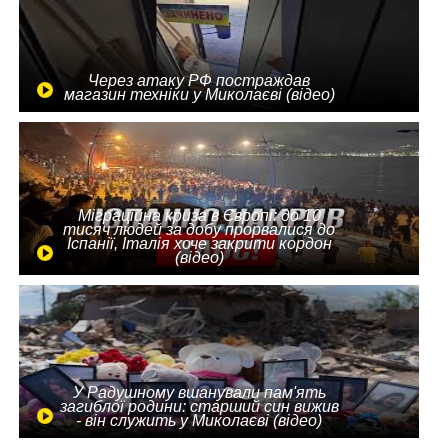
Через атаку РФ постраждав
магазин техніки у Миколаєві (відео)
Міграційна криза в Європі: до 10
тисяч людей за добу прорвалися до
Іспанії, Італія хоче закрити кордон
(відео)
У Радушному вшанували пам'ять
загиблої родини: старший син вижив
- він служить у Миколаєві (відео)