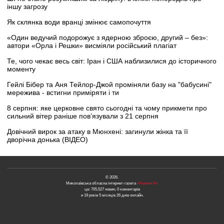
іншу загрозу
Як склянка води вранці змінює самопочуття
«Один ведучий подорожує з ядерною зброєю, другий – без»:
автори «Орла і Решки» висміяли російський плагіат
Те, чого чекає весь світ: Іран і США наблизилися до історичного
моменту
Гейлі Бібер та Аня Тейлор-Джой проміняли базу на "бабусині"
мережива - встигни приміряти і ти
8 серпня: яке церковне свято сьогодні та чому прикмети про
сильний вітер раніше пов’язували з 21 серпня
Довічний вирок за атаку в Мюнхені: загинули жінка та її
дворічна донька (ВІДЕО)
© 2026.
Миколаївська обласна інтернет-газета
«Новини N»
це: 705,527 новин, 0 коментарів
и 19 років 5 місяців 26 днів онлайн.