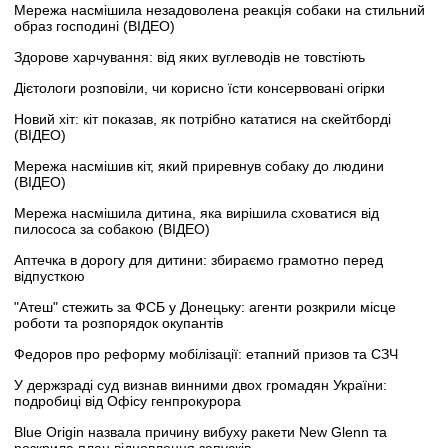
Мережа насмішила незадоволена реакція собаки на стильний
образ господині (ВІДЕО)
Здорове харчування: від яких вуглеводів не товстіють
Дієтологи розповіли, чи корисно їсти консервовані огірки
Новий хіт: кіт показав, як потрібно кататися на скейтборді
(ВІДЕО)
Мережа насмішив кіт, який приревнув собаку до людини
(ВІДЕО)
Мережа насмішила дитина, яка вирішила сховатися від
пилососа за собакою (ВІДЕО)
Аптечка в дорогу для дитини: збираємо грамотно перед
відпусткою
"Атеш" стежить за ФСБ у Донецьку: агенти розкрили місце
роботи та розпорядок окупантів
Федоров про реформу мобілізації: етапний призов та СЗЧ
У держзраді суд визнав винними двох громадян України:
подробиці від Офісу генпрокурора
Blue Origin назвала причину вибуху ракети New Glenn та