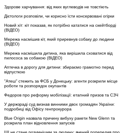
Здорове харчування: від яких вуглеводів не товстіють
Дієтологи розповіли, чи корисно їсти консервовані огірки
Новий хіт: кіт показав, як потрібно кататися на скейтборді
(ВІДЕО)
Мережа насмішив кіт, який приревнув собаку до людини
(ВІДЕО)
Мережа насмішила дитина, яка вирішила сховатися від
пилососа за собакою (ВІДЕО)
Аптечка в дорогу для дитини: збираємо грамотно перед
відпусткою
"Атеш" стежить за ФСБ у Донецьку: агенти розкрили місце
роботи та розпорядок окупантів
Федоров про реформу мобілізації: етапний призов та СЗЧ
У держзраді суд визнав винними двох громадян України:
подробиці від Офісу генпрокурора
Blue Origin назвала причину вибуху ракети New Glenn та
розкрила план відновлення запусків
ШІ не стане розумнішим за людину: вчений попередив про