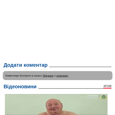
Додати коментар
Коментарі доступні в наших
Telegram
и
instagram
.
Відеоновини
АРХІВ