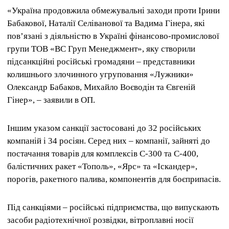
«Україна продовжила обмежувальні заходи проти Ірини
Бабакової, Наталії Селіванової та Вадима Гінера, які
пов’язані з діяльністю в Україні фінансово-промислової
групи ТОВ «ВС Груп Менеджмент», яку створили
підсанкційні російські громадяни – представники
колишнього злочинного угруповання «Лужники»
Олександр Бабаков, Михайло Воєводін та Євгеній
Гінер», – заявили в ОП.
Іншим указом санкції застосовані до 32 російських
компаній і 34 росіян. Серед них – компанії, зайняті до
постачання товарів для комплексів С-300 та С-400,
балістичних ракет «Тополь», «Ярс» та «Іскандер»,
порогів, ракетного палива, компонентів для боєприпасів.
Під санкціями – російські підприємства, що випускають
засоби радіотехнічної розвідки, вітроплавні носії