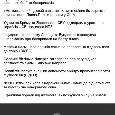
арсенал зброї та боєприпасів
«Нетривіальний і дієвий варіант»: Клімкін оцінив ймовірність
призначення Павла Паліси послом у США
Удари по Криму та Ярославлю: СБУ підтвердила ураження
кораблів ФСБ і великого НПЗ
Інцидент в аеропорту Лейпцига: Бундестаг спростував
інформацію про боєприпаси на борту літака
Мережа насмішила реакція хаски на пропозицію відправитися
до парку (ВІДЕО)
Соломія Вітвіцька відверто заговорила про вагу під час
вагітності та скільки кіло вже набрала
Новий хіт: папуга вирішив допомогти арбітру проконтролювати
футболістів (ВІДЕО)
Леся Нікітюк приїхала з нареченим-військовим до рідного міста
та підстригла однорічного сина
Ефективні поради від дієтолога: як позбутися жиру на животі
© 2026.