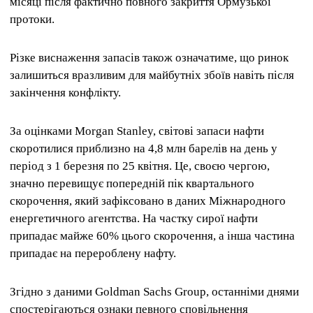
місяці після фактично повного закриття Ормузької
протоки.
Різке виснаження запасів також означатиме, що ринок
залишиться вразливим для майбутніх збоїв навіть після
закінчення конфлікту.
За оцінками Morgan Stanley, світові запаси нафти
скоротилися приблизно на 4,8 млн барелів на день у
період з 1 березня по 25 квітня. Це, своєю чергою,
значно перевищує попередній пік квартального
скорочення, який зафіксовано в даних Міжнародного
енергетичного агентства. На частку сирої нафти
припадає майже 60% цього скорочення, а інша частина
припадає на перероблену нафту.
Згідно з даними Goldman Sachs Group, останніми днями
спостерігаються ознаки певного сповільнення