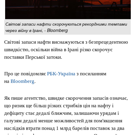
Світові запаси нафти скорочуються рекордними темпами
через війну в Ірані, - Bloomberg
Світові запаси нафти виснажуються з безпрецедентною
швидкістю, оскільки війна в Ірані різко скорочує
поставки Перської затоки.
Про це повідомляє
РБК-Україна
з посиланням
на
Bloomberg
.
Як пише агентство, швидке скорочення запасів означає,
що ризик ще більш різких стрибків цін на нафту і
дефіциту стає дедалі ближчим, залишаючи урядам і
галузям дедалі менше можливостей для пом'якшення
наслідків втрати понад 1 млрд барелів поставок за два