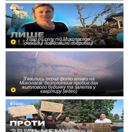
Удар по селу під Миколаєвом:
очевидці повідомили подробиці
З'явились перші фото атаки на
Миколаєві: безпілотник пробив дах
житлового будинку та залетів у
квартиру (відео)
У Миколаєві пройшла акція на