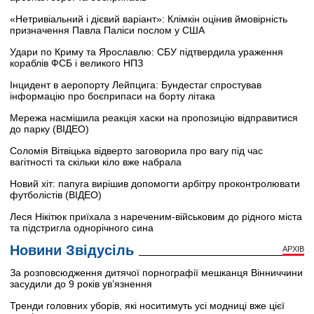
«Нетривіальний і дієвий варіант»: Клімкін оцінив ймовірність
призначення Павла Паліси послом у США
Удари по Криму та Ярославлю: СБУ підтвердила ураження
кораблів ФСБ і великого НПЗ
Інцидент в аеропорту Лейпцига: Бундестаг спростував
інформацію про боєприпаси на борту літака
Мережа насмішила реакція хаски на пропозицію відправитися
до парку (ВІДЕО)
Соломія Вітвіцька відверто заговорила про вагу під час
вагітності та скільки кіло вже набрала
Новий хіт: папуга вирішив допомогти арбітру проконтролювати
футболістів (ВІДЕО)
Леся Нікітюк приїхала з нареченим-військовим до рідного міста
та підстригла однорічного сина
Новини Звідусіль
АРХІВ
За розповсюдження дитячої порнографії мешканця Вінниччини
засудили до 9 років ув’язнення
Тренди головних уборів, які носитимуть усі модниці вже цієї