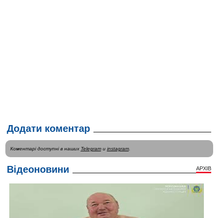
Додати коментар
Коментарі доступні в наших
Telegram
и
instagram
.
Відеоновини
АРХІВ