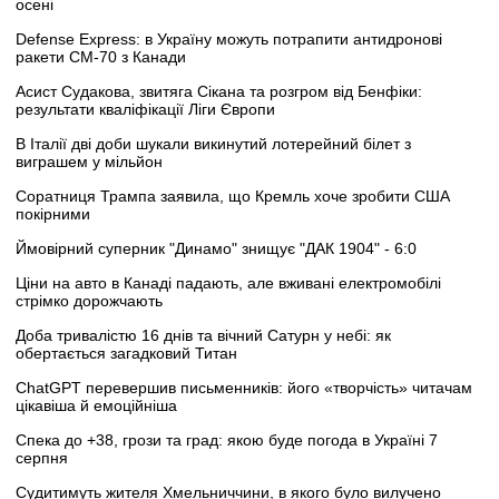
осені
Defense Express: в Україну можуть потрапити антидронові
ракети CM-70 з Канади
Асист Судакова, звитяга Сікана та розгром від Бенфіки:
результати кваліфікації Ліги Європи
В Італії дві доби шукали викинутий лотерейний білет з
виграшем у мільйон
Соратниця Трампа заявила, що Кремль хоче зробити США
покірними
Ймовірний суперник "Динамо" знищує "ДАК 1904" - 6:0
Ціни на авто в Канаді падають, але вживані електромобілі
стрімко дорожчають
Доба тривалістю 16 днів та вічний Сатурн у небі: як
обертається загадковий Титан
ChatGPT перевершив письменників: його «творчість» читачам
цікавіша й емоційніша
Спека до +38, грози та град: якою буде погода в Україні 7
серпня
Судитимуть жителя Хмельниччини, в якого було вилучено