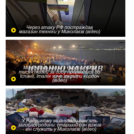
Через атаку РФ постраждав
магазин техніки у Миколаєві (відео)
Міграційна криза в Європі: до 10
тисяч людей за добу прорвалися до
Іспанії, Італія хоче закрити кордон
(відео)
У Радушному вшанували пам'ять
загиблої родини: старший син вижив
- він служить у Миколаєві (відео)