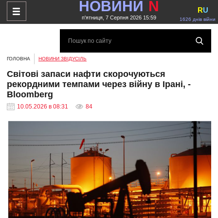
НОВИНИ
N
R
U
п'ятниця, 7 Серпня 2026 15:59
1626 днів війни
ГОЛОВНА
НОВИНИ ЗВІДУСІЛЬ
Світові запаси нафти скорочуються
рекордними темпами через війну в Ірані, -
Bloomberg
10.05.2026 в 08:31
84