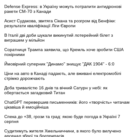
Defense Express: в Україну можуть потрапити антидронові
ракети CM-70 з Канади
Асист Судакова, звитяга Сікана та розгром від Бенфіки:
результати кваліфікації Ліги Європи
В Італії дві доби шукали викинутий лотерейний білет з
виграшем у мільйон
Соратниця Трампа заявила, що Кремль хоче зробити США
покірними
Ймовірний суперник "Динамо" знищує "ДАК 1904" - 6:0
Ціни на авто в Канаді падають, але вживані електромобілі
стрімко дорожчають
Доба тривалістю 16 днів та вічний Сатурн у небі: як
обертається загадковий Титан
ChatGPT перевершив письменників: його «творчість» читачам
цікавіша й емоційніша
Спека до +38, грози та град: якою буде погода в Україні 7
серпня
Судитимуть жителя Хмельниччини, в якого було вилучено
арсенал зброї та боєприпасів