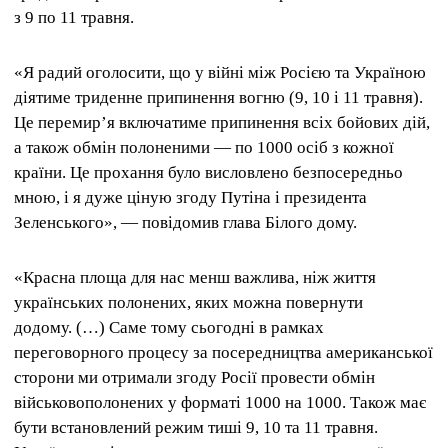
з 9 по 11 травня.
«Я радий оголосити, що у війні між Росією та Україною
діятиме триденне припинення вогню (9, 10 і 11 травня).
Це перемир’я включатиме припинення всіх бойових дій,
а також обмін полоненими — по 1000 осіб з кожної
країни. Це прохання було висловлено безпосередньо
мною, і я дуже ціную згоду Путіна і президента
Зеленського», — повідомив глава Білого дому.
«Красна площа для нас менш важлива, ніж життя
українських полонених, яких можна повернути
додому. (…) Саме тому сьогодні в рамках
переговорного процесу за посередництва американської
сторони ми отримали згоду Росії провести обмін
військовополонених у форматі 1000 на 1000. Також має
бути встановлений режим тиші 9, 10 та 11 травня.