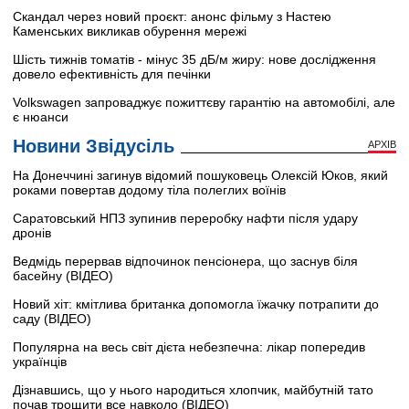
Скандал через новий проєкт: анонс фільму з Настею
Каменських викликав обурення мережі
Шість тижнів томатів - мінус 35 дБ/м жиру: нове дослідження
довело ефективність для печінки
Volkswagen запроваджує пожиттєву гарантію на автомобілі, але
є нюанси
Новини Звідусіль
АРХІВ
На Донеччині загинув відомий пошуковець Олексій Юков, який
роками повертав додому тіла полеглих воїнів
Саратовський НПЗ зупинив переробку нафти після удару
дронів
Ведмідь перервав відпочинок пенсіонера, що заснув біля
басейну (ВІДЕО)
Новий хіт: кмітлива британка допомогла їжачку потрапити до
саду (ВІДЕО)
Популярна на весь світ дієта небезпечна: лікар попередив
українців
Дізнавшись, що у нього народиться хлопчик, майбутній тато
почав трощити все навколо (ВІДЕО)