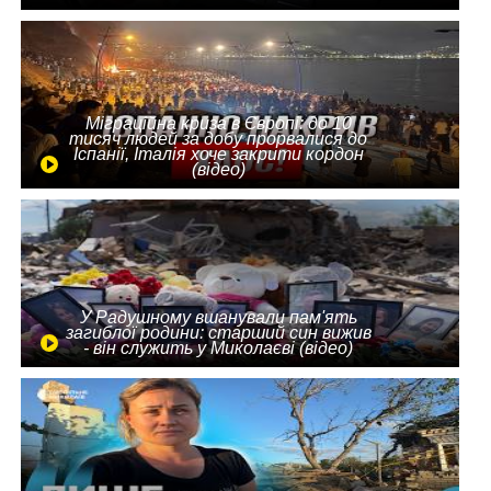
Міграційна криза в Європі: до 10
тисяч людей за добу прорвалися до
Іспанії, Італія хоче закрити кордон
(відео)
У Радушному вшанували пам'ять
загиблої родини: старший син вижив
- він служить у Миколаєві (відео)