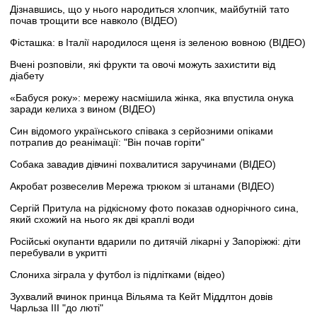
Дізнавшись, що у нього народиться хлопчик, майбутній тато
почав трощити все навколо (ВІДЕО)
Фісташка: в Італії народилося щеня із зеленою вовною (ВІДЕО)
Вчені розповіли, які фрукти та овочі можуть захистити від
діабету
«Бабуся року»: мережу насмішила жінка, яка впустила онука
заради келиха з вином (ВІДЕО)
Син відомого українського співака з серйозними опіками
потрапив до реанімації: "Він почав горіти"
Собака завадив дівчині похвалитися заручинами (ВІДЕО)
Акробат розвеселив Мережа трюком зі штанами (ВІДЕО)
Сергій Притула на рідкісному фото показав однорічного сина,
який схожий на нього як дві краплі води
Російські окупанти вдарили по дитячій лікарні у Запоріжжі: діти
перебували в укритті
Слониха зіграла у футбол із підлітками (відео)
Зухвалий вчинок принца Вільяма та Кейт Міддлтон довів
Чарльза III "до люті"