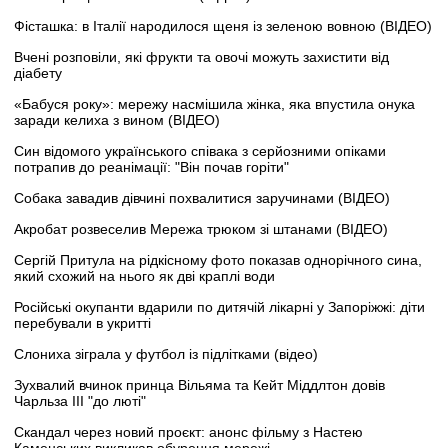
Фісташка: в Італії народилося щеня із зеленою вовною (ВІДЕО)
Вчені розповіли, які фрукти та овочі можуть захистити від
діабету
«Бабуся року»: мережу насмішила жінка, яка впустила онука
заради келиха з вином (ВІДЕО)
Син відомого українського співака з серйозними опіками
потрапив до реанімації: "Він почав горіти"
Собака завадив дівчині похвалитися заручинами (ВІДЕО)
Акробат розвеселив Мережа трюком зі штанами (ВІДЕО)
Сергій Притула на рідкісному фото показав однорічного сина,
який схожий на нього як дві краплі води
Російські окупанти вдарили по дитячій лікарні у Запоріжжі: діти
перебували в укритті
Слониха зіграла у футбол із підлітками (відео)
Зухвалий вчинок принца Вільяма та Кейт Міддлтон довів
Чарльза III "до люті"
Скандал через новий проєкт: анонс фільму з Настею