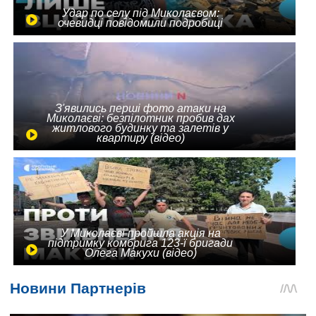
Удар по селу під Миколаєвом:
очевидці повідомили подробиці
З'явились перші фото атаки на
Миколаєві: безпілотник пробив дах
житлового будинку та залетів у
квартиру (відео)
У Миколаєві пройшла акція на
підтримку комбрига 123-ї бригади
Олега Макухи (відео)