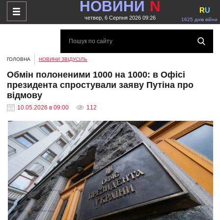
НОВИНИ
N
R
U
четвер, 6 Серпня 2026 09:26
1625 днів війни
ГОЛОВНА
НОВИНИ ЗВІДУСІЛЬ
Обмін полоненими 1000 на 1000: в Офісі
президента спростували заяву Путіна про
відмову
10.05.2026 в 09:00
112