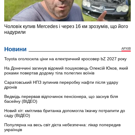
Новини
АРХІВ
Toyota оголосила ціни на електричний кросовер bZ 2027 року
На Донеччині загинув відомий пошуковець Олексій Юков, який
роками повертав додому тіла полеглих воїнів
Саратовський НПЗ зупинив переробку нафти після удару
дронів
Ведмідь перервав відпочинок пенсіонера, що заснув біля
басейну (ВІДЕО)
Новий хіт: кмітлива британка допомогла їжачку потрапити до
саду (ВІДЕО)
Популярна на весь світ дієта небезпечна: лікар попередив
українців