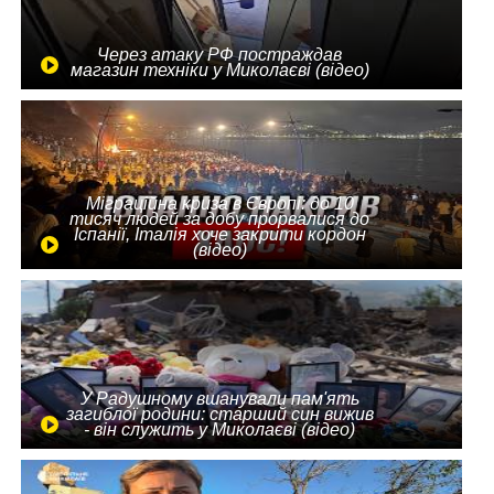
Через атаку РФ постраждав
магазин техніки у Миколаєві (відео)
Міграційна криза в Європі: до 10
тисяч людей за добу прорвалися до
Іспанії, Італія хоче закрити кордон
(відео)
У Радушному вшанували пам'ять
загиблої родини: старший син вижив
- він служить у Миколаєві (відео)