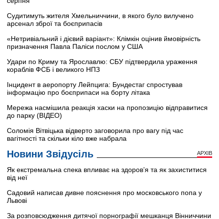
серпня
Судитимуть жителя Хмельниччини, в якого було вилучено
арсенал зброї та боєприпасів
«Нетривіальний і дієвий варіант»: Клімкін оцінив ймовірність
призначення Павла Паліси послом у США
Удари по Криму та Ярославлю: СБУ підтвердила ураження
кораблів ФСБ і великого НПЗ
Інцидент в аеропорту Лейпцига: Бундестаг спростував
інформацію про боєприпаси на борту літака
Мережа насмішила реакція хаски на пропозицію відправитися
до парку (ВІДЕО)
Соломія Вітвіцька відверто заговорила про вагу під час
вагітності та скільки кіло вже набрала
Новини Звідусіль
АРХІВ
Як екстремальна спека впливає на здоров’я та як захиститися
від неї
Садовий написав дивне пояснення про московського попа у
Львові
За розповсюдження дитячої порнографії мешканця Вінниччини