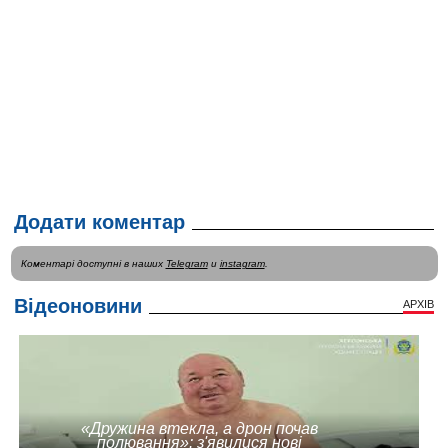
Додати коментар
Коментарі доступні в наших
Telegram
и
instagram
.
Відеоновини
АРХІВ
«Дружина втекла, а дрон почав
полювання»: з'явилися нові