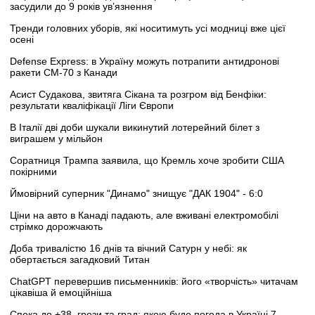
засудили до 9 років ув’язнення
Тренди головних уборів, які носитимуть усі модниці вже цієї
осені
Defense Express: в Україну можуть потрапити антидронові
ракети CM-70 з Канади
Асист Судакова, звитяга Сікана та розгром від Бенфіки:
результати кваліфікації Ліги Європи
В Італії дві доби шукали викинутий лотерейний білет з
виграшем у мільйон
Соратниця Трампа заявила, що Кремль хоче зробити США
покірними
Ймовірний суперник "Динамо" знищує "ДАК 1904" - 6:0
Ціни на авто в Канаді падають, але вживані електромобілі
стрімко дорожчають
Доба тривалістю 16 днів та вічний Сатурн у небі: як
обертається загадковий Титан
ChatGPT перевершив письменників: його «творчість» читачам
цікавіша й емоційніша
Спека до +38, грози та град: якою буде погода в Україні 7