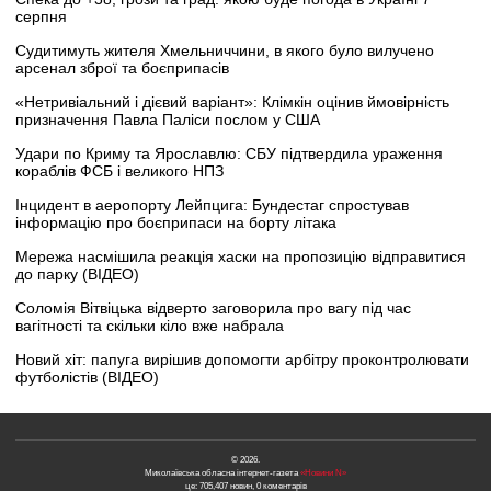
серпня
Судитимуть жителя Хмельниччини, в якого було вилучено
арсенал зброї та боєприпасів
«Нетривіальний і дієвий варіант»: Клімкін оцінив ймовірність
призначення Павла Паліси послом у США
Удари по Криму та Ярославлю: СБУ підтвердила ураження
кораблів ФСБ і великого НПЗ
Інцидент в аеропорту Лейпцига: Бундестаг спростував
інформацію про боєприпаси на борту літака
Мережа насмішила реакція хаски на пропозицію відправитися
до парку (ВІДЕО)
Соломія Вітвіцька відверто заговорила про вагу під час
вагітності та скільки кіло вже набрала
Новий хіт: папуга вирішив допомогти арбітру проконтролювати
футболістів (ВІДЕО)
© 2026.
Миколаївська обласна інтернет-газета
«Новини N»
це: 705,407 новин, 0 коментарів