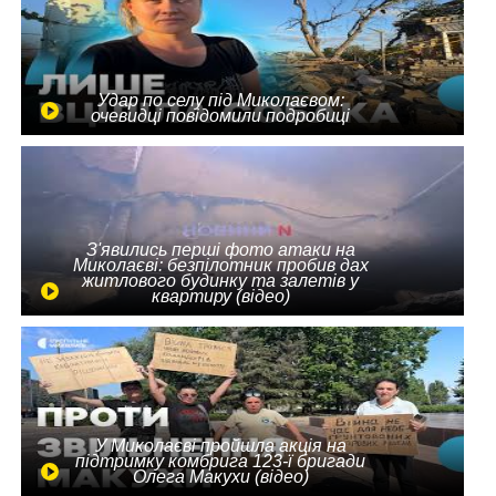
Удар по селу під Миколаєвом:
очевидці повідомили подробиці
З'явились перші фото атаки на
Миколаєві: безпілотник пробив дах
житлового будинку та залетів у
квартиру (відео)
У Миколаєві пройшла акція на
підтримку комбрига 123-ї бригади
Олега Макухи (відео)