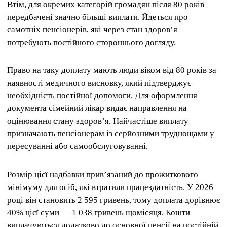
Втім, для окремих категорій громадян після 80 років
передбачені значно більші виплати. Йдеться про
самотніх пенсіонерів, які через стан здоров’я
потребують постійного стороннього догляду.
Право на таку доплату мають люди віком від 80 років за
наявності медичного висновку, який підтверджує
необхідність постійної допомоги. Для оформлення
документа сімейний лікар видає направлення на
оцінювання стану здоров’я. Найчастіше виплату
призначають пенсіонерам із серйозними труднощами у
пересуванні або самообслуговуванні.
Розмір цієї надбавки прив’язаний до прожиткового
мінімуму для осіб, які втратили працездатність. У 2026
році він становить 2 595 гривень, тому доплата дорівнює
40% цієї суми — 1 038 гривень щомісяця. Кошти
виплачуються додатково до основної пенсії на постійній