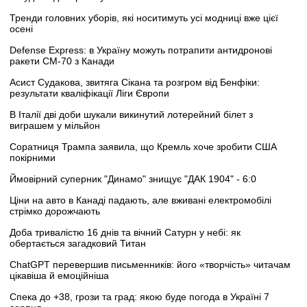
Тренди головних уборів, які носитимуть усі модниці вже цієї
осені
Defense Express: в Україну можуть потрапити антидронові
ракети CM-70 з Канади
Асист Судакова, звитяга Сікана та розгром від Бенфіки:
результати кваліфікації Ліги Європи
В Італії дві доби шукали викинутий лотерейний білет з
виграшем у мільйон
Соратниця Трампа заявила, що Кремль хоче зробити США
покірними
Ймовірний суперник "Динамо" знищує "ДАК 1904" - 6:0
Ціни на авто в Канаді падають, але вживані електромобілі
стрімко дорожчають
Доба тривалістю 16 днів та вічний Сатурн у небі: як
обертається загадковий Титан
ChatGPT перевершив письменників: його «творчість» читачам
цікавіша й емоційніша
Спека до +38, грози та град: якою буде погода в Україні 7