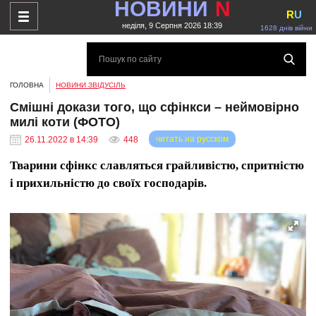
НОВИНИ
N
R
U
неділя, 9 Серпня 2026 18:39
1628 днів війни
ГОЛОВНА
НОВИНИ ЗВІДУСІЛЬ
Смішні докази того, що сфінкси – неймовірно
милі коти (ФОТО)
читать на русском
26.11.2022 в 14:39
448
Тварини сфінкс славляться грайливістю, спритністю
і прихильністю до своїх господарів.