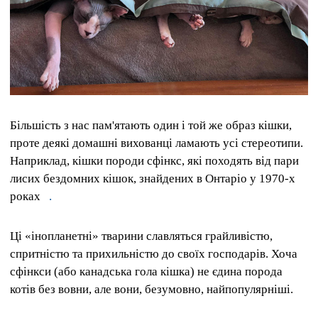
Більшість з нас пам'ятають один і той же образ кішки,
проте деякі домашні вихованці ламають усі стереотипи.
Наприклад, кішки породи сфінкс, які походять від пари
лисих бездомних кішок, знайдених в Онтаріо у 1970-х
роках
.
Ці «інопланетні» тварини славляться грайливістю,
спритністю та прихильністю до своїх господарів.
Хоча
сфінкси (або канадська гола кішка) не єдина порода
котів без вовни, але вони, безумовно, найпопулярніші.