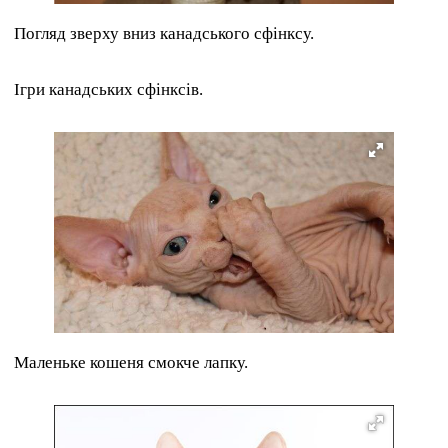
Погляд зверху вниз канадського сфінксу.
Ігри канадських сфінксів.
Маленьке кошеня смокче лапку.