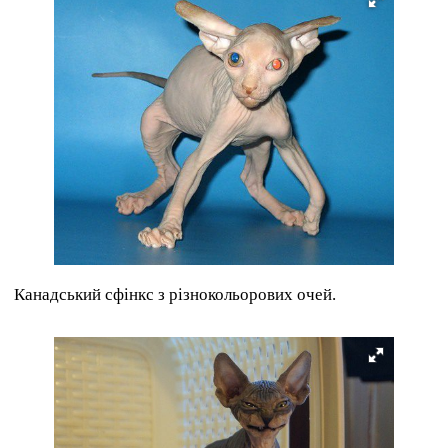
Канадський сфінкс з різнокольорових очей.