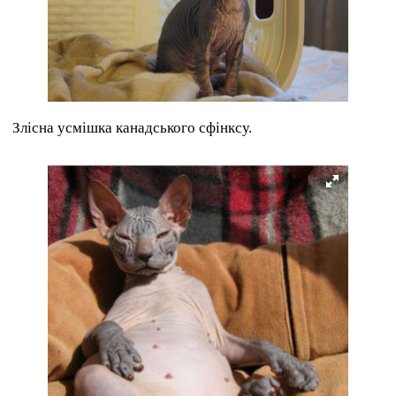
Злісна усмішка канадського сфінксу.