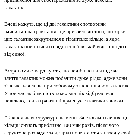
галактик.
Вчені кажуть, що ці дві галактики спотворили
найсильніша гравітація і це призвело до того, що зірки
цих галактик закрутилися в гігантське кільце, а ядра
галактик опинилися на відносно близькій відстані одна
від одної.
Астрономи стверджують, що подібні кільця під час
злиття галактик можна побачити дуже рідко, адже вони
з'являються лише при лобовому зіткненні двох галактик.
У той час як більшість таких злиттів відбувається
повільно, і сила гравітації притягує галактики з часом.
"Такі кільцеві структури не вічні. За словами вчених, ці
кільця існують приблизно 100 млн років, після чого
структура розпадається, зірки повертаються назад у свої