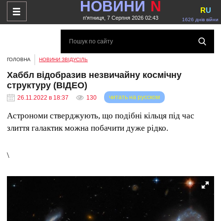
НОВИНИ
N
R
U
п'ятниця, 7 Серпня 2026 02:43
1626 днів війни
ГОЛОВНА
НОВИНИ ЗВІДУСІЛЬ
Хаббл відобразив незвичайну космічну
структуру (ВІДЕО)
читать на русском
26.11.2022 в 18:37
130
Астрономи стверджують, що подібні кільця під час
злиття галактик можна побачити дуже рідко.
\