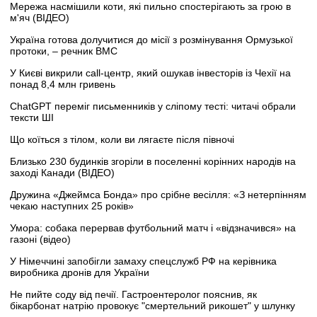
Мережа насмішили коти, які пильно спостерігають за грою в
м'яч (ВІДЕО)
Україна готова долучитися до місії з розмінування Ормузької
протоки, – речник ВМС
У Києві викрили call-центр, який ошукав інвесторів із Чехії на
понад 8,4 млн гривень
ChatGPT переміг письменників у сліпому тесті: читачі обрали
тексти ШІ
Що коїться з тілом, коли ви лягаєте після півночі
Близько 230 будинків згоріли в поселенні корінних народів на
заході Канади (ВІДЕО)
Дружина «Джеймса Бонда» про срібне весілля: «З нетерпінням
чекаю наступних 25 років»
Умора: собака перервав футбольний матч і «відзначився» на
газоні (відео)
У Німеччині запобігли замаху спецслужб РФ на керівника
виробника дронів для України
Не пийте соду від печії. Гастроентеролог пояснив, як
бікарбонат натрію провокує "смертельний рикошет" у шлунку