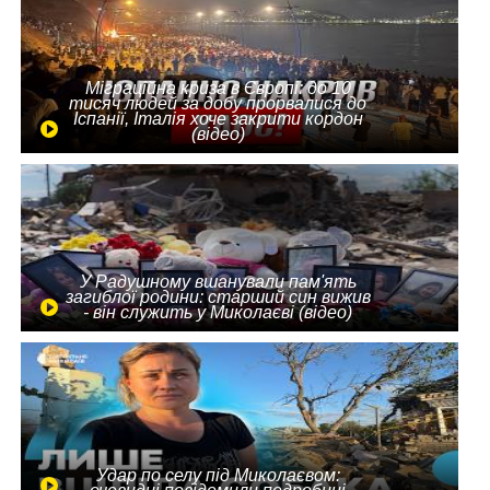
Міграційна криза в Європі: до 10
тисяч людей за добу прорвалися до
Іспанії, Італія хоче закрити кордон
(відео)
У Радушному вшанували пам'ять
загиблої родини: старший син вижив
- він служить у Миколаєві (відео)
Удар по селу під Миколаєвом: