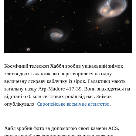
Космічний телескоп Хаббл зробив унікальний знімок
злиття двох галактик, які перетворилися на одну
величезну яскраву каблучку із зірок.
Галактики мають
загальну назву Arp-Madore 417-39.
Вони знаходяться на
відстані 670 млн світлових років від нас.
Знімок
опублікувало
Європейське космічне агентство.
Хабл зробив фото за допомогою своєї камери ACS,
призначеної для спостереження за дуже далеких