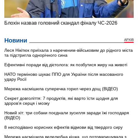
Новини
АРХІВ
Леся Нікітюк приїхала з нареченим-військовим до рідного міста
та підстригла однорічного сина
Ефективні поради від дієтолога: як позбутися жиру на животі
НАТО терміново шукає ППО для України після масованого
удару Росії
Мережа насмішила суперечка горил через дощ (ВІДЕО)
Секрет довголіття: 7 продуктів, які варто їсти щодня для
здоров’я серця і мозку
Новий хіт: три собаки поєднали зусилля заради їжі господаря
(ВІДЕО)
8 несподівано корисних ефектів відмови від твердого сиру
Мережа насмішила велелюбна кішка, що потоваришувала з