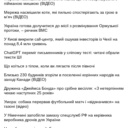
пійманою мишкою (ВІДЕО)
Мережа насмішили коти, які пильно спостерігають за грою в
м'яч (ВІДЕО)
Україна готова долучитися до місії з розмінування Ормузької
протоки, – речник ВМС
У Києві викрили call-центр, який ошукав інвесторів із Чехії на
понад 8,4 млн гривень
ChatGPT переміг письменників у сліпому тесті: читачі обрали
тексти ШІ
Що коїться з тілом, коли ви лягаєте після півночі
Близько 230 будинків згоріли в поселенні корінних народів на
заході Канади (ВІДЕО)
Дружина «Джеймса Бонда» про срібне весілля: «З нетерпінням
чекаю наступних 25 років»
Умора: собака перервав футбольний матч і «відзначився» на
газоні (відео)
У Німеччині запобігли замаху спецслужб РФ на керівника
виробника дронів для України