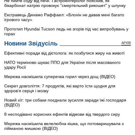
Не пийте соду від печії. Гастроентеролог пояснив, як
бікарбонат натрію провокує "смертельний рикошет" у шлунку
Ексгравець Динамо Раффаел: «Блохін не давав мені багато
ігрового часу»
Прототип Hyundai Tucson ледь не згорів під час випробувань у
горах
Новини Звідусіль
АРХІВ
Ефективні поради від дієтолога: як позбутися жиру на животі
НАТО терміново шукає ППО для України після масованого
удару Росії
Мережа насмішила суперечка горил через дощ (ВІДЕО)
Секрет довголіття: 7 продуктів, які варто їсти щодня для
здоров’я серця і мозку
Новий хіт: три собаки поєднали зусилля заради їжі господаря
(ВІДЕО)
8 несподівано корисних ефектів відмови від твердого сиру
Мережа насмішила велелюбна кішка, що потоваришувала з
пійманою мишкою (ВІДЕО)