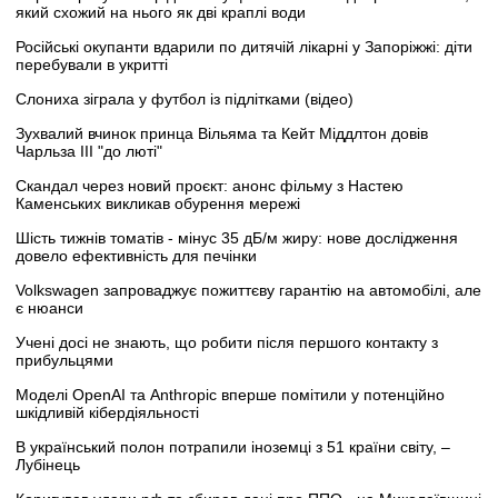
який схожий на нього як дві краплі води
Російські окупанти вдарили по дитячій лікарні у Запоріжжі: діти
перебували в укритті
Слониха зіграла у футбол із підлітками (відео)
Зухвалий вчинок принца Вільяма та Кейт Міддлтон довів
Чарльза III "до люті"
Скандал через новий проєкт: анонс фільму з Настею
Каменських викликав обурення мережі
Шість тижнів томатів - мінус 35 дБ/м жиру: нове дослідження
довело ефективність для печінки
Volkswagen запроваджує пожиттєву гарантію на автомобілі, але
є нюанси
Учені досі не знають, що робити після першого контакту з
прибульцями
Моделі OpenAI та Anthropic вперше помітили у потенційно
шкідливій кібердіяльності
В український полон потрапили іноземці з 51 країни світу, –
Лубінець