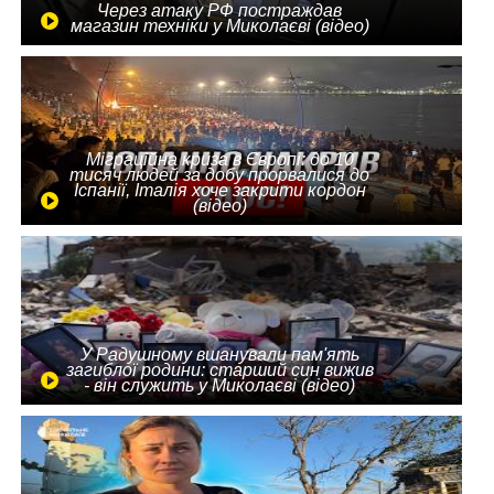
Через атаку РФ постраждав
магазин техніки у Миколаєві (відео)
Міграційна криза в Європі: до 10
тисяч людей за добу прорвалися до
Іспанії, Італія хоче закрити кордон
(відео)
У Радушному вшанували пам'ять
загиблої родини: старший син вижив
- він служить у Миколаєві (відео)