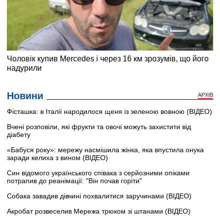
Новини
АРХІВ
Фісташка: в Італії народилося щеня із зеленою вовною (ВІДЕО)
Вчені розповіли, які фрукти та овочі можуть захистити від
діабету
«Бабуся року»: мережу насмішила жінка, яка впустила онука
заради келиха з вином (ВІДЕО)
Син відомого українського співака з серйозними опіками
потрапив до реанімації: "Він почав горіти"
Собака завадив дівчині похвалитися заручинами (ВІДЕО)
Акробат розвеселив Мережа трюком зі штанами (ВІДЕО)