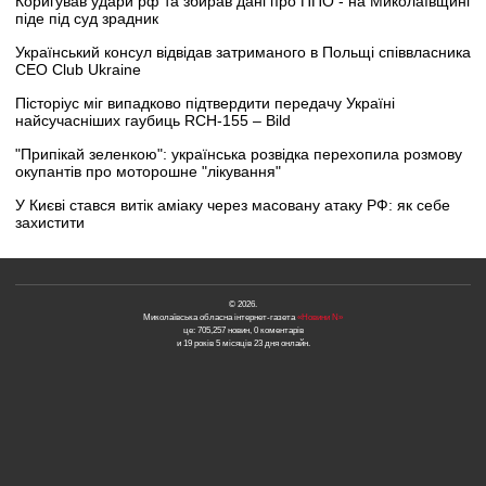
Коригував удари рф та збирав дані про ППО - на Миколаївщині
піде під суд зрадник
Український консул відвідав затриманого в Польщі співвласника
CEO Club Ukraine
Пісторіус міг випадково підтвердити передачу Україні
найсучасніших гаубиць RCH-155 – Bild
"Припікай зеленкою": українська розвідка перехопила розмову
окупантів про моторошне "лікування"
У Києві стався витік аміаку через масовану атаку РФ: як себе
захистити
© 2026.
Миколаївська обласна інтернет-газета
«Новини N»
це: 705,257 новин, 0 коментарів
и 19 років 5 місяців 23 дня онлайн.