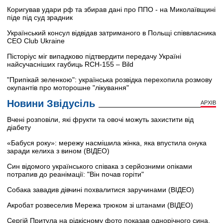
Коригував удари рф та збирав дані про ППО - на Миколаївщині
піде під суд зрадник
Український консул відвідав затриманого в Польщі співвласника
CEO Club Ukraine
Пісторіус міг випадково підтвердити передачу Україні
найсучасніших гаубиць RCH-155 – Bild
"Припікай зеленкою": українська розвідка перехопила розмову
окупантів про моторошне "лікування"
Новини Звідусіль
АРХІВ
Вчені розповіли, які фрукти та овочі можуть захистити від
діабету
«Бабуся року»: мережу насмішила жінка, яка впустила онука
заради келиха з вином (ВІДЕО)
Син відомого українського співака з серйозними опіками
потрапив до реанімації: "Він почав горіти"
Собака завадив дівчині похвалитися заручинами (ВІДЕО)
Акробат розвеселив Мережа трюком зі штанами (ВІДЕО)
Сергій Притула на рідкісному фото показав однорічного сина,