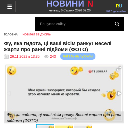
НОВИНИ
N
R
U
четвер, 6 Серпня 2026 02:26
1625 днів війни
ГОЛОВНА
НОВИНИ ЗВІДУСІЛЬ
Фу, яка гидота, ці ваші вісім ранку! Веселі
жарти про ранні підйоми (ФОТО)
читать на русском
26.11.2022 в 13:35
243
Фу, яка гидота, ці ваші вісім ранку! Веселі жарти про ранні
підйоми (ФОТО)