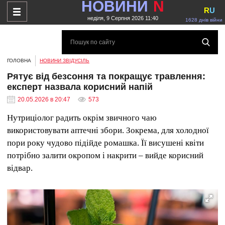
НОВИНИ
N
R
U
неділя, 9 Серпня 2026 11:40
1628 днів війни
ГОЛОВНА
НОВИНИ ЗВІДУСІЛЬ
Рятує від безсоння та покращує травлення:
експерт назвала корисний напій
20.05.2026 в 20:47
573
Нутриціолог радить окрім звичного чаю
використовувати аптечні збори. Зокрема, для холодної
пори року чудово підійде ромашка. Її висушені квіти
потрібно залити окропом і накрити – вийде корисний
відвар.