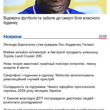
Новини
АРХІВ
Легенда Барселони став гравцем Лос-Анджелес Гелаксі
Майже мільйон кілометрів: в Австралії продають унікальну
Toyota Land Cruiser 200
Нова теорія квантової гравітації пов'язує ентропію, темну
енергію й життя
Смартфон і годинник в одному: Motorola запатентувала
революційний гнучкий пристрій
Солідарність та підтримка: Чикаго офіційно проголосило
серпень 2026 року місяцем України
У Харкові внаслідок ДТП постраждали дев’ятеро людей -
розпочато розлідування
Зеленський закликав захистити виробництво антибалістичного