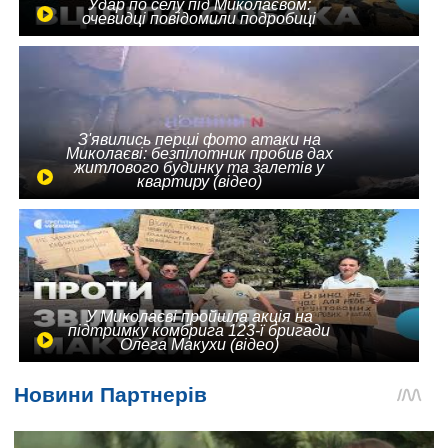
Удар по селу під Миколаєвом:
очевидці повідомили подробиці
З'явились перші фото атаки на
Миколаєві: безпілотник пробив дах
житлового будинку та залетів у
квартиру (відео)
У Миколаєві пройшла акція на
підтримку комбрига 123-ї бригади
Олега Макухи (відео)