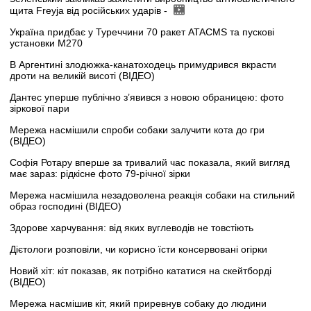
щита Freyja від російських ударів -
Україна придбає у Туреччини 70 ракет ATACMS та пускові
установки M270
В Аргентині злодюжка-канатоходець примудрився вкрасти
дроти на великій висоті (ВІДЕО)
Дантес уперше публічно з’явився з новою обраницею: фото
зіркової пари
Мережа насмішили спроби собаки залучити кота до гри
(ВІДЕО)
Софія Ротару вперше за тривалий час показала, який вигляд
має зараз: рідкісне фото 79-річної зірки
Мережа насмішила незадоволена реакція собаки на стильний
образ господині (ВІДЕО)
Здорове харчування: від яких вуглеводів не товстіють
Дієтологи розповіли, чи корисно їсти консервовані огірки
Новий хіт: кіт показав, як потрібно кататися на скейтборді
(ВІДЕО)
Мережа насмішив кіт, який приревнув собаку до людини