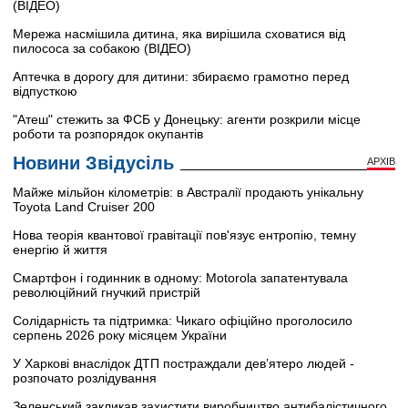
(ВІДЕО)
Мережа насмішила дитина, яка вирішила сховатися від
пилососа за собакою (ВІДЕО)
Аптечка в дорогу для дитини: збираємо грамотно перед
відпусткою
"Атеш" стежить за ФСБ у Донецьку: агенти розкрили місце
роботи та розпорядок окупантів
Новини Звідусіль
АРХІВ
Майже мільйон кілометрів: в Австралії продають унікальну
Toyota Land Cruiser 200
Нова теорія квантової гравітації пов'язує ентропію, темну
енергію й життя
Смартфон і годинник в одному: Motorola запатентувала
революційний гнучкий пристрій
Солідарність та підтримка: Чикаго офіційно проголосило
серпень 2026 року місяцем України
У Харкові внаслідок ДТП постраждали дев’ятеро людей -
розпочато розлідування
Зеленський закликав захистити виробництво антибалістичного