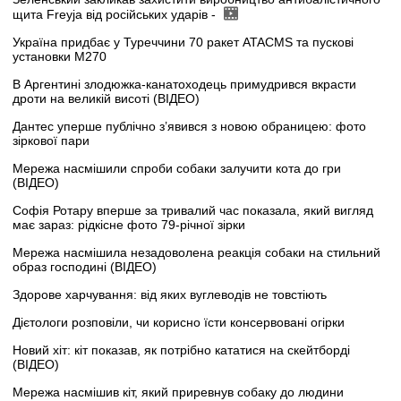
щита Freyja від російських ударів -
Україна придбає у Туреччини 70 ракет ATACMS та пускові
установки M270
В Аргентині злодюжка-канатоходець примудрився вкрасти
дроти на великій висоті (ВІДЕО)
Дантес уперше публічно з’явився з новою обраницею: фото
зіркової пари
Мережа насмішили спроби собаки залучити кота до гри
(ВІДЕО)
Софія Ротару вперше за тривалий час показала, який вигляд
має зараз: рідкісне фото 79-річної зірки
Мережа насмішила незадоволена реакція собаки на стильний
образ господині (ВІДЕО)
Здорове харчування: від яких вуглеводів не товстіють
Дієтологи розповіли, чи корисно їсти консервовані огірки
Новий хіт: кіт показав, як потрібно кататися на скейтборді
(ВІДЕО)
Мережа насмішив кіт, який приревнув собаку до людини