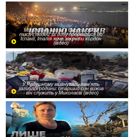
Міграційна криза в Європі: до 10
тисяч людей за добу прорвалися до
Іспанії, Італія хоче закрити кордон
(відео)
У Радушному вшанували пам'ять
загиблої родини: старший син вижив
- він служить у Миколаєві (відео)