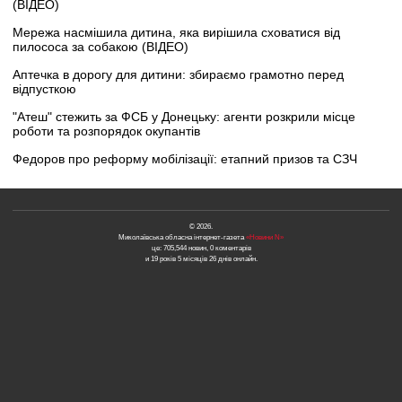
(ВІДЕО)
Мережа насмішила дитина, яка вирішила сховатися від
пилососа за собакою (ВІДЕО)
Аптечка в дорогу для дитини: збираємо грамотно перед
відпусткою
"Атеш" стежить за ФСБ у Донецьку: агенти розкрили місце
роботи та розпорядок окупантів
Федоров про реформу мобілізації: етапний призов та СЗЧ
© 2026.
Миколаївська обласна інтернет-газета
«Новини N»
це: 705,544 новин, 0 коментарів
и 19 років 5 місяців 26 днів онлайн.