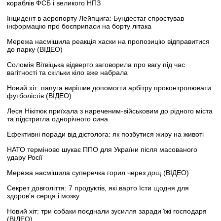
кораблів ФСБ і великого НПЗ
Інцидент в аеропорту Лейпцига: Бундестаг спростував
інформацію про боєприпаси на борту літака
Мережа насмішила реакція хаски на пропозицію відправитися
до парку (ВІДЕО)
Соломія Вітвіцька відверто заговорила про вагу під час
вагітності та скільки кіло вже набрала
Новий хіт: папуга вирішив допомогти арбітру проконтролювати
футболістів (ВІДЕО)
Леся Нікітюк приїхала з нареченим-військовим до рідного міста
та підстригла однорічного сина
Ефективні поради від дієтолога: як позбутися жиру на животі
НАТО терміново шукає ППО для України після масованого
удару Росії
Мережа насмішила суперечка горил через дощ (ВІДЕО)
Секрет довголіття: 7 продуктів, які варто їсти щодня для
здоров’я серця і мозку
Новий хіт: три собаки поєднали зусилля заради їжі господаря
(ВІДЕО)