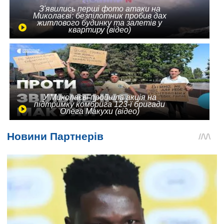
З'явились перші фото атаки на
Миколаєві: безпілотник пробив дах
житлового будинку та залетів у
квартиру (відео)
У Миколаєві пройшла акція на
підтримку комбрига 123-ї бригади
Олега Макухи (відео)