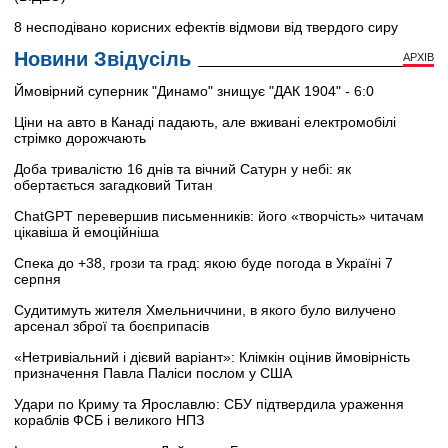
8 несподівано корисних ефектів відмови від твердого сиру
Новини Звідусіль
АРХІВ
Ймовірний суперник "Динамо" знищує "ДАК 1904" - 6:0
Ціни на авто в Канаді падають, але вживані електромобілі
стрімко дорожчають
Доба тривалістю 16 днів та вічний Сатурн у небі: як
обертається загадковий Титан
ChatGPT перевершив письменників: його «творчість» читачам
цікавіша й емоційніша
Спека до +38, грози та град: якою буде погода в Україні 7
серпня
Судитимуть жителя Хмельниччини, в якого було вилучено
арсенал зброї та боєприпасів
«Нетривіальний і дієвий варіант»: Клімкін оцінив ймовірність
призначення Павла Паліси послом у США
Удари по Криму та Ярославлю: СБУ підтвердила ураження
кораблів ФСБ і великого НПЗ