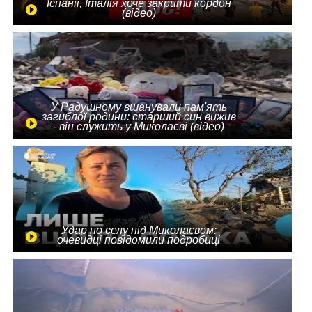
Іспанії, Італія хоче закрити кордон
(відео)
У Радушному вшанували пам'ять
загиблої родини: старший син вижив
- він служить у Миколаєві (відео)
Удар по селу під Миколаєвом:
очевидці повідомили подробиці