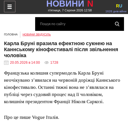
НОВИНИ
N
R
U
п'ятниця, 7 Серпня 2026 12:58
1626 днів війни
ГОЛОВНА
НОВИНИ ЗВІДУСІЛЬ
Карла Бруні вразила ефектною сукнею на
Каннському кінофестивалі після звільнення
чоловіка
20.05.2026 в 14:00
1728
Французька колишня супермодель Карла Бруні
неочікувано зʼявилася на червоній доріжці Каннського
кінофестивалю. Останні тижні вона не зʼявлялася на
публіці через судовий процес над її чоловіком,
колишнім президентом Франції Ніколя Саркозі.
Про це пише Vogue Італія.