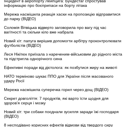
Інцидент в аеропорту Лейпцига: Бундестаг спростував
інформацію про боєприпаси на борту літака
Мережа насмішила реакція хаски на пропозицію відправитися
до парку (ВІДЕО)
Соломія Вітвіцька відверто заговорила про вагу під час
вагітності та скільки кіло вже набрала
Новий хіт: папуга вирішив допомогти арбітру проконтролювати
футболістів (ВІДЕО)
Леся Нікітюк приїхала з нареченим-військовим до рідного міста
та підстригла однорічного сина
Ефективні поради від дієтолога: як позбутися жиру на животі
НАТО терміново шукає ППО для України після масованого
удару Росії
Мережа насмішила суперечка горил через дощ (ВІДЕО)
Секрет довголіття: 7 продуктів, які варто їсти щодня для
здоров’я серця і мозку
Новий хіт: три собаки поєднали зусилля заради їжі господаря
(ВІДЕО)
8 несподівано корисних ефектів відмови від твердого сиру