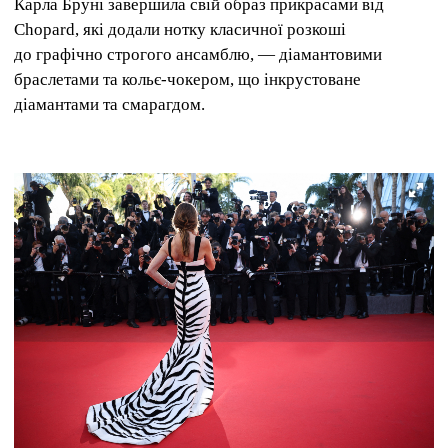
Карла Бруні завершила свій образ прикрасами від
Chopard, які додали нотку класичної розкоші
до графічно строгого ансамблю, — діамантовими
браслетами та кольє-чокером, що інкрустоване
діамантами та смарагдом.