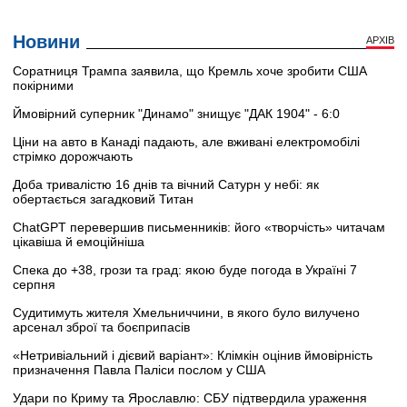
Новини
АРХІВ
Соратниця Трампа заявила, що Кремль хоче зробити США
покірними
Ймовірний суперник "Динамо" знищує "ДАК 1904" - 6:0
Ціни на авто в Канаді падають, але вживані електромобілі
стрімко дорожчають
Доба тривалістю 16 днів та вічний Сатурн у небі: як
обертається загадковий Титан
ChatGPT перевершив письменників: його «творчість» читачам
цікавіша й емоційніша
Спека до +38, грози та град: якою буде погода в Україні 7
серпня
Судитимуть жителя Хмельниччини, в якого було вилучено
арсенал зброї та боєприпасів
«Нетривіальний і дієвий варіант»: Клімкін оцінив ймовірність
призначення Павла Паліси послом у США
Удари по Криму та Ярославлю: СБУ підтвердила ураження