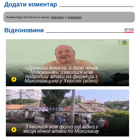
Додати коментар
Коментарі доступні в наших
Telegram
и
instagram
.
Відеоновини
АРХІВ
«Дружина втекла, а дрон почав
полювання»: з'явилися нові
подробиці атаки на фермера з
Миколаївщини у Херсоні (відео)
З'явилися нові фото та відео з
місця нічної атаки по Миколаєву