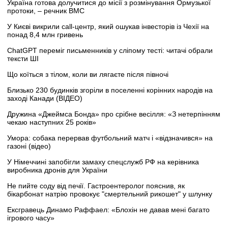
Україна готова долучитися до місії з розмінування Ормузької
протоки, – речник ВМС
У Києві викрили call-центр, який ошукав інвесторів із Чехії на
понад 8,4 млн гривень
ChatGPT переміг письменників у сліпому тесті: читачі обрали
тексти ШІ
Що коїться з тілом, коли ви лягаєте після півночі
Близько 230 будинків згоріли в поселенні корінних народів на
заході Канади (ВІДЕО)
Дружина «Джеймса Бонда» про срібне весілля: «З нетерпінням
чекаю наступних 25 років»
Умора: собака перервав футбольний матч і «відзначився» на
газоні (відео)
У Німеччині запобігли замаху спецслужб РФ на керівника
виробника дронів для України
Не пийте соду від печії. Гастроентеролог пояснив, як
бікарбонат натрію провокує "смертельний рикошет" у шлунку
Ексгравець Динамо Раффаел: «Блохін не давав мені багато
ігрового часу»