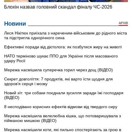
Новини
АРХІВ
Леся Нікітюк приїхала з нареченим-військовим до рідного міста
та підстригла однорічного сина
Ефективні поради від дієтолога: як позбутися жиру на животі
НАТО терміново шукає ППО для України після масованого
удару Росії
Мережа насмішила суперечка горил через дощ (ВІДЕО)
Секрет довголіття: 7 продуктів, які варто їсти щодня для
здоров’я серця і мозку
Новий хіт: три собаки поєднали зусилля заради їжі господаря
(ВІДЕО)
8 несподівано корисних ефектів відмови від твердого сиру
Мережа насмішила велелюбна кішка, що потоваришувала з
пійманою мишкою (ВІДЕО)
Мережа насмішили коти, які пильно спостерігають за грою в