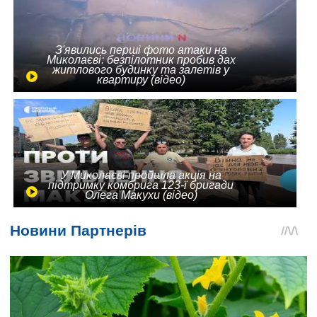
З'явились перші фото атаки на
Миколаєві: безпілотник пробив дах
житлового будинку та залетів у
квартиру (відео)
У Миколаєві пройшла акція на
підтримку комбрига 123-ї бригади
Олега Макухи (відео)