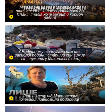
Міграційна криза в Європі: до 10
тисяч людей за добу прорвалися до
Іспанії, Італія хоче закрити кордон
(відео)
У Радушному вшанували пам'ять
загиблої родини: старший син вижив
- він служить у Миколаєві (відео)
Удар по селу під Миколаєвом:
очевидці повідомили подробиці