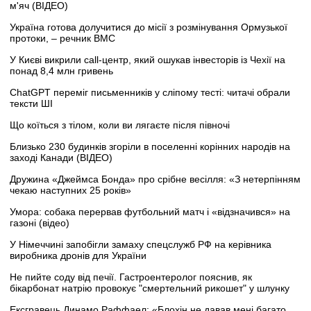
м'яч (ВІДЕО)
Україна готова долучитися до місії з розмінування Ормузької
протоки, – речник ВМС
У Києві викрили call-центр, який ошукав інвесторів із Чехії на
понад 8,4 млн гривень
ChatGPT переміг письменників у сліпому тесті: читачі обрали
тексти ШІ
Що коїться з тілом, коли ви лягаєте після півночі
Близько 230 будинків згоріли в поселенні корінних народів на
заході Канади (ВІДЕО)
Дружина «Джеймса Бонда» про срібне весілля: «З нетерпінням
чекаю наступних 25 років»
Умора: собака перервав футбольний матч і «відзначився» на
газоні (відео)
У Німеччині запобігли замаху спецслужб РФ на керівника
виробника дронів для України
Не пийте соду від печії. Гастроентеролог пояснив, як
бікарбонат натрію провокує "смертельний рикошет" у шлунку
Ексгравець Динамо Раффаел: «Блохін не давав мені багато