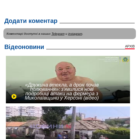
Додати коментар
Коментарі доступні в наших
Telegram
и
instagram
.
Відеоновини
АРХІВ
«Дружина втекла, а дрон почав
полювання»: з'явилися нові
подробиці атаки на фермера з
Миколаївщини у Херсоні (відео)