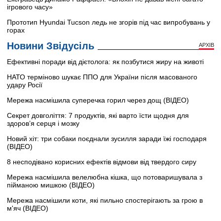
ігрового часу»
Прототип Hyundai Tucson ледь не згорів під час випробувань у
горах
Новини Звідусіль
АРХІВ
Ефективні поради від дієтолога: як позбутися жиру на животі
НАТО терміново шукає ППО для України після масованого
удару Росії
Мережа насмішила суперечка горил через дощ (ВІДЕО)
Секрет довголіття: 7 продуктів, які варто їсти щодня для
здоров’я серця і мозку
Новий хіт: три собаки поєднали зусилля заради їжі господаря
(ВІДЕО)
8 несподівано корисних ефектів відмови від твердого сиру
Мережа насмішила велелюбна кішка, що потоваришувала з
пійманою мишкою (ВІДЕО)
Мережа насмішили коти, які пильно спостерігають за грою в
м'яч (ВІДЕО)