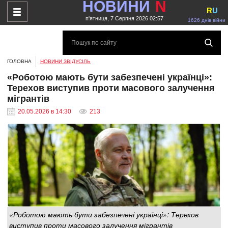
НОВИНИ
N
R
U
п'ятниця, 7 Серпня 2026 02:57
1626 днів війни
ГОЛОВНА
НОВИНИ ЗВІДУСІЛЬ
«Роботою мають бути забезпечені українці»:
Терехов виступив проти масового залучення
мігрантів
20.05.2026 в 14:30
213
«Роботою мають бути забезпечені українці»: Терехов
виступив проти масового залучення мігрантів