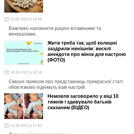
16.08.2022 в 18:48
Важливо наповнити раціон вітамінами та
мінералами.
Жити треба так, щоб колишні
заздрили нинішнім: веселі
анекдоти про жінок для настрою
(ФОТО)
16.08.2022 в 18:18
Смішні приколи про представниць прекрасної статі
обов'язково піднімуть вам настрій.
Немовля заговорило у віці 10
тижнів і здивувало батьків
сказаним (ВІДЕО)
16.08.2022 в 17:45