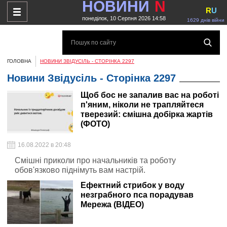
НОВИНИ
N
R
U
понеділок, 10 Серпня 2026 14:58
1629 днів війни
ГОЛОВНА
НОВИНИ ЗВІДУСІЛЬ - СТОРІНКА 2297
Новини Звідусіль - Сторінка 2297
Щоб бос не запалив вас на роботі
п'яним, ніколи не трапляйтеся
тверезий: смішна добірка жартів
(ФОТО)
16.08.2022 в 20:48
Смішні приколи про начальників та роботу
обов'язково піднімуть вам настрій.
Ефектний стрибок у воду
незграбного пса порадував
Мережа (ВІДЕО)