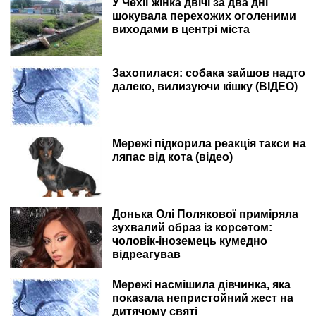
У Чехії жінка двічі за два дні
шокувала перехожих оголеними
виходами в центрі міста
Захопилася: собака зайшов надто
далеко, вилизуючи кішку (ВІДЕО)
Мережі підкорила реакція такси на
ляпас від кота (відео)
Донька Олі Полякової приміряла
зухвалий образ із корсетом:
чоловік-іноземець кумедно
відреагував
Мережі насмішила дівчинка, яка
показала непристойний жест на
дитячому святі