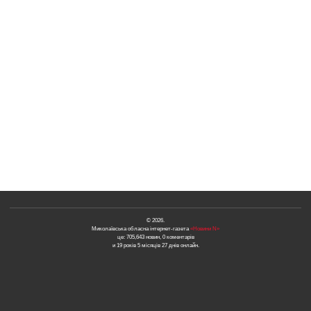
© 2026.
Миколаївська обласна інтернет-газета
«Новини N»
це: 705,643 новин, 0 коментарів
и 19 років 5 місяців 27 днів онлайн.