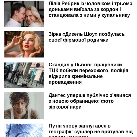
Лілія Ребрик із чоловіком і трьома
доньками виїхала за кордон і
станцювала з ними у купальнику
Зірка «Дизель Шоу» позбулась
своєї фірмової родимки
Скандал у Львові: працівники
ТЦК побили перехожого, поліція
відкрила кримінальне
провадження
Дантес уперше публічно з’явився
з новою обраницею: фото
зіркової пари
Путін знову заплутався в
географії: суфлер не врятував від