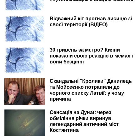
Відважний кіт прогнав лисицю зі
своєї території (ВІДЕО)
30 гривень за метро? Кияни
показали свою реакцію в мемах і
вони безцінні
Скандальні "Кролики" Данилець
та Мойсеєнко потрапили до
чорного списку Латвії: у чому
причина
Сенсація на Дунаї: через
обміління річки виринув
легендарний античний міст
Костянтина