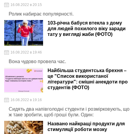
16.08.2022 в 20:15
Ролик набирає популярності.
103-річна бабуся втекла з дому
для людей похилого віку заради
тату у вигляді жаби (ФОТО)
16.08.2022 в 19:46
Вона чудово провела час.
Найбільша студентська брехня –
це "Список використаної
літератури": смішні анекдоти про
студентів (ФОТО)
16.08.2022 в 19:16
Сидять два напівголодні студенти і розмірковують, що
ж таке зробити, щоб гроші були. Один:
Названо найкращі продукти для
стимуляції роботи мозку