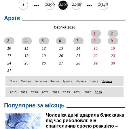
1
2296
2297
2298
2348
•••
•••
Архів
Серпня 2026
1
2
3
4
5
6
7
8
9
10
11
12
13
14
15
16
17
18
19
20
21
22
23
24
25
26
27
28
29
30
31
Січня
Лютого
Березня
Квітня
Травня
Червня
Липня
Серпня
2013
2019
2020
2021
2022
2023
2024
2025
2026
Популярне за місяць
Чоловіка двічі вдарила блискавка
під час риболовлі: він
спантеличив своєю реакцією –