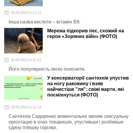
16.08.2022 в 12:11
Інша назва кислоти – вітамін В9.
Мережа підкорив пес, схожий на
героя «Зоряних війн» (ФОТО)
16.08.2022 в 11:51
Його популярність легко пояснити.
У консерваторії сантехнік упустив
на ногу раковину і взяв
найчистіше "ля": свіжі жарти, які
посміхнуться (ФОТО)
16.08.2022 в 11:14
Сантехнік Сидоренко моментально змінив сексуальну
орієнтацію в очах товаришів, упустивши і розбивши
єдину пляшку горілки.