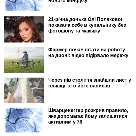
нового конфузу
21-річна донька Олі Полякової
показала себе в купальнику без
фотошопу та макіяжу
Фермер почав літати на роботу
на дроні: відео підірвало мережу
Через пів століття знайшли лист у
пляшці: хто його написав
Шварценеггер розкрив правило,
яке допомагає йому залишатися
активним у 78