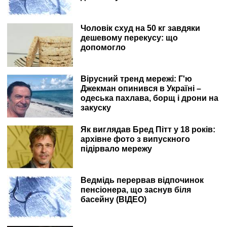
Чоловік схуд на 50 кг завдяки
дешевому перекусу: що
допомогло
Вірусний тренд мережі: Г'ю
Джекман опинився в Україні –
одеська пахлава, борщ і дрони на
закуску
Як виглядав Бред Пітт у 18 років:
архівне фото з випускного
підірвало мережу
Ведмідь перервав відпочинок
пенсіонера, що заснув біля
басейну (ВІДЕО)