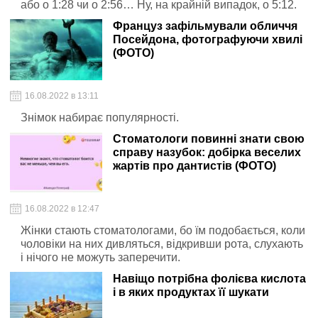
або о 1:28 чи о 2:56… Ну, на крайній випадок, о 5:12.
Француз зафільмували обличчя
Посейдона, фотографуючи хвилі
(ФОТО)
16.08.2022 в 13:11
Знімок набирає популярності.
Стоматологи повинні знати свою
справу назубок: добірка веселих
жартів про дантистів (ФОТО)
16.08.2022 в 12:47
Жінки стають стоматологами, бо їм подобається, коли
чоловіки на них дивляться, відкривши рота, слухають
і нічого не можуть заперечити.
Навіщо потрібна фолієва кислота
і в яких продуктах її шукати