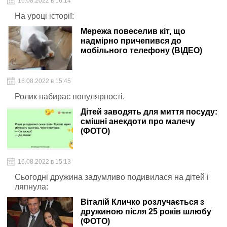
16.08.2022 в 16:14
На уроці історії:
Мережа повеселив кіт, що
надмірно причепився до
мобільного телефону (ВІДЕО)
16.08.2022 в 15:45
Ролик набирає популярності.
Дітей заводять для миття посуду:
смішні анекдоти про малечу
(ФОТО)
16.08.2022 в 15:13
Сьогодні дружина задумливо подивилася на дітей і
ляпнула:
Віталій Кличко розлучається з
дружиною після 25 років шлюбу
(ФОТО)