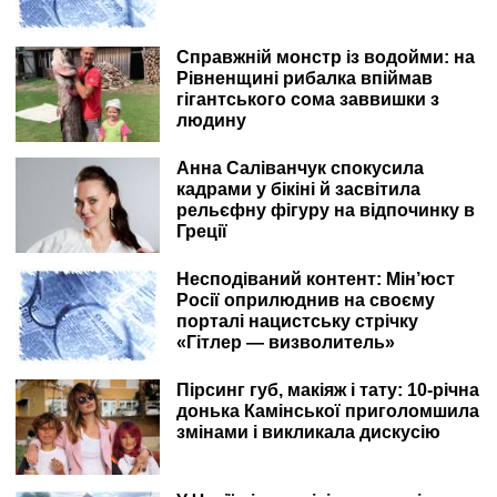
Справжній монстр із водойми: на
Рівненщині рибалка впіймав
гігантського сома заввишки з
людину
Анна Саліванчук спокусила
кадрами у бікіні й засвітила
рельєфну фігуру на відпочинку в
Греції
Несподіваний контент: Мін’юст
Росії оприлюднив на своєму
порталі нацистську стрічку
«Гітлер — визволитель»
Пірсинг губ, макіяж і тату: 10-річна
донька Камінської приголомшила
змінами і викликала дискусію