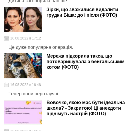
Дитина заговорила раніше.
Зірки, що зважилися видалити
грудки Біша: до і після (ФОТО)
16.08.2022 в 17:12
Це дуже популярна операція.
Мережа підкорила такса, що
потоваришувала з бенгальським
котом (ФОТО)
16.08.2022 в 16:48
Тепер вони нерозлучні.
Вовочко, якою має бути ідеальна
школа? - Закритою! Ці анекдоти
піднімуть настрій (ФОТО)