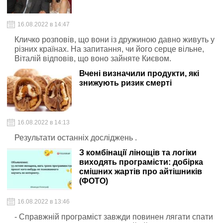
16.08.2022 в 14:47
Кличко розповів, що вони із дружиною давно живуть у
різних країнах. На запитання, чи його серце вільне,
Віталій відповів, що воно зайняте Києвом.
Вчені визначили продукти, які
знижують ризик смерті
16.08.2022 в 14:13
Результати останніх досліджень .
З комбінації лінощів та логіки
виходять програмісти: добірка
смішних жартів про айтішників
(ФОТО)
16.08.2022 в 13:46
- Справжній програміст завжди повинен лягати спати