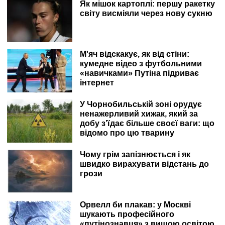
Як мішок картоплі: першу ракетку
світу висміяли через нову сукню
М'яч відскакує, як від стіни:
кумедне відео з футбольними
«навичками» Путіна підриває
інтернет
У Чорнобильській зоні орудує
ненажерливий хижак, який за
добу з’їдає більше своєї ваги: що
відомо про цю тварину
Чому грім запізнюється і як
швидко вирахувати відстань до
грози
Орвелл би плакав: у Москві
шукають професійного
«путінознавця» з вищою освітою