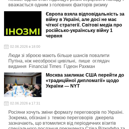
вважається одним з головних факторів ризику
інсульту.
Європа взяла відповідальність за
війну в Україні, але досі не має
чіткої стратегії. Світові медіа про
російсько-українську війну 1
червня
02.06.2026 в 18:00
Люди зі зброєю мають більше шансів повалити
Путіна, ніж неозброєні цивільні, пише оглядач
видання Financial Times Гідеон Рахман
Москва закликає США перейти до
«традиційної дипломатії» щодо
України — NYT
02.06.2026 в 17:31
Росіяни хочуть зміни формату переговорів по Україні.
Зокрема, обізнані з темою переговорів джерела
зазначають, що втомилися від періодичних візитів
спеціального посланця президента Стіва Віткоффа та