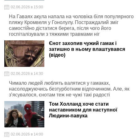
02.06.2026 в 15:00
На Гаваях акула напала на чоловіка біля популярного
пляжу Кромвеля у Гонолулу. Постраждалий зміг
самостійно дістатися берега, після чого його
госпіталізували з тяжкими травмами ніг
Єнот захопив чужий гамак і
затишно в ньому влаштувався
(відео)
02.06.2026 в 14:30
Чимало людей люблять валятися у гамаках,
насолоджуючись безтурботним відпочинком. Але, як
з’ясувалося, єнотам теж не чужі такі радості
Том Холланд хоче стати
наставником для наступної
Людини-павука
02.06.2026 в 14:00