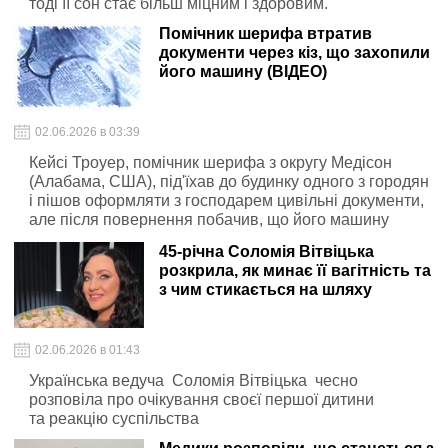
тоді її сон стає більш міцним і здоровим.
Помічник шерифа втратив
документи через кіз, що захопили
його машину (ВІДЕО)
02.06.2026 в 03:39
Кейсі Троуер, помічник шерифа з округу Медісон
(Алабама, США), під'їхав до будинку одного з городян
і пішов оформляти з господарем цивільні документи,
але після повернення побачив, що його машину
захоплено.
45-річна Соломія Вітвіцька
розкрила, як минає її вагітність та
з чим стикається на шляху
02.06.2026 в 01:43
Українська ведуча Соломія Вітвіцька чесно
розповіла про очікування своєї першої дитини
та реакцію суспільства