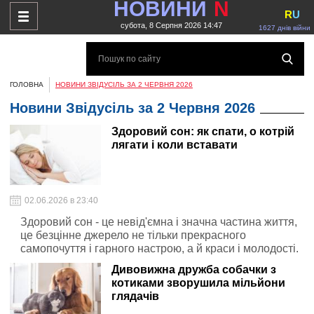
НОВИНИ
N
R
U
субота, 8 Серпня 2026 14:47
1627 днів війни
ГОЛОВНА
НОВИНИ ЗВІДУСІЛЬ ЗА 2 ЧЕРВНЯ 2026
Новини Звідусіль за 2 Червня 2026
Здоровий сон: як спати, о котрій
лягати і коли вставати
02.06.2026 в 23:40
Здоровий сон - це невід'ємна і значна частина життя,
це безцінне джерело не тільки прекрасного
самопочуття і гарного настрою, а й краси і молодості.
Дивовижна дружба собачки з
котиками зворушила мільйони
глядачів