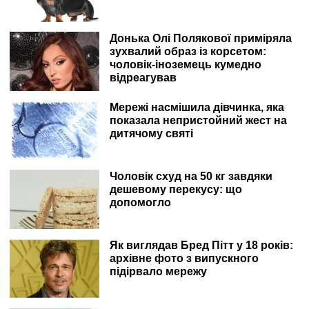
Донька Олі Полякової приміряла
зухвалий образ із корсетом:
чоловік-іноземець кумедно
відреагував
Мережі насмішила дівчинка, яка
показала непристойний жест на
дитячому святі
Чоловік схуд на 50 кг завдяки
дешевому перекусу: що
допомогло
Як виглядав Бред Пітт у 18 років:
архівне фото з випускного
підірвало мережу