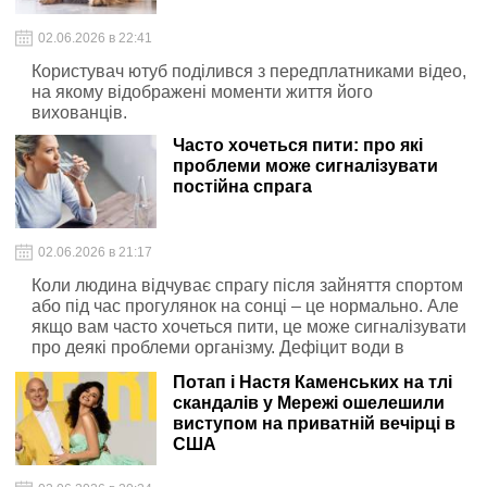
02.06.2026 в 22:41
Користувач ютуб поділився з передплатниками відео,
на якому відображені моменти життя його
вихованців.
Часто хочеться пити: про які
проблеми може сигналізувати
постійна спрага
02.06.2026 в 21:17
Коли людина відчуває спрагу після зайняття спортом
або під час прогулянок на сонці – це нормально. Але
якщо вам часто хочеться пити, це може сигналізувати
про деякі проблеми організму. Дефіцит води в
організмі є важливим сигналом, який не варто
Потап і Настя Каменських на тлі
ігнорувати.
скандалів у Мережі ошелешили
виступом на приватній вечірці в
США