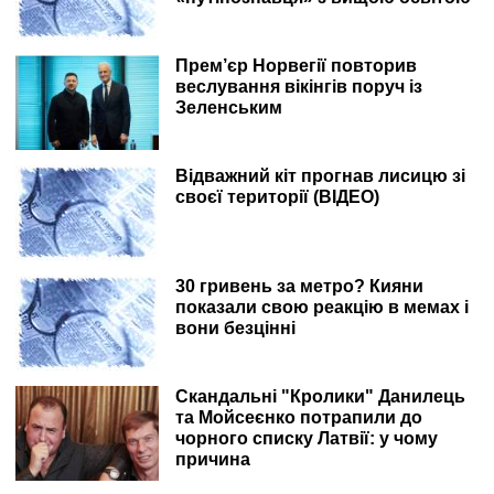
Прем’єр Норвегії повторив
веслування вікінгів поруч із
Зеленським
Відважний кіт прогнав лисицю зі
своєї території (ВІДЕО)
30 гривень за метро? Кияни
показали свою реакцію в мемах і
вони безцінні
Скандальні "Кролики" Данилець
та Мойсеєнко потрапили до
чорного списку Латвії: у чому
причина