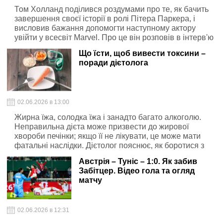
Том Холланд поділився роздумами про те, як бачить
завершення своєї історії в ролі Пітера Паркера, і
висловив бажання допомогти наступному актору
увійти у всесвіт Marvel. Про це він розповів в інтерв'ю
журналу Empire
Що їсти, щоб вивести токсини –
поради дієтолога
02.06.2026 в 13:00
Жирна їжа, солодка їжа і занадто багато алкоголю.
Неправильна дієта може призвести до жирової
хвороби печінки; якщо її не лікувати, це може мати
фатальні наслідки. Дієтолог пояснює, як боротися з
жировою хворобою печінки.
Австрія – Туніс – 1:0. Як забив
Забітцер. Відео гола та огляд
матчу
02.06.2026 в 12:31