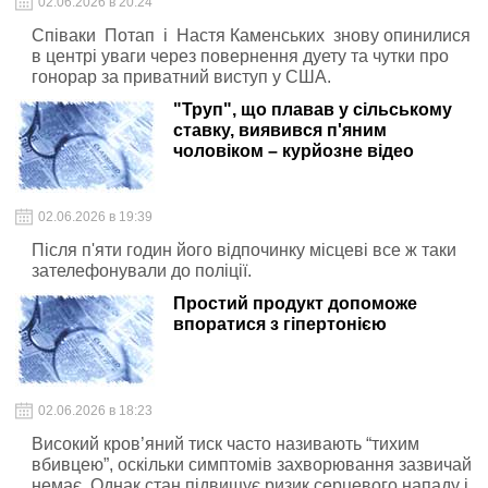
02.06.2026 в 20:24
Співаки Потап і Настя Каменських знову опинилися
в центрі уваги через повернення дуету та чутки про
гонорар за приватний виступ у США.
"Труп", що плавав у сільському
ставку, виявився п'яним
чоловіком – курйозне відео
02.06.2026 в 19:39
Після п'яти годин його відпочинку місцеві все ж таки
зателефонували до поліції.
Простий продукт допоможе
впоратися з гіпертонією
02.06.2026 в 18:23
Високий кров’яний тиск часто називають “тихим
вбивцею”, оскільки симптомів захворювання зазвичай
немає. Однак стан підвищує ризик серцевого нападу і