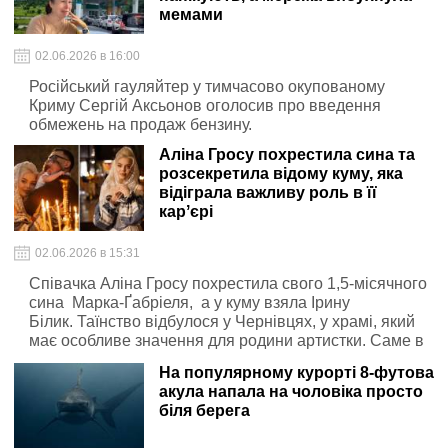
мемами
02.06.2026 в 16:00
Російський гауляйтер у тимчасово окупованому
Криму Сергій Аксьонов оголосив про введення
обмежень на продаж бензину.
Аліна Гросу похрестила сина та
розсекретила відому куму, яка
відіграла важливу роль в її
карʼєрі
02.06.2026 в 15:31
Співачка Аліна Гросу похрестила свого 1,5-місячного
сина Марка-Ґабріеля, а у куму взяла Ірину
Білик. Таїнство відбулося у Чернівцях, у храмі, який
має особливе значення для родини артистки. Саме в
цій церкві колись хрестили і саму Аліну Гросу.
На популярному курорті 8-футова
акула напала на чоловіка просто
біля берега