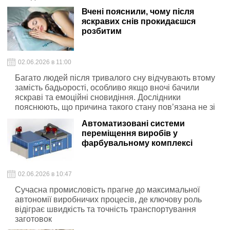
Вчені пояснили, чому після
яскравих снів прокидаєшся
розбитим
02.06.2026 в 11:00
Багато людей після тривалого сну відчувають втому
замість бадьорості, особливо якщо вночі бачили
яскраві та емоційні сновидіння. Дослідники
пояснюють, що причина такого стану пов’язана не зі
снами як такими, а з особливостями роботи мозку під
Автоматизовані системи
час відпочинку.
переміщення виробів у
фарбувальному комплексі
02.06.2026 в 10:47
Сучасна промисловість прагне до максимальної
автономії виробничих процесів, де ключову роль
відіграє швидкість та точність транспортування
заготовок