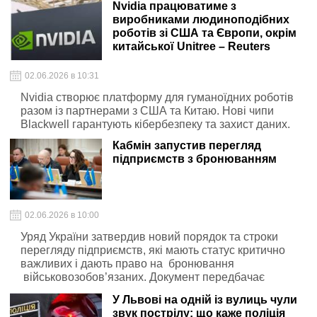
Nvidia працюватиме з
виробниками людиноподібних
роботів зі США та Європи, окрім
китайської Unitree – Reuters
02.06.2026 в 10:31
Nvidia створює платформу для гуманоїдних роботів
разом із партнерами з США та Китаю. Нові чипи
Blackwell гарантують кібербезпеку та захист даних.
Кабмін запустив перегляд
підприємств з бронюванням
02.06.2026 в 10:00
Уряд України затвердив новий порядок та строки
перегляду підприємств, які мають статус критично
важливих і дають право на бронювання
військовозобов’язаних. Документ передбачає
поетапну перевірку чинних рішень і їх актуальність до
У Львові на одній із вулиць чули
1 вересня 2026 року. Також змінюються вимоги до
звук пострілу: що каже поліція