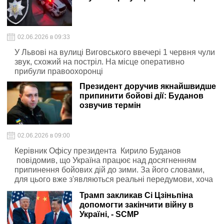
рівня зарплат і посилюється контроль за кількістю
заброньованих працівників
02.06.2026 в 09:33
У Львові на вулиці Виговського ввечері 1 червня чули
звук, схожий на постріл. На місце оперативно
прибули правоохоронці
Президент доручив якнайшвидше
припинити бойові дії: Буданов
озвучив термін
02.06.2026 в 09:00
Керівник Офісу президента Кирило Буданов
повідомив, що Україна працює над досягненням
припинення бойових дій до зими. За його словами,
для цього вже з'являються реальні передумови, хоча
остаточна позиція росії залишається невизначеною
Трамп закликав Сі Цзіньпіна
допомогти закінчити війну в
Україні, - SCMP