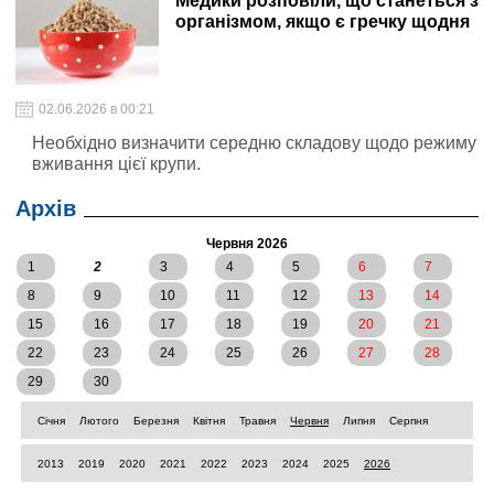
Медики розповіли, що станеться з
організмом, якщо є гречку щодня
02.06.2026 в 00:21
Необхідно визначити середню складову щодо режиму
вживання цієї крупи.
Архів
Червня 2026
1
2
3
4
5
6
7
8
9
10
11
12
13
14
15
16
17
18
19
20
21
22
23
24
25
26
27
28
29
30
Січня
Лютого
Березня
Квітня
Травня
Червня
Липня
Серпня
2013
2019
2020
2021
2022
2023
2024
2025
2026