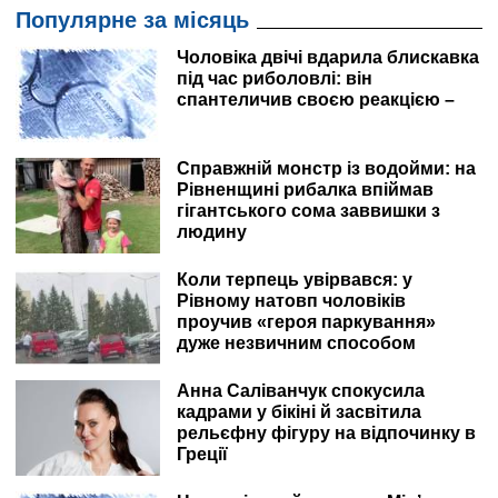
Популярне за місяць
Чоловіка двічі вдарила блискавка
під час риболовлі: він
спантеличив своєю реакцією –
Справжній монстр із водойми: на
Рівненщині рибалка впіймав
гігантського сома заввишки з
людину
Коли терпець увірвався: у
Рівному натовп чоловіків
проучив «героя паркування»
дуже незвичним способом
Анна Саліванчук спокусила
кадрами у бікіні й засвітила
рельєфну фігуру на відпочинку в
Греції