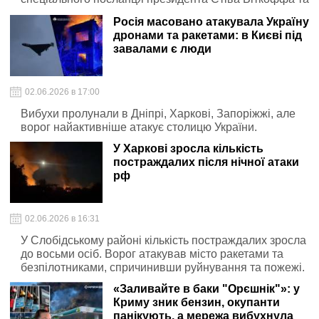
зятя Трампа Джареда Кушнера. Про це пише
Росія масовано атакувала Україну
видання The New York Times .
дронами та ракетами: в Києві під
завалами є люди
02.06.2026 в 17:00
Вибухи пролунали в Дніпрі, Харкові, Запоріжжі, але
ворог найактивніше атакує столицю України.
У Харкові зросла кількість
постраждалих після нічної атаки
рф
02.06.2026 в 16:31
У Слобідському районі кількість постраждалих зросла
до восьми осіб. Ворог атакував місто ракетами та
безпілотниками, спричинивши руйнування та пожежі.
«Заливайте в баки "Орєшнік"»: у
Криму зник бензин, окупанти
панікують, а мережа вибухнула