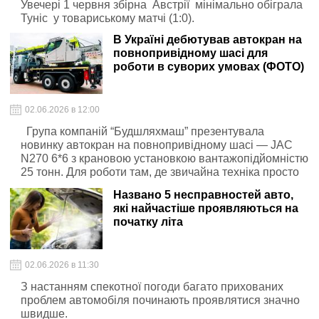
Увечері 1 червня збірна Австрії мінімально обіграла
Туніс у товариському матчі (1:0).
В Україні дебютував автокран на
повнопривідному шасі для
роботи в суворих умовах (ФОТО)
02.06.2026 в 12:00
Група компаній “Будшляхмаш” презентувала
новинку автокран на повнопривідному шасі — JAC
N270 6*6 з крановою установкою вантажопідйомністю
25 тонн. Для роботи там, де звичайна техніка просто
не проїде.
Названо 5 несправностей авто,
які найчастіше проявляються на
початку літа
02.06.2026 в 11:30
З настанням спекотної погоди багато прихованих
проблем автомобіля починають проявлятися значно
швидше.