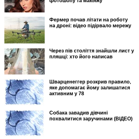
фотошопу та макіяжу
Фермер почав літати на роботу
на дроні: відео підірвало мережу
Через пів століття знайшли лист у
пляшці: хто його написав
Шварценеггер розкрив правило,
яке допомагає йому залишатися
активним у 78
Собака завадив дівчині
похвалитися заручинами (ВІДЕО)