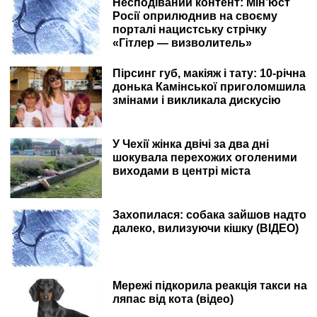
Несподіваний контент: Мін’юст
Росії оприлюднив на своєму
порталі нацистську стрічку
«Гітлер — визволитель»
Пірсинг губ, макіяж і тату: 10-річна
донька Камінської приголомшила
змінами і викликала дискусію
У Чехії жінка двічі за два дні
шокувала перехожих оголеними
виходами в центрі міста
Захопилася: собака зайшов надто
далеко, вилизуючи кішку (ВІДЕО)
Мережі підкорила реакція такси на
ляпас від кота (відео)