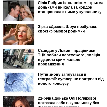
Лілія Ребрик із чоловіком і трьома
доньками виїхала за кордон і
станцювала з ними у купальнику
Зірка «Дизель Шоу» позбулась
своєї фірмової родимки
Скандал у Львові: працівники
ТЦК побили перехожого, поліція
відкрила кримінальне
провадження
Путін знову заплутався в
географії: суфлер не врятував від
нового конфузу
21-річна донька Олі Полякової
показала себе в купальнику без