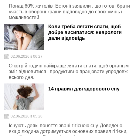
Понад 60% жителів Естонії заявили , що готові брати
участь в обороні країни відповідно до своїх умінь і
можливостей
Коли треба лягати спати, щоб
добре висипатися: неврологи
дали відповідь
02.06.2026 в 06:27
О котрій годині найкраще лягати спати, щоб організм
зміг відновитися і продуктивно працювати упродовж
всього дня.
14 правил для здорового сну
02.06.2026 в 05:28
Існують деякі поняття звані гігієною сну. Доведено,
якщо людина дотримується основних правил гігієни,