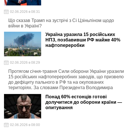
02.06.2026 в 08:31
Що сказав Трамп на зустрічі з Сі Цзіньпіном щодо
війни в Україні?
Україна уразила 15 російських
НПЗ, позбавивши РФ майже 40%
нафтопереробки
02.06.2026 в 08:29
Протягом січня-травня Сили оборони України уразили
15 російських нафтопереробних заводів, що призвело
до дефіциту пального в РФ та на окупованих
територіях. За словами Президента Володимира
Зеленського, з ладу виведено майже 40% первинної
Понад 60% естонців готові
нафтопереробки ворога. Це суттєво підірвало
долучитися до оборони країни —
російську військову логістику.
опитування
02.06.2026 в 08:00