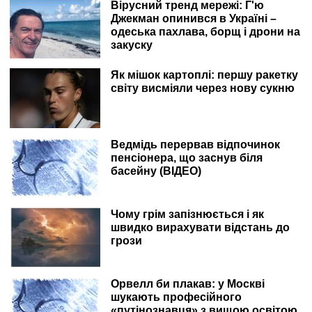
Вірусний тренд мережі: Г'ю
Джекман опинився в Україні –
одеська пахлава, борщ і дрони на
закуску
Як мішок картоплі: першу ракетку
світу висміяли через нову сукню
Ведмідь перервав відпочинок
пенсіонера, що заснув біля
басейну (ВІДЕО)
Чому грім запізнюється і як
швидко вирахувати відстань до
грози
Орвелл би плакав: у Москві
шукають професійного
«путінознавця» з вищою освітою