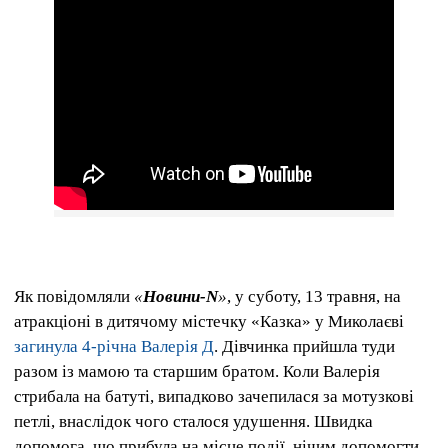
Як повідомляли
«
Новини-N
»
, у суботу, 13 травня, на
атракціоні в дитячому містечку «Казка» у Миколаєві
загинула 4-річна Валерія Д
.
Дівчинка прийшла туди
разом із мамою та старшим братом.
Коли Валерія
стрибала на батуті, випадково зачепилася за мотузкові
петлі, внаслідок чого сталося удушення.
Швидка
допомога, що прибула на місце події, нічим допомогти