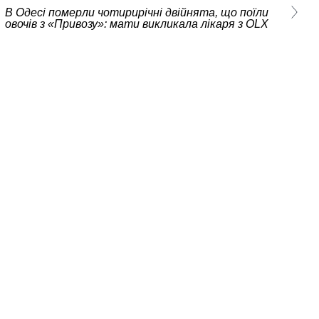
В Одесі померли чотирирічні двійнята, що поїли
овочів з «Привозу»: мати викликала лікаря з ОLX