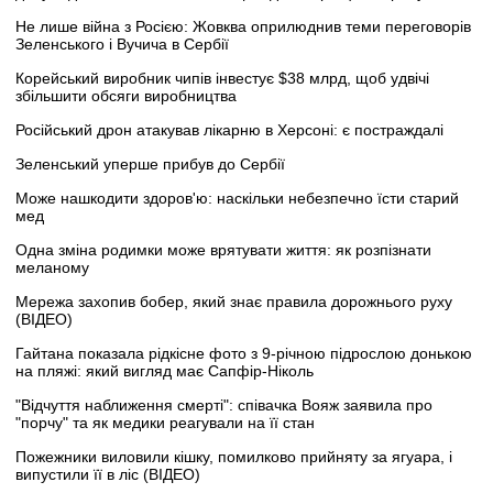
Не лише війна з Росією: Жовква оприлюднив теми переговорів
Зеленського і Вучича в Сербії
Корейський виробник чипів інвестує $38 млрд, щоб удвічі
збільшити обсяги виробництва
Російський дрон атакував лікарню в Херсоні: є постраждалі
Зеленський уперше прибув до Сербії
Може нашкодити здоров'ю: наскільки небезпечно їсти старий
мед
Одна зміна родимки може врятувати життя: як розпізнати
меланому
Мережа захопив бобер, який знає правила дорожнього руху
(ВІДЕО)
Гайтана показала рідкісне фото з 9-річною підрослою донькою
на пляжі: який вигляд має Сапфір-Ніколь
"Відчуття наближення смерті": співачка Вояж заявила про
"порчу" та як медики реагували на її стан
Пожежники виловили кішку, помилково прийняту за ягуара, і
випустили її в ліс (ВІДЕО)