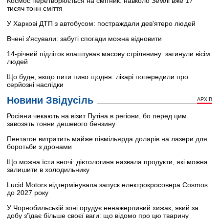
Космос перетворюється на смітник: навколо Землі вже 17
тисяч тонн сміття
У Харкові ДТП з автобусом: постраждали дев'ятеро людей
Вчені з'ясували: забуті спогади можна відновити
14-річний підліток влаштував масову стрілянину: загинули вісім
людей
Що буде, якщо пити пиво щодня: лікарі попередили про
серйозні наслідки
Новини Звідусіль
АРХІВ
Росіяни чекають на візит Путіна в регіони, бо перед цим
завозять тонни дешевого бензину
Пентагон витратить майже півмільярда доларів на лазери для
боротьби з дронами
Що можна їсти вночі: дієтологиня назвала продукти, які можна
залишити в холодильнику
Lucid Motors відтермінувала запуск електрокросовера Cosmos
до 2027 року
У Чорнобильській зоні орудує ненажерливий хижак, який за
добу з’їдає більше своєї ваги: що відомо про цю тварину