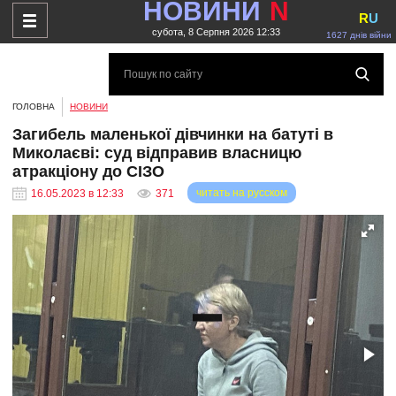
НОВИНИ
N
R
U
субота, 8 Серпня 2026 12:33
1627 днів війни
ГОЛОВНА
НОВИНИ
Загибель маленької дівчинки на батуті в
Миколаєві: суд відправив власницю
атракціону до СІЗО
читать на русском
16.05.2023 в 12:33
371