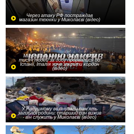
Через атаку РФ постраждав
магазин техніки у Миколаєві (відео)
Міграційна криза в Європі: до 10
тисяч людей за добу прорвалися до
Іспанії, Італія хоче закрити кордон
(відео)
У Радушному вшанували пам'ять
загиблої родини: старший син вижив
- він служить у Миколаєві (відео)