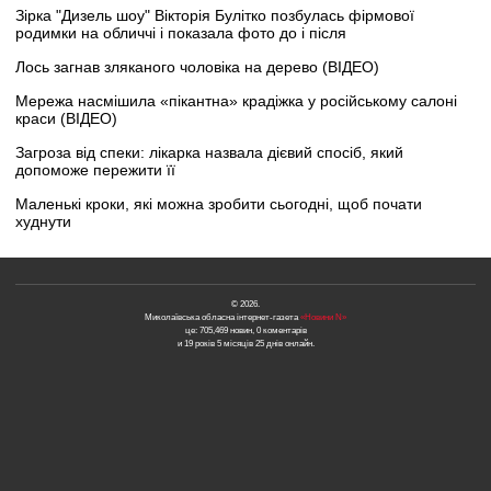
Зірка "Дизель шоу" Вікторія Булітко позбулась фірмової
родимки на обличчі і показала фото до і після
Лось загнав зляканого чоловіка на дерево (ВІДЕО)
Мережа насмішила «пікантна» крадіжка у російському салоні
краси (ВІДЕО)
Загроза від спеки: лікарка назвала дієвий спосіб, який
допоможе пережити її
Маленькі кроки, які можна зробити сьогодні, щоб почати
худнути
© 2026.
Миколаївська обласна інтернет-газета
«Новини N»
це: 705,469 новин, 0 коментарів
и 19 років 5 місяців 25 днів онлайн.