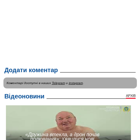
Додати коментар
Коментарі доступні в наших
Telegram
и
instagram
.
Відеоновини
АРХІВ
«Дружина втекла, а дрон почав
полювання»: з'явилися нові