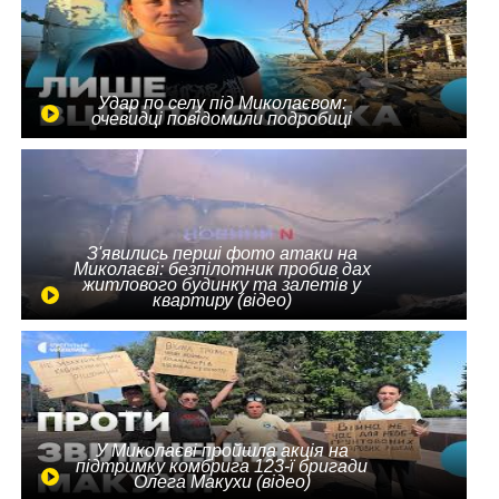
Удар по селу під Миколаєвом:
очевидці повідомили подробиці
З'явились перші фото атаки на
Миколаєві: безпілотник пробив дах
житлового будинку та залетів у
квартиру (відео)
У Миколаєві пройшла акція на
підтримку комбрига 123-ї бригади
Олега Макухи (відео)