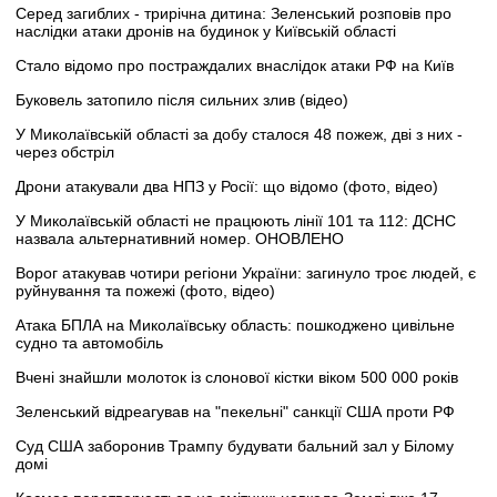
Серед загиблих - трирічна дитина: Зеленський розповів про
наслідки атаки дронів на будинок у Київській області
Стало відомо про постраждалих внаслідок атаки РФ на Київ
Буковель затопило після сильних злив (відео)
У Миколаївській області за добу сталося 48 пожеж, дві з них -
через обстріл
Дрони атакували два НПЗ у Росії: що відомо (фото, відео)
У Миколаївській області не працюють лінії 101 та 112: ДСНС
назвала альтернативний номер. ОНОВЛЕНО
Ворог атакував чотири регіони України: загинуло троє людей, є
руйнування та пожежі (фото, відео)
Атака БПЛА на Миколаївську область: пошкоджено цивільне
судно та автомобіль
Вчені знайшли молоток із слонової кістки віком 500 000 років
Зеленський відреагував на "пекельні" санкції США проти РФ
Суд США заборонив Трампу будувати бальний зал у Білому
домі