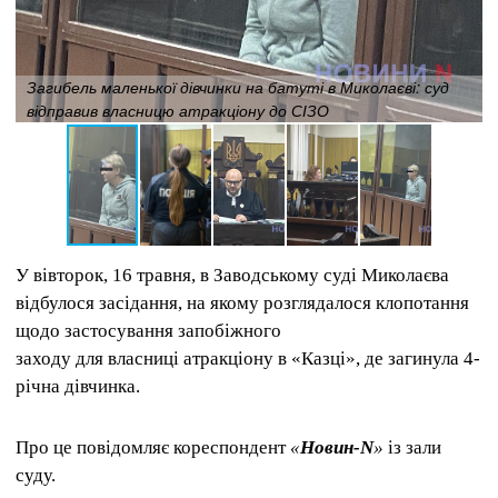
Загибель маленької дівчинки на батуті в Миколаєві: суд
відправив власницю атракціону до СІЗО
У вівторок, 16 травня, в Заводському суді Миколаєва
відбулося засідання, на якому розглядалося клопотання
щодо застосування запобіжного
заходу для власниці атракціону в «Казці», де загинула 4-
річна дівчинка.
Про це повідомляє кореспондент
«
Новин-N
»
із зали
суду.