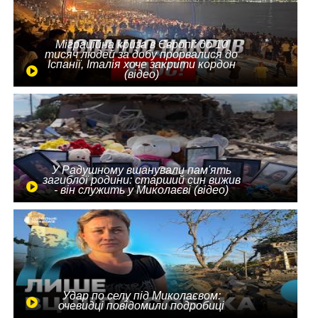
Міграційна криза в Європі: до 10
тисяч людей за добу прорвалися до
Іспанії, Італія хоче закрити кордон
(відео)
У Радушному вшанували пам'ять
загиблої родини: старший син вижив
- він служить у Миколаєві (відео)
Удар по селу під Миколаєвом:
очевидці повідомили подробиці