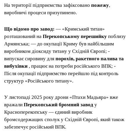
На території підприємства зафіксовано
пожежу
,
виробничі процеси призупинено.
Що відомо про завод:
— «Кримський титан»
розташований на
Перекопському перешийку
поблизу
Армянська; — до окупації Криму був найбільшим
виробником діоксиду титану у Східній Європі; -
випускає сировину для
порохів, ракетного палива та
вибухівки
, працює на потреби російського ВПК; -
Після окупації підприємство перейшло під контроль
структур «Російського титану».
У листопаді 2025 року дрони «Птахи Мадьяра» вже
вражали
Перекопський бромний завод
у
Красноперекопську — єдиний виробник
бромсодержащих сполук у Східній Європі, який також
забезпечує російський ВПК.