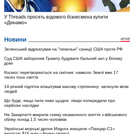
Новини
АРХІВ
Зеленський відреагував на "пекельні" санкції США проти РФ
Суд США заборонив Трампу будувати бальний зал у Білому
домі
Космос перетворюється на смітник: навколо Землі вже 17
тисяч тонн сміття
14-річний підліток влаштував масову стрілянину: загинули вісім
людей
Що буде, якщо пити пиво щодня: лікарі попередили про
серйозні наслідки
На Закарпатті викрили схему незаконного зняття з військового
обліку понад 1,5 тисяч чоловіків
Українські морські дрони Magura знищили «Панцир-С1»
вартістю $15 млн у Криму (відео)