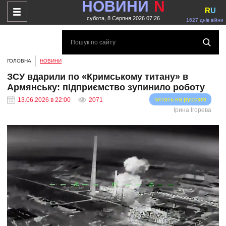
НОВИНИ
N
R
U
субота, 8 Серпня 2026 07:26
1627 днів війни
ГОЛОВНА
НОВИНИ
ЗСУ вдарили по «Кримському титану» в
Армянську: підприємство зупинило роботу
читать на русском
13.06.2026 в 22:00
2071
Ірина Ігорева