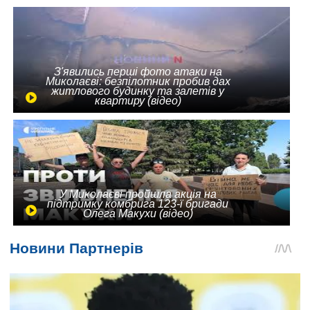
З'явились перші фото атаки на
Миколаєві: безпілотник пробив дах
житлового будинку та залетів у
квартиру (відео)
У Миколаєві пройшла акція на
підтримку комбрига 123-ї бригади
Олега Макухи (відео)