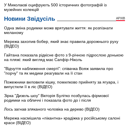
У Миколаєві оцифрують 500 історичних фотографій із
музейних колекцій
Новини Звідусіль
АРХІВ
Одна зміна родимки може врятувати життя: як розпізнати
меланому
Мережа захопив бобер, який знає правила дорожнього руху
(ВІДЕО)
Гайтана показала рідкісне фото з 9-річною підрослою донькою
на пляжі: який вигляд має Сапфір-Ніколь
"Відчуття наближення смерті": співачка Вояж заявила про
"порчу" та як медики реагували на її стан
Пожежники виловили кішку, помилково прийняту за ягуара, і
випустили її в ліс (ВІДЕО)
Зірка "Дизель шоу" Вікторія Булітко позбулась фірмової
родимки на обличчі і показала фото до і після
Лось загнав зляканого чоловіка на дерево (ВІДЕО)
Мережа насмішила «пікантна» крадіжка у російському салоні
краси (ВІДЕО)