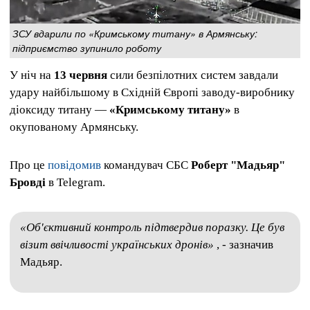
ЗСУ вдарили по «Кримському титану» в Армянську:
підприємство зупинило роботу
У ніч на
13 червня
сили безпілотних систем завдали
удару найбільшому в Східній Європі заводу-виробнику
діоксиду титану —
«Кримському титану»
в
окупованому Армянську.
Про це
повідомив
командувач СБС
Роберт "Мадьяр"
Бровді
в Telegram.
«Об'єктивний контроль підтвердив поразку. Це був
візит ввічливості українських дронів»
, - зазначив
Мадьяр.