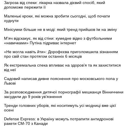
Загроза від спеки: лікарка назвала дієвий спосіб, який
допоможе пережити її
Маленькі кроки, які можна зробити сьогодні, щоб почати
худнути
Мінісумки більше не в моді: який тренд прийшов їм на зміну
М'яч відскакує, як від стіни: кумедне відео з футбольними
«навичками» Путіна підриває інтернет
«Не могла навіть йти»: Дорофєєва приголомшила зізнанням
про свій стан протягом останніх 6 місяців
Як екстремальна спека впливає на здоров’я та як захиститися
від неї
Садовий написав дивне пояснення про московського попа у
Львові
За розповсюдження дитячої порнографії мешканця Вінниччини
засудили до 9 років ув’язнення
Тренди головних уборів, які носитимуть усі модниці вже цієї
осені
Defense Express: в Україну можуть потрапити антидронові
ракети CM-70 з Канади