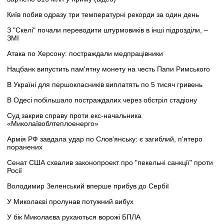
Київ побив одразу три температурні рекорди за один день
З "Скелі" почали переводити штурмовиків в інші підрозділи, –
ЗМІ
Атака по Херсону: постраждали медпрацівники
Нацбанк випустить пам'ятну монету на честь Папи Римського
В Україні для першокласників виплатять по 5 тисяч гривень
В Одесі побільшало постраждалих через обстріл стадіону
Суд закрив справу проти екс-начальника
«Миколаївоблтеплоенерго»
Армія РФ завдала удар по Слов'янську: є загиблий, п'ятеро
поранених
Сенат США схвалив законопроект про "пекельні санкції" проти
Росії
Володимир Зеленський вперше прибув до Сербії
У Миколаєві пролунав потужний вибух
У бік Миколаєва рухаються ворожі БПЛА