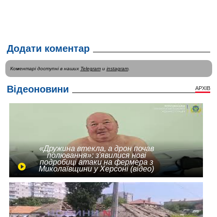
Додати коментар
Коментарі доступні в наших
Telegram
и
instagram
.
Відеоновини
АРХІВ
«Дружина втекла, а дрон почав
полювання»: з'явилися нові
подробиці атаки на фермера з
Миколаївщини у Херсоні (відео)