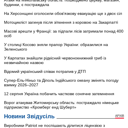
Атаки на Миколаївську область: пошкоджено церкву, магазин,
будинки, є постраждала
На Херсонщині оголосили обов'язкову евакуацію ще з двох сіл
Мотоцикліст загинув після зіткнення з коровою на Закарпатті
Масові арешти у Франції: за підпали лісів затримали понад 400
осіб
У столиці Косово зняли прапор України: образилися на
Зеленського
У Карпатах знайшли рідкісний червонокнижний гриб із
незвичайною назвою
Відомий український співак потрапив у ДТП
Супер-Ель-Ніньо та Діполь Індійського океану змінять погоду
взимку 2026–2027
12 серпня Україна побачить часткове сонячне затемнення
Ворог атакував Житомирську область: постраждало німецьке
підприємство «Кромберг енд Шуберт»
Новини Звідусіль
АРХІВ
Виробники Patriot не поспішають ділитися ліцензією з