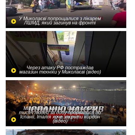
У Миколаєві попрощалися з лікарем
ЛШМД, який загинув на фронті
Через атаку РФ постраждав
магазин техніки у Миколаєві (відео)
Міграційна криза в Європі: до 10
тисяч людей за добу прорвалися до
Іспанії, Італія хоче закрити кордон
(відео)