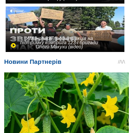
У Миколаєві пройшла акція на
підтримку комбрига 123-ї бригади
Олега Макухи (відео)