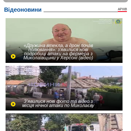
Відеоновини
АРХІВ
«Дружина втекла, а дрон почав
полювання»: з'явилися нові
подробиці атаки на фермера з
Миколаївщини у Херсоні (відео)
З'явилися нові фото та відео з
місця нічної атаки по Миколаєву