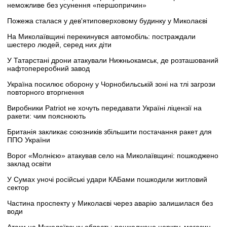
неможливе без усунення «першопричин»
Пожежа сталася у дев'ятиповерховому будинку у Миколаєві
На Миколаївщині перекинувся автомобіль: постраждали
шестеро людей, серед них діти
У Татарстані дрони атакували Нижньокамськ, де розташований
нафтопереробний завод
Україна посилює оборону у Чорнобильській зоні на тлі загрози
повторного вторгнення
Виробники Patriot не хочуть передавати Україні ліцензії на
ракети: чим пояснюють
Британія закликає союзників збільшити постачання ракет для
ППО України
Ворог «Молнією» атакував село на Миколаївщині: пошкоджено
заклад освіти
У Сумах уночі російські удари КАБами пошкодили житловий
сектор
Частина проспекту у Миколаєві через аварію залишилася без
води