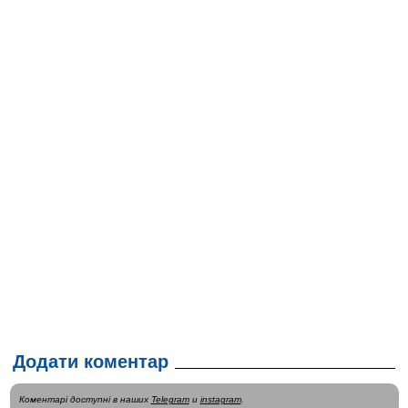
Додати коментар
Коментарі доступні в наших
Telegram
и
instagram
.