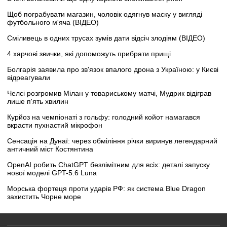
Щоб пограбувати магазин, чоловік одягнув маску у вигляді
футбольного м'яча (ВІДЕО)
Сміливець в одних трусах зумів дати відсіч злодіям (ВІДЕО)
4 харчові звички, які допоможуть прибрати прищі
Болгарія заявила про зв'язок впалого дрона з Україною: у Києві
відреагували
Челсі розгромив Мілан у товариському матчі, Мудрик відіграв
лише п'ять хвилин
Курйоз на чемпіонаті з гольфу: голодний койот намагався
вкрасти пухнастий мікрофон
Сенсація на Дунаї: через обміління річки виринув легендарний
античний міст Костянтина
OpenAI робить ChatGPT безлімітним для всіх: деталі запуску
нової моделі GPT-5.6 Luna
Морська фортеця проти ударів РФ: як система Blue Dragon
захистить Чорне море