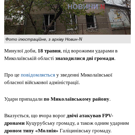
Фото ілюстраційне, з архіву Новин-N
Минулої доби,
18 травня
, під ворожими ударами в
Миколаївській області
знаходилися дві громади
.
Про це
повідомляється
у зведенні Миколаївської
обласної військової адміністрації.
Удари припадали
по Миколаївському району
.
Вказується, що вчора ворог
двічі атакував FPV-
дронами
Куцурубську громаду, а також одним ударним
дроном типу «Молнія»
Галіцинівську громаду.