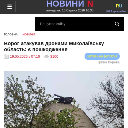
НОВИНИ
N
R
U
понеділок, 10 Серпня 2026 10:35
1629 днів війни
ГОЛОВНА
НОВИНИ
Ворог атакував дронами Миколаївську
область: є пошкодження
читать на русском
19.05.2026 в 07:10
3100
Ірина Ігорева