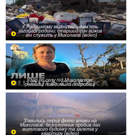
У Радушному вшанували пам'ять
загиблої родини: старший син вижив
- він служить у Миколаєві (відео)
Удар по селу під Миколаєвом:
очевидці повідомили подробиці
З'явились перші фото атаки на
Миколаєві: безпілотник пробив дах
житлового будинку та залетів у
квартиру (відео)