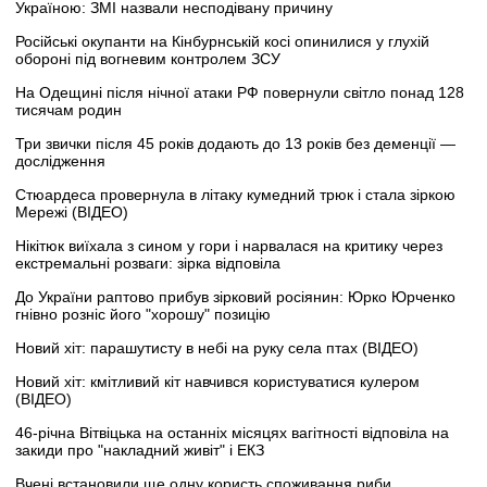
Україною: ЗМІ назвали несподівану причину
Російські окупанти на Кінбурнській косі опинилися у глухій
обороні під вогневим контролем ЗСУ
На Одещині після нічної атаки РФ повернули світло понад 128
тисячам родин
Три звички після 45 років додають до 13 років без деменції —
дослідження
Стюардеса провернула в літаку кумедний трюк і стала зіркою
Мережі (ВІДЕО)
Нікітюк виїхала з сином у гори і нарвалася на критику через
екстремальні розваги: зірка відповіла
До України раптово прибув зірковий росіянин: Юрко Юрченко
гнівно розніс його "хорошу" позицію
Новий хіт: парашутисту в небі на руку села птах (ВІДЕО)
Новий хіт: кмітливий кіт навчився користуватися кулером
(ВІДЕО)
46-річна Вітвіцька на останніх місяцях вагітності відповіла на
закиди про "накладний живіт" і ЕКЗ
Вчені встановили ще одну користь споживання риби