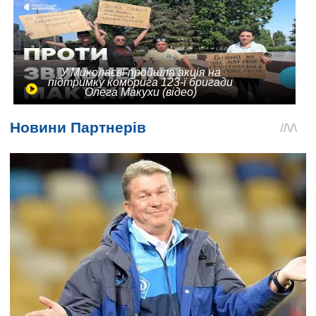
У Миколаєві пройшла акція на
підтримку комбрига 123-ї бригади
Олега Макухи (відео)