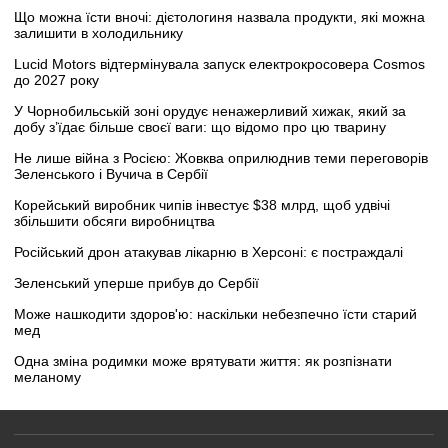
Що можна їсти вночі: дієтологиня назвала продукти, які можна
залишити в холодильнику
Lucid Motors відтермінувала запуск електрокросовера Cosmos
до 2027 року
У Чорнобильській зоні орудує ненажерливий хижак, який за
добу з’їдає більше своєї ваги: що відомо про цю тварину
Не лише війна з Росією: Жовква оприлюднив теми переговорів
Зеленського і Вучича в Сербії
Корейський виробник чипів інвестує $38 млрд, щоб удвічі
збільшити обсяги виробництва
Російський дрон атакував лікарню в Херсоні: є постраждалі
Зеленський уперше прибув до Сербії
Може нашкодити здоров'ю: наскільки небезпечно їсти старий
мед
Одна зміна родимки може врятувати життя: як розпізнати
меланому