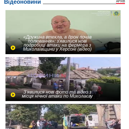
Відеоновини
АРХІВ
«Дружина втекла, а дрон почав
полювання»: з'явилися нові
подробиці атаки на фермера з
Миколаївщини у Херсоні (відео)
З'явилися нові фото та відео з
місця нічної атаки по Миколаєву