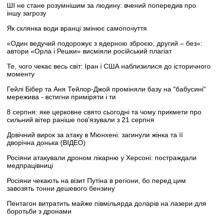
ШІ не стане розумнішим за людину: вчений попередив про
іншу загрозу
Як склянка води вранці змінює самопочуття
«Один ведучий подорожує з ядерною зброєю, другий – без»:
автори «Орла і Решки» висміяли російський плагіат
Те, чого чекає весь світ: Іран і США наблизилися до історичного
моменту
Гейлі Бібер та Аня Тейлор-Джой проміняли базу на "бабусині"
мережива - встигни приміряти і ти
8 серпня: яке церковне свято сьогодні та чому прикмети про
сильний вітер раніше пов’язували з 21 серпня
Довічний вирок за атаку в Мюнхені: загинули жінка та її
дворічна донька (ВІДЕО)
Росіяни атакували дроном лікарню у Херсоні: постраждали
медпрацівниці
Росіяни чекають на візит Путіна в регіони, бо перед цим
завозять тонни дешевого бензину
Пентагон витратить майже півмільярда доларів на лазери для
боротьби з дронами