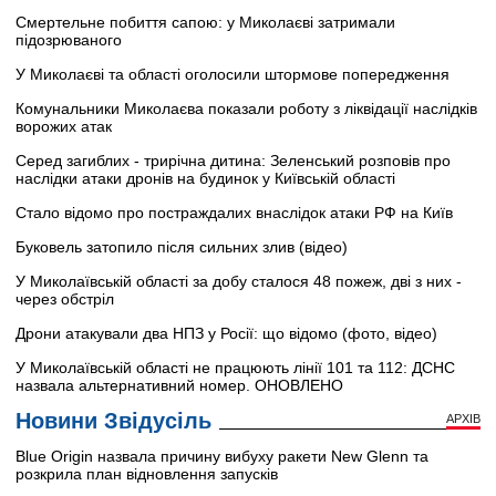
Смертельне побиття сапою: у Миколаєві затримали
підозрюваного
У Миколаєві та області оголосили штормове попередження
Комунальники Миколаєва показали роботу з ліквідації наслідків
ворожих атак
Серед загиблих - трирічна дитина: Зеленський розповів про
наслідки атаки дронів на будинок у Київській області
Стало відомо про постраждалих внаслідок атаки РФ на Київ
Буковель затопило після сильних злив (відео)
У Миколаївській області за добу сталося 48 пожеж, дві з них -
через обстріл
Дрони атакували два НПЗ у Росії: що відомо (фото, відео)
У Миколаївській області не працюють лінії 101 та 112: ДСНС
назвала альтернативний номер. ОНОВЛЕНО
Новини Звідусіль
АРХІВ
Blue Origin назвала причину вибуху ракети New Glenn та
розкрила план відновлення запусків