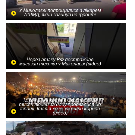
У Миколаєві попрощалися з лікарем
ЛШМД, який загинув на фронті
Через атаку РФ постраждав
магазин техніки у Миколаєві (відео)
Міграційна криза в Європі: до 10
тисяч людей за добу прорвалися до
Іспанії, Італія хоче закрити кордон
(відео)