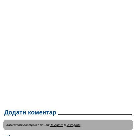
Додати коментар
Коментарі доступні в наших
Telegram
и
instagram
.