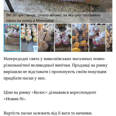
Від 30 грн і вище: стало відомо, за яку ціну продавали
паски на ринку в Миколаєві
Напередодні свята у миколаївських магазинах повно
різноманітної великодньої випічки. Продавці на ринку
вирішили не відставати і пропонують своїм покупцям
придбати паски у них.
Ціни на ринку «Колос» дізнавався кореспондент
«Новин-N».
Вартість паски залежить від її ваги та начинки.