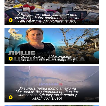
У Радушному вшанували пам'ять
загиблої родини: старший син вижив
- він служить у Миколаєві (відео)
Удар по селу під Миколаєвом:
очевидці повідомили подробиці
З'явились перші фото атаки на
Миколаєві: безпілотник пробив дах
житлового будинку та залетів у
квартиру (відео)