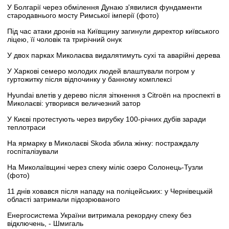
У Болгарії через обмілення Дунаю з'явилися фундаменти
стародавнього мосту Римської імперії (фото)
Під час атаки дронів на Київщину загинули директор київського
ліцею, її чоловік та трирічний онук
У двох парках Миколаєва видалятимуть сухі та аварійні дерева
У Харкові семеро молодих людей влаштували погром у
гуртожитку після відпочинку у банному комплексі
Hyundai влетів у дерево після зіткнення з Citroën на проспекті в
Миколаєві: утворився величезний затор
У Києві протестують через вирубку 100-річних дубів заради
теплотраси
На ярмарку в Миколаєві Skoda збила жінку: постраждалу
госпіталізували
На Миколаївщині через спеку міліє озеро Солонець-Тузли
(фото)
11 днів ховався після нападу на поліцейських: у Чернівецькій
області затримали підозрюваного
Енергосистема України витримала рекордну спеку без
відключень, - Шмигаль